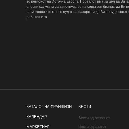
во регионот на Источна Европа. Порталот има за цел да Ви ја
олесни одлуката за започнување на сопствен бизнис, да Ви п
на можностите кои се нудат на пазарот и да Ви понуди совети
работењето.
КАТАЛОГ НА ФРАНШИЗИ
ВЕСТИ
КАЛЕНДАР
Вести од регионот
Вести од светот
МАРКЕТИНГ