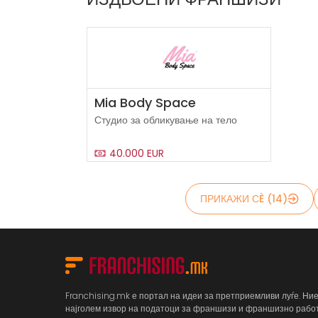
Mia Body Space
Студио за обликување на тело
40.000 EUR
ПРИКАЖИ СÈ (14)
Franchising.mk е портал на идеи за претприемливи луѓе. Ни
најголем извор на податоци за франшизи и франшизно раб