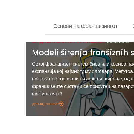
Основи на франшизингот
ЗА ДАВАТЕЛИ НА ФРАНШИЗА
|
25.10.2018
Modeli širenja franšiznih
Секој франшизен систем бира или креира на
експанзија кој најмногу му одговара. Меѓутоа
постојат пет основни начини на ширење, одн
франшизните системи се присутни на пазарот
вистинскиот?
дознај повеќе