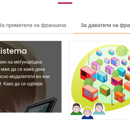
За приматели на франшиза
За даватели на фр
 sistema
чин на меѓународна
, мже да се каже дека
осно модалитети во кои
. Како да се одбере