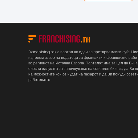
Franchising.mk е портал на идеи за претприемливи луѓе. Ни
најголем извор на податоци за франшизи и франшизно раб
во регионот на Источна Европа. Порталот има за цел да Ви ја
олесни одлуката за започнување на сопствен бизнис, да Ви п
на можностите кои се нудат на пазарот и да Ви понуди совети
работењето.