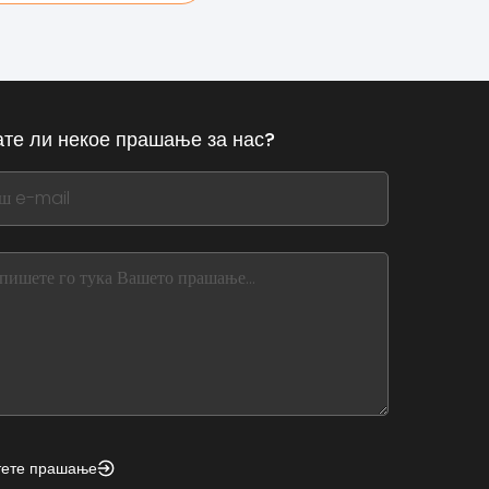
те ли некое прашање за нас?
,
ve
m
d
nk
тете прашање