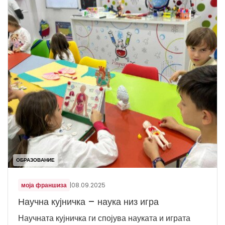
ОБРАЗОВАНИЕ
моја франшиза
|
08.09.2025
Научна кујничка – наука низ игра
Научната кујничка ги спојува науката и играта