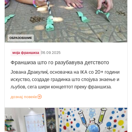
ОБРАЗОВАНИЕ
моја франшиза
|
16.09.2025
Франшиза што го разубавува детството
Јована Дракулиќ, основачка на IKA со 20+ години
искуство, создаде градинка што спојува знаење и
љубов, сега шири концептот преку франшиза.
дознај повеќе