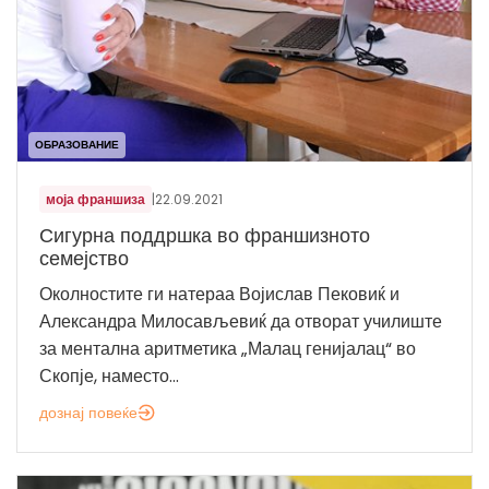
ОБРАЗОВАНИЕ
моја франшиза
|
22.09.2021
Сигурна поддршка во франшизното
семејство
Околностите ги натераа Војислав Пековиќ и
Александра Милосављевиќ да отворат училиште
за ментална аритметика „Малац генијалац“ во
Скопје, наместо...
дознај повеќе