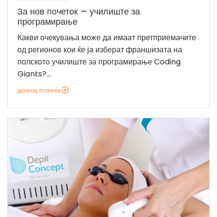
За нов почеток – училиште за
програмирање
Какви очекувања може да имаат претприемачите
од регионов кои ќе ја изберат франшизата на
полското училиште за програмирање Coding
Giants?...
дознај повеќе