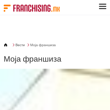
Cookies management panel
Вести
Моја франшиза
Моја франшиза