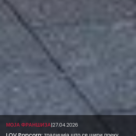
МОЈА ФРАНШИЗА
|
27.04.2026
LOV Popcorn: традиција што се шири преку