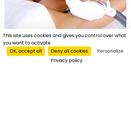
This site uses cookies and gives you control over what
you want to activate
OK, accept all
Deny all cookies
Personalize
УБАВИНА И ФИТНЕС
Privacy policy
моја франшиза
|
05.08.2019
Со DepilConcept до сопствен бизнис
Од април 2019 во Србија работи DepilConcept,
португалски франшизен систем специјализиран за
епилација. Примателите на мастер франшиза за
овој...
дознај повеќе