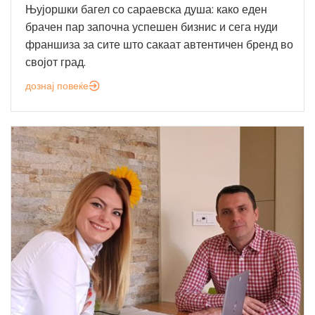
Њујоршки багел со сараевска душа: како еден
брачен пар започна успешен бизнис и сега нуди
франшиза за сите што сакаат автентичен бренд во
својот град.
дознај повеќе