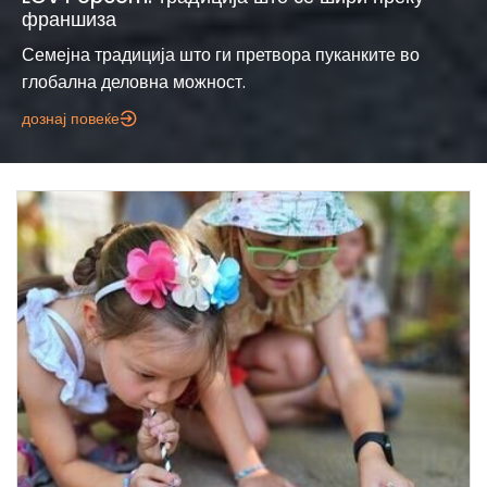
франшиза
Семејна традиција што ги претвора пуканките во
глобална деловна можност.
дознај повеќе