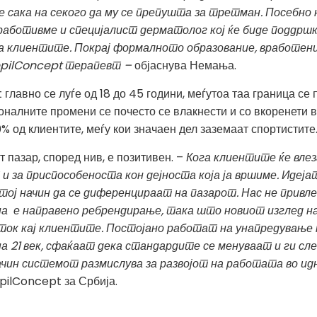
 сака на секого да му се препушта за третман. Посебно 
работивме и специјалист дерматолог кој ќе биде поддршк
 клиентите. Покрај формалното образование, вработени
pilConcept
терапевт –
објаснува Немања.
главно се луѓе од 18 до 45 години, меѓутоа таа граница се 
налните промени се почесто се влакнести и со вкоренети в
% од клиентите, меѓу кои значаен дел заземаат спортистите
 пазар, според нив, е позитивен. –
Кога клиентите ќе вле
и за приспособеноста кон дејноста која ја вршиме. Идеј
 тој начин да се диференцираат на пазарот. Нас не прив
на е направено ребрендирање, така што новиот изглед н
ток кај клиентите. Постојано работат на унапредување 
а 21 век, сфаќаат дека стандардите се менуваат и ги сл
ачин системот размислува за развојот на работата во и
pilConcept за Србија.