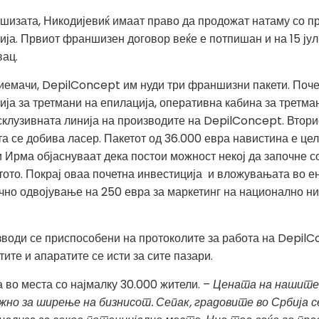
шизата, Никодијевиќ имаат право да продожат натаму со п
ија. Првиот франшизен договор веќе е потпишан и на 15 ју
ац.
иемачи, DepilConcept им нуди три франшизни пакети. Поче
ија за третмани на епилација, оперативна кабина за третма
ксклузивната линија на производите на DepilConcept. Втори
та се добива ласер. Пакетот од 36.000 евра навистина е цел
Ирма објаснуваат дека постои можност некој да започне со
тото. Покрај оваа почетна инвестиција и вложувањата во е
но одвојување на 250 евра за маркетинг на национално ни
зводи се приспособени на протоколите за работа на DepilC
ите и апаратите се исти за сите пазари.
 во места со најмалку 30.000 жители. –
Цената на нашите 
ажно за ширење на бизнисот. Сепак, градовите во Србија с