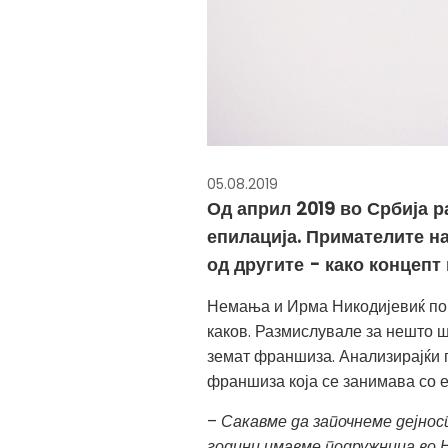
05.08.2019
Од април 2019 во Србија 
епилација. Примателите на
од другите - како концепт 
Немања и Ирма Никодијевиќ по 
каков. Размислувале за нешто ш
земат франшиза. Анализирајќи г
франшиза која се занимава со е
–
Сакавме да започнеме дејнос
години имавме подружница во Н