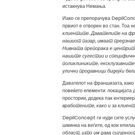
истакнува Немања.
Иако се препорачува DepilConc
првиот е отворен во стан. Тоа н
клиентите. Давателите на фран
нашиот пазар, имаат предзнае
Нивната препорака е центрите
нашите сугестии и специфичнос
поликлиниките, ексклузивните 
улични продавници бидејќи бел
Давателот на франшизата, како 
повеќето елементи: локацијата 
простории, додека пак ентериер
вработените, како и за клиен
DepilConcept ги нуди сите услуг
шминка на веѓите, од кои епилац
област, што им дава сигурнос