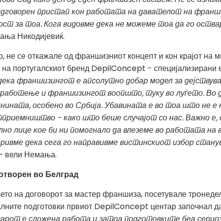
неодговорен пристап кон работата на давателот на франш
ст за тоа. Кога видовме дека не можеме тоа да го оства
ања Никодијевиќ.
, не се откажале од франшизниот концепт и кон крајот на 
на португалскиот бренд DepilConcept - специјализирани е
дека франшизингот е апсолутно добар модел за дејствува
 работење и франшизингот воопшто, туку во луѓето. Во 
нината, особено во Србија. Убавината е во тоа што не е
етприемништво - како што беше случајот со нас. Важно е,
но лице кое би ни помогнало да влеземе во работата на 
ривме дека сега го направивме вистинскиот избор стану
– вели Немања.
отворен во Белград
о на договорот за мастер франшиза, посетувале трoнедел
алните подготовки првиот DepilConcept центар започнал да
азарот е сложена работа и затоа подготовките беа сериоз