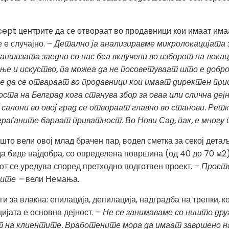
ept центрите да се отвораат во продавници кои имаат имаа
е е случајно. –
Детално ја анализиравме микролокацијата 
шизата заедно со нас беа вклучени во изборот на локаци
ње и искуство, па можеа да не посоветуваат што е добро
 да се отвараат во продавници кои имаат директен прис
та на Белград кога станува збор за оваа или слична деј
салони во овој град се отвораат главно во станови. Рет
граѓаните бараат приватност. Во Нови Сад, пак, е многу
што вели овој млад брачен пар, водел сметка за секој детаљ
да биде најдобра, со определена површина (од 40 до 70 м2)
от се уредува според претходно подготвен проект. –
Просто
тите –
вели Немања.
и за влакна: епилација, депилација, надградба на трепки, ко
ијата е основна дејност. –
Не се занимаваме со ништо друг
т на клиентите. Вработените мора да имаат завршено н