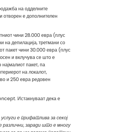
родажба на одделните
ли отворен е дополнителен
тниот чини 28.000 евра (плус
ни на депилација, третмани со
от пакет чини 30.000 евра (плус
осен и вклучува се што е
 најмалиот пакет, па
нтериерот на локалот,
во и 250 евра редовен
oncept. Истакнуваат дека е
услуги е прифатлива за секој
е различни, заради што е многу