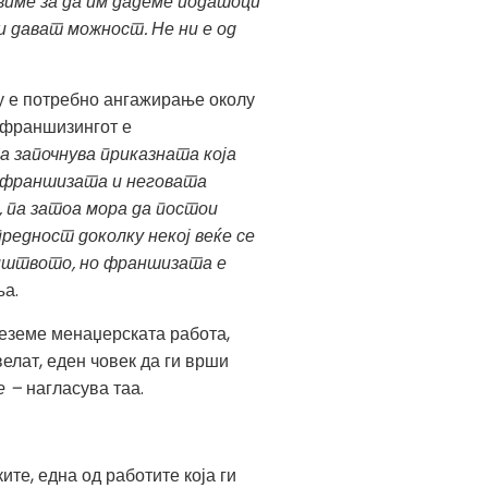
авиме за да им дадеме податоци
 дават можност. Не ни е од
ку е потребно ангажирање околу
о франшизингот е
 започнува приказната која
а франшизата и неговата
, па затоа мора да постои
едност доколку некој веќе се
ништвото, но франшизата е
а.
реземе менаџерската работа,
елат, еден човек да ги врши
е –
нагласува таа.
ите, една од работите која ги