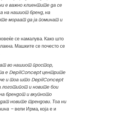
ни е важно клиентите да се
а на нашиот бренд, на
те мораат да ја поминат и
повеќе се намалува. Како што
лакна. Машките се почесто се
.
зат во нашиот простор,
ата е DepilConcept
центрите
лече и тоа што
DepilConcept
а логотипот и новите бои
на брендот и вкупното
едат новите трендови. Тоа ни
днина –
вели Ирма, која е и