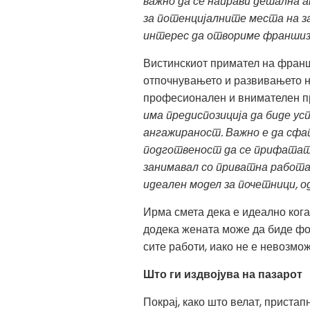
важно да се направи детална а
за потенцијалните места на з
интерес да отвориме франшизн
Вистинскиот примател на франши
отпочнувањето и развивањето на
професионален и внимателен пр
има предиспозиција да биде ус
ангажираност. Важно е да сфат
подготвеност да се прифатат 
занимавал со приватна работ
идеален модел за почетници, о
Ирма смета дека е идеално ког
додека жената може да биде фок
сите работи, иако не е невозмо
Што ги издвојува на пазарот
Покрај, како што велат, пристап