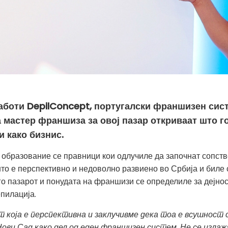
работи DepilConcept, португалски франшизен сис
 мастер франшиза за овој пазар откриваат што г
и како бизнис.
образование се правници кои одлучиле да започнат сопстве
то е перспективно и недоволно развиено во Србија и биле 
о пазарот и понудата на франшизи се определиле за дејнос
пилација.
т која е перспективна и заклучивме дека тоа е всушност
ови Сад како дел од еден франшизен систем. Не се излаж