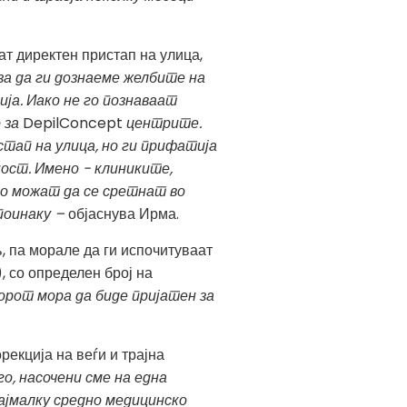
т директен пристап на улица,
за да ги дознаеме желбите на
ја. Иако не го познаваат
 за
DepilConcept
центрите.
тап на улица, но ги прифатија
ност. Имено - клиниките,
ко можат да се сретнат во
 поинаку –
објаснува Ирма.
, па морале да ги испочитуваат
, со определен број на
рот мора да биде пријатен за
рекција на веѓи и трајна
о, насочени сме на една
ајмалку средно медицинско