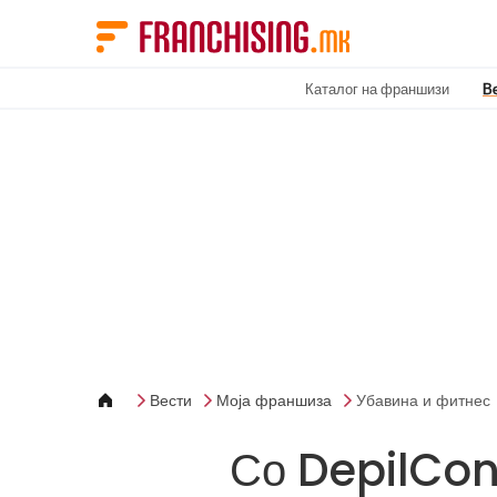
Cookies management panel
Каталог на франшизи
В
Вести
Моја франшиза
Убавина и фитнес
Со DepilCon