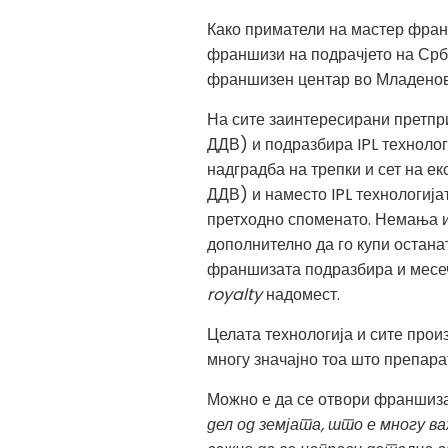
Како приматели на мастер фран
франшизи на подрачјето на Срб
франшизен центар во Младенов
На сите заинтересирани претпр
ДДВ) и подразбира IPL технолог
надградба на трепки и сет на е
ДДВ) и наместо IPL технологија
претходно споменато. Немања и 
дополнително да го купи остана
франшизата подразбира и месеч
royalty
надомест.
Целата технологија и сите прои
многу значајно тоа што препарат
Можно е да се отвори франшиза
дел од земјата, што е многу в