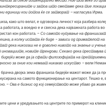
нализа за секое потенцијално место. Ние тоа веќе го пр
аинтересираните и затоа што сметаме дека тие локации
и единици кои потоа ќе се затворат
–
нагласува Ирма.
за, како што велат, е одговорна личност која разбира кол
 работата, а воедно е и свесна дека најважната работа в
истап кон работата. –
Со самото купување на франшизата
пешна, а колку истата ќе биде - зависи од примателот н
ат дека никогаш не е доволно нивото на знаење и учење
иновациите, новите трендови. Секако дека преставува пр
а бидејќи може да ја сфати филозофијата на претприем
дносно за оние кои немаат никакво искуство –
вели Немањ
а брачна двојка зема франшиза бидејќи мажот може да ја п
усирана на самото функционирање на центарот. Тешко е, в
жно. –
Ова е бизнис од кој семејството може убаво да живе
ните цени и уредувањето на центрите по примерот на клиник