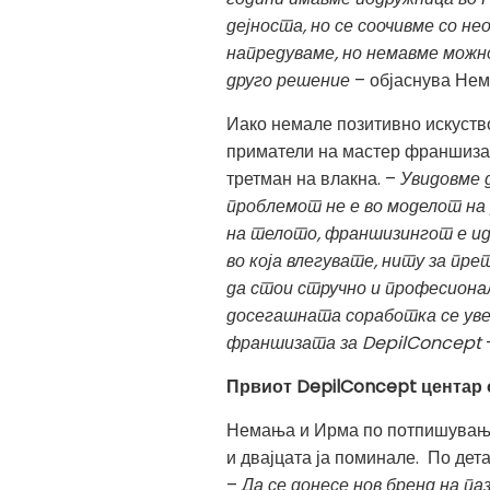
дејноста, но се соочивме со 
напредуваме, но немавме можно
друго решение
– објаснува Нем
Иако немале позитивно искуство
приматели на мастер франшиза 
третман на влакна. –
Увидовме 
проблемот не е во моделот на
на телото, франшизингот е ид
во која влегувате, ниту за пр
да стои стручно и професионал
досегашната соработка се уве
франшизата за
DepilConcept
Првиот
DepilConcept центар 
Немања и Ирма по потпишувањет
и двајцата ја поминале. По дет
–
Да се донесе нов бренд на п