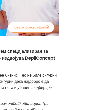
повеќе фотографии
тем специјализиран за
о издвојува DepilConcept
н бизнис - но не биле сигурни
сигурни дека најдобро е да
та нега и убавина, одбирајќи
 сегментот епилација. Три
авме во проценката на