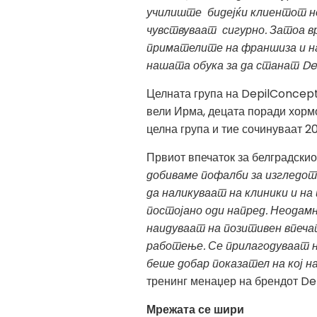
училиште бидејќи клиентот не
чувствуваат сигурно. Затоа в
примателите на франшиза и на
нашата обука за да станат
De
Целната група на DepilConcept 
вели Ирма, децата поради хормо
целна група и тие сочинуваат 20
Првиот впечаток за белградскиот
добиваме пофалби за изгледот 
да наликуваат на клиники и на
постојано оди напред. Неодам
наидуваат на позитивен впеча
работење. Се прилагодуваат н
беше добар показател на кој н
тренинг менаџер на брендот De
Мрежата се шири