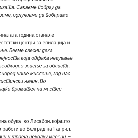
изата. Сакавме побргу да
риме, одлучивме да побараме
минатата година станале
стетски центри за епилација и
ње. Бевме свесни дека
дејноста која опфаќа негување
 неопходно знаење за областа
 според наше мислење, зад нас
вистински начин. Во
вајќи примател на мастер
на обука во Лисабон, којашто
 работи во Белград на 1 април.
ни и траеја неколку месеци –