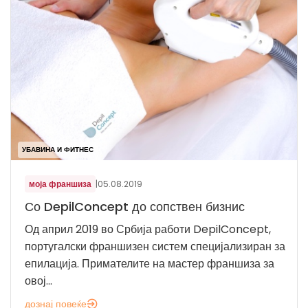
УБАВИНА И ФИТНЕС
моја франшиза
|
05.08.2019
Со DepilConcept до сопствен бизнис
Од април 2019 во Србија работи DepilConcept,
португалски франшизен систем специјализиран за
епилација. Примателите на мастер франшиза за
овој...
дознај повеќе