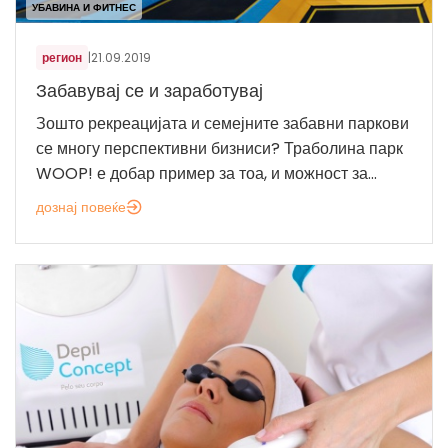
УБАВИНА И ФИТНЕС
регион
|
21.09.2019
Забавувај се и заработувај
Зошто рекреацијата и семејните забавни паркови
се многу перспективни бизниси? Траболина парк
WOOP! е добар пример за тоа, и можност за...
дознај повеќе