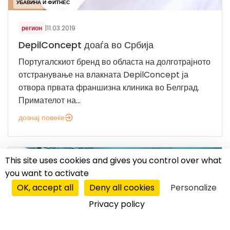
УБАВИНА И ФИТНЕС
регион
|
11.03.2019
DepilConcept доаѓа во Србија
Португалскиот бренд во областа на долготрајното
отстранување на влакната DepilConcept ја
отвора првата франшизна клиника во Белград.
Примателот на...
дознај повеќе
This site uses cookies and gives you control over what
you want to activate
OK, accept all
Deny all cookies
Personalize
Privacy policy