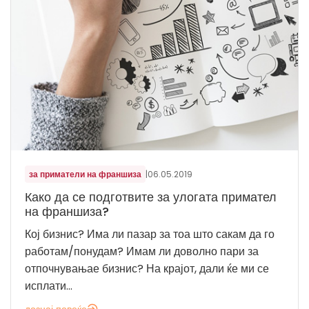
за приматели на франшиза
|
06.05.2019
Како да се подготвите за улогата примател
на франшиза?
Кој бизнис? Има ли пазар за тоа што сакам да го
работам/понудам? Имам ли доволно пари за
отпочнувањае бизнис? На крајот, дали ќе ми се
исплати...
дознај повеќе