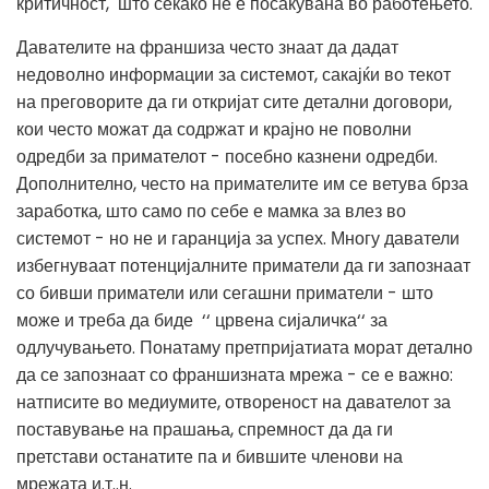
критичност, што секако не е посакувана во работењето.
Давателите на франшиза често знаат да дадат
недоволно информации за системот, сакајќи во текот
на преговорите да ги откријат сите детални договори,
кои често можат да содржат и крајно не поволни
одредби за примателот - посебно казнени одредби.
Дополнително, често на примателите им се ветува брза
заработка, што само по себе е мамка за влез во
системот - но не и гаранција за успех. Многу даватели
избегнуваат потенцијалните приматели да ги запознаат
со бивши приматели или сегашни приматели - што
може и треба да биде ‘‘ црвена сијаличка‘‘ за
одлучувањето. Понатаму претпријатиата морат детално
да се запознаат со франшизната мрежа - се е важно:
натписите во медиумите, отвореност на давателот за
поставување на прашања, спремност да да ги
претстави останатите па и бившите членови на
мрежата и.т..н.