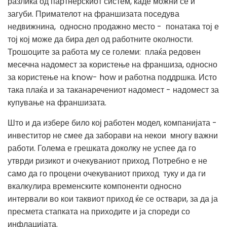
разлика од партнерскиот систем, каде можни се и
загуби. Примателот на франшизата поседува
недвижнина, односно продажно место - понатака тој е
тој кој може да бира дел од работните околности.
Трошоците за работа му се големи: плаќа редовен
месечна надомест за користење на франшиза, односно
за користење на know- how и работна поддршка. Исто
така плаќа и за таканаречениот надомест - надомест за
купување на франшизата.
Што и да избере било кој работен модел, компанијата -
инвеститор не смее да заборави на некои многу важни
работи. Голема е грешката доколку не успее да го
утврди ризикот и очекуваниот приход. Потребно е не
само да го процени очекуваниот приход туку и да ги
вкалкулира временските компоненти односно
интервали во кои таквиот приход ќе се оствари, за да ја
пресмета стапката на приходите и ја спореди со
инфлацијата.