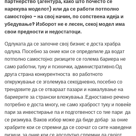
партнерство (агентура, како што почесто се
нарекува моделот) или да се работи потполно
самостојно - на свој начин, по сопствена идеја и
убедување? Изборот не е лесен, секој модел има
свои предности и недостатоци.
Одлуката да се започне свој бизнис е доста храбра
одлука. Посебно за оние кои се определиле да водат
потполно самостојно: ризиците се голема бариера не
само работни, туку и психички, административно.Од
друга страна конкурентноста во работното
опкружување се зголемува секојдневно, посебно со
трендовите да се отвараат пазари и намалување на
бариерите за странски вложувања .Едноставно речено
потребно е доста многу, не само храброст туку и повеќе
пари за инвестирање па и подготвеност со тие пари да
се ризикува. Ваков избор може да биде добар за оние
храбрите кои се спремни да се соочат со сите наведени
ризици, за оние кои се апсолутно спремни да својот