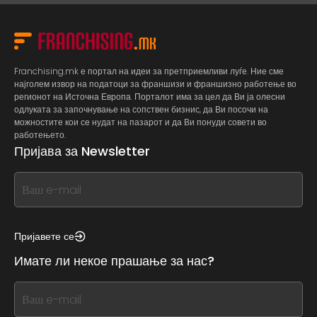
Franchising.mk е портал на идеи за претприемливи луѓе. Ние сме
најголем извор на податоци за франшизи и франшизно работење во
регионот на Источна Европа. Порталот има за цел да Ви ја олесни
одлуката за започнување на сопствен бизнис, да Ви посочи на
можностите кои се нудат на пазарот и да Ви понуди совети во
работењето.
Пријава за Newsletter
If
you
see
this,
Пријавете се
leave
Имате ли некое прашање за нас?
this
form
If
field
you