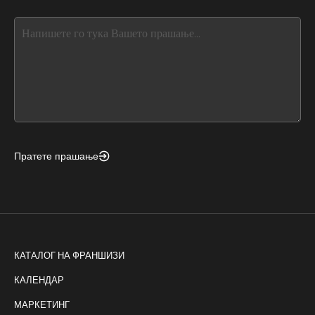
blank
see
this,
leave
this
form
field
blank
Пратете прашање
КАТАЛОГ НА ФРАНШИЗИ
КАЛЕНДАР
МАРКЕТИНГ