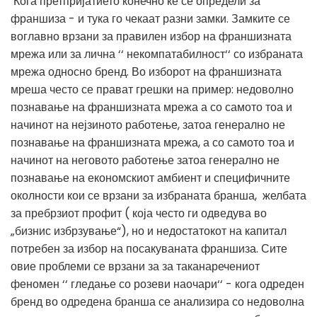
Кога претпријатието конечно ќе се определи за
франшиза - и тука го чекаат разни замки. Замките се
воглавно врзани за правилен избор на франшизната
мрежа или за лична ‘‘ некомпатабилност‘‘ со избраната
мрежа односно бренд. Во изборот на франшизната
мреша често се прават грешки на пример: недоволно
познавање на франшизната мрежа а со самото тоа и
начинот на нејзиното работење, затоа генерално не
познавање на франшизната мрежа, а со самото тоа и
начинот на неговото работење затоа генерално не
познавање на економскиот амбиент и специфичните
околности кои се врзани за избраната бранша, желбата
за пребрзиот профит ( која често ги одведува во
„бизнис избрзување“), но и недостатокот на капитал
потребен за избор на посакуваната франшиза. Сите
овие проблеми се врзани за за таканаречениот
феномен ‘‘ гледање со розеви наочари‘‘ - кога одреден
бренд во одредена бранша се анализира со недоволна