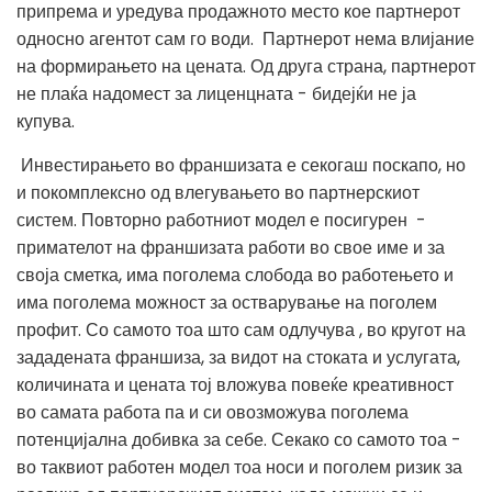
припрема и уредува продажното место кое партнерот
односно агентот сам го води. Партнерот нема влијание
на формирањето на цената. Од друга страна, партнерот
не плаќа надомест за лиценцната - бидејќи не ја
купува.
Инвестирањето во франшизата е секогаш поскапо, но
и покомплексно од влегувањето во партнерскиот
систем. Повторно работниот модел е посигурен -
примателот на франшизата работи во свое име и за
своја сметка, има поголема слобода во работењето и
има поголема можност за остварување на поголем
профит. Со самото тоа што сам одлучува , во кругот на
зададената франшиза, за видот на стоката и услугата,
количината и цената тој вложува повеќе креативност
во самата работа па и си овозможува поголема
потенцијална добивка за себе. Секако со самото тоа -
во таквиот работен модел тоа носи и поголем ризик за