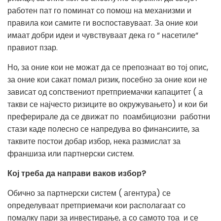
работен пат го поминат со помош на механизми и
правила кои самите ги воспоставуваат. За оние кои
имаат добри идеи и чувствуваат дека го “ насетиле“
правиот пзар.
Но, за оние кои не можат да се препознаат во тој опис,
за оние кои сакат помал ризик, посебно за оние кои не
зависат од сопствениот претприемачки капацитет ( а
такви се најчесто ризиците во окружувањето) и кои би
преферирале да се движат по поамбициозни работни
стази каде полесно се напредува во финансиите, за
таквите постои добар избор, нека размислат за
франшиза или партнерски систем.
Кој треба да направи ваков избор?
Обично за партнерски систем ( агентура) се
определуваат претприемачи кои располагаат со
помалку пари за инвестирање, а со самото тоа и се