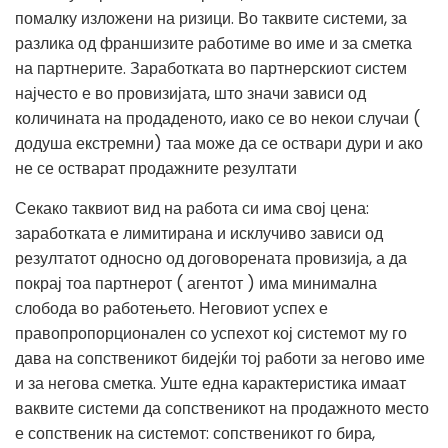
помалку изложени на ризици. Во таквите системи, за
разлика од франшизите работиме во име и за сметка
на партнерите. Заработката во партнерскиот систем
најчесто е во провизијата, што значи зависи од
количината на продаденото, иако се во некои случаи (
додуша екстремни) таа може да се оствари дури и ако
не се остварат продажните резултати
Секако таквиот вид на работа си има свој цена:
заработката е лимитирана и исклучиво зависи од
резултатот односно од договорената провизија, а да
покрај тоа партнерот ( агентот ) има минимална
слобода во работењето. Неговиот успех е
правопропорционален со успехот кој системот му го
дава на сопственикот бидејќи тој работи за негово име
и за негова сметка. Уште една карактеристика имаат
ваквите системи да сопственикот на продажното место
е сопственик на системот: сопственикот го бира,