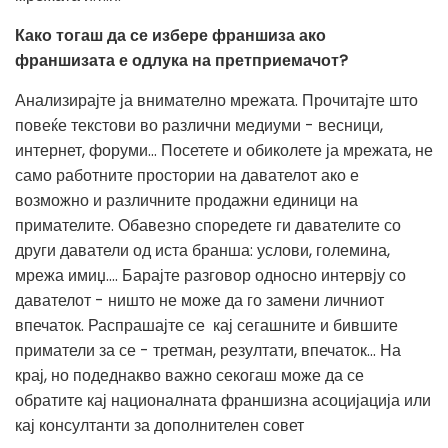
Како тогаш да се избере франшиза ако
франшизата е одлука на претприемачот?
Анализирајте ја внимателно мрежата. Прочитајте што
повеќе текстови во различни медиуми - весници,
интернет, форуми… Посетете и обиколете ја мрежата, не
само работните простории на давателот ако е
возможно и различните продажни единици на
примателите. Обавезно споредете ги давателите со
други даватели од иста бранша: услови, големина,
мрежа имиџ…. Барајте разговор односно интервју со
давателот - ништо не може да го замени личниот
впечаток. Распрашајте се кај сегашните и бившите
приматели за се - третман, резултати, впечаток… На
крај, но подеднакво важно секогаш може да се
обратите кај националната франшизна асоцијација или
кај консултанти за дополнителен совет