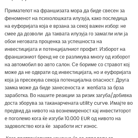
Примателот на франшизата мора да биде свесен за
феноменот на психолошката илузуја, како последица
на еуфоријата која е врзана за секој важен избор: не
смее да дозволи да таквата илузуја го замагли или ја
обои неговата проценка за успешноста на
инвестицијата и потенцијалниот профит. Изборот на
франшизниот бренд не се разликува многу од изборот
на автомобил во авто салон. Се бориме со стравот кој
може да не одврати од инвестицијата, но и еуфоријата
која ја пресекува секоја потенцијална опасност. Друга
замка може да биде занесеноста и желбата за брза
заработка. Во нашите реакции за ризик загуба/добивка
доста зборува за таканарчената utility curve. Имајте во
предвид да нивото на вознемиреност кај инвеститорот
е поголемо кога ќе изгуби 10.000 EUR од нивото на
задоволство кога ќе заработи ист износ.