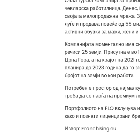
Оваа турска компанија за произ
чевларска работилница. Денес, 
својата малопродажна мрежа. З
луѓе и продава повеќе од 55 ми
активни обувки за мажи, жени и 
Компанијата моментално има си
речиси 25 земји. Присутна е во
Црна Гора, а на крајот на 2021
планира до 2023 година да го з
бројот на земји во кои работи.
Потребен е простор од најмалку
треба да се наоѓа на премиум ло
Портфолиото на FLO вклучува и с
како и познати лиценцирани бре
Извор: Franchising.eu