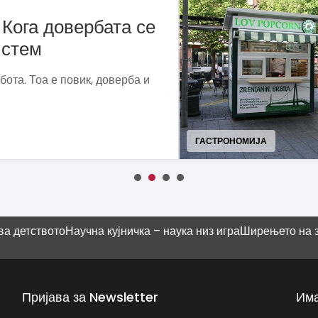
традиција што се
раншиза
ги претвора пуканките во
ост.
МОДА
о
Научна кујничка – наука низ игра
Ширењето на знаењето бе
Пријава за Newsletter
Има