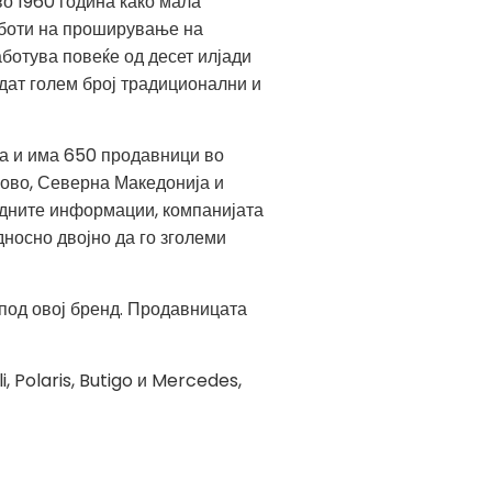
во 1960 година како мала
работи на проширување на
ботува повеќе од десет илјади
дат голем број традиционални и
а и има 650 продавници во
сово, Северна Македонија и
ледните информации, компанијата
дносно двојно да го зголеми
 под овој бренд. Продавницата
, Polaris, Butigo и Mercedes,