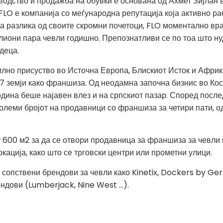
водство и продажба на обувки е основана од Ахмет Зијлан 
FLO е компанија со меѓународна репутација која активно 
а разлика од своите скромни почетоци, FLO моментално вра
лиони пара чевли годишно. Препознатливи се по тоа што ну
деца.
лно присуство во Источна Европа, Блискиот Исток и Африк
 17 земји како франшиза. Од неодамна започна бизнис во Ко
 година беше најавен влез и на српскиот пазар. Според пос
големи бројот на продавници со франшиза за четири пати, о
 600 м2 за да се отвори продавница за франшиза за чевли
кација, како што се трговски центри или прометни улици.
опствени брендови за чевли како Kinetix, Dockers by Gerli
ндови (Lumberjack, Nine West ...).