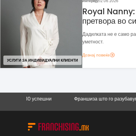
Моја франшиза
|
27.04.2026
LOV Popcorn: 
шири преку ф
Семејна традиција што 
глобална деловна можн
Дознај повеќе
ГАСТРОНОМИЈА
10 успешни
Франшиза што го разубавува детствот