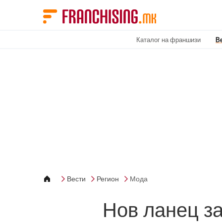
Cookies management panel
Каталог на франшизи
В
Вести
Регион
Мода
Нов ланец за