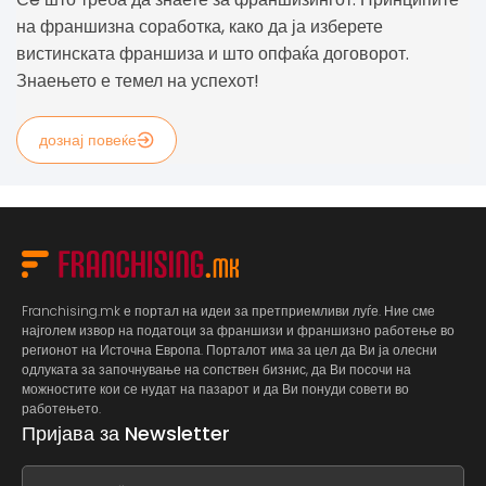
на франшизна соработка, како да ја изберете
вистинската франшиза и што опфаќа договорот.
Знаењето е темел на успехот!
дознај повеќе
Franchising.mk е портал на идеи за претприемливи луѓе. Ние сме
најголем извор на податоци за франшизи и франшизно работење во
регионот на Источна Европа. Порталот има за цел да Ви ја олесни
одлуката за започнување на сопствен бизнис, да Ви посочи на
можностите кои се нудат на пазарот и да Ви понуди совети во
работењето.
Пријава за Newsletter
If