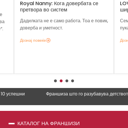
anny: Кога довербата се
LOV Popcorn: трад
а во систем
шири преку франш
а не е само работа. Тоа е повик,
Семејна традиција шт
и уметност.
пуканките во глобалн
веќе
Дознај повеќе
успешни
Франшиза што го разубавува детството
Нау
КАТАЛОГ НА ФРАНШИЗИ