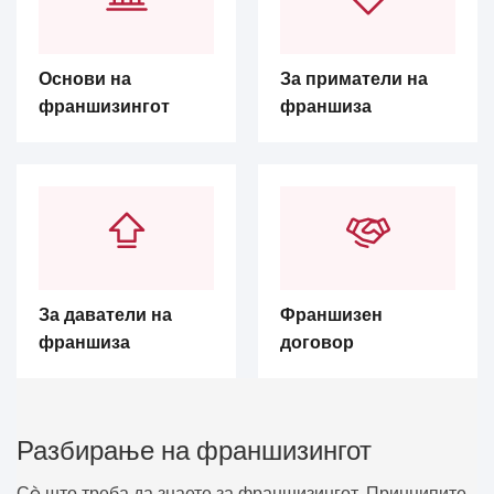
Основи на
За приматели на
франшизингот
франшиза
За даватели на
Франшизен
франшиза
договор
Разбирање на франшизингот
Сè што треба да знаете за франшизингот. Принципите