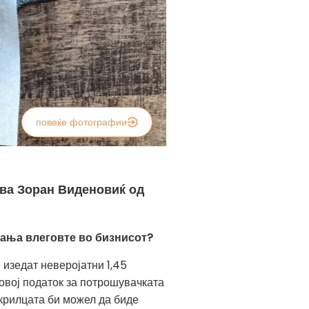
повеќе фотографии
ува Зоран Виденовиќ од
увања влеговте во бизнисот?
изедат неверојатни 1,45
 овој податок за потрошувачката
 крилцата би можел да биде