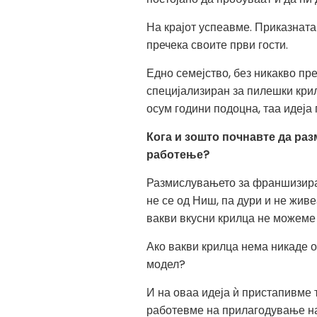
На крајот успеавме. Приказната 
пречека своите први гости.
Едно семејство, без никакво пре
специјализиран за пилешки крил
осум години подоцна, таа идеја
Кога и зошто почнавте да ра
работење?
Размислувањето за франшизирање
не се од Ниш, па дури и не живе
вакви вкусни крилца не можеме 
Ако вакви крилца нема никаде о
модел?
И на оваа идеја ѝ пристапивме 
работевме на прилагодување на