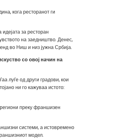
дина, кога ресторанот ги
а идејата за ресторан
чувството на заедништво. Денес,
енд во Ниш и низ јужна Србија.
скуство со овој начин на
аа луѓе од други градови, кои
тојано ни го кажуваа истото:
и региони преку франшизен
раншизни системи, а истовремено
франшизниот модел.