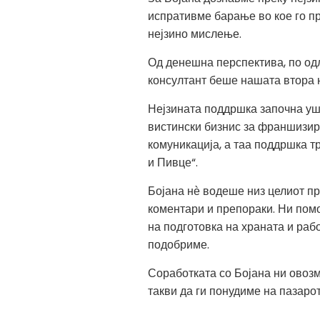
испративме барање во кое го п
нејзино мислење.
Од денешна перспектива, по од
консултант беше нашата втора н
Нејзината поддршка започна уш
вистински бизнис за франшизира
комуникација, а таа поддршка т
и Пивце“.
Бојана нѐ водеше низ целиот п
коментари и препораки. Ни помо
на подготовка на храната и раб
подобриме.
Соработката со Бојана ни овоз
такви да ги понудиме на пазарот