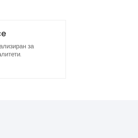
ce
ализиран за
литети.