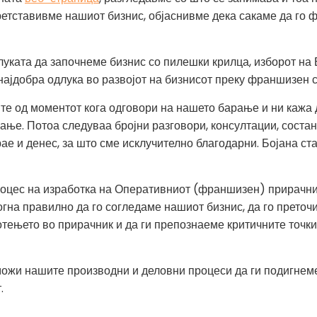
ретставивме нашиот бизнис, објаснивме дека сакаме да го
луката да започнеме бизнис со пилешки крилца, изборот на
ајдобра одлука во развојот на бизнисот преку франшизен с
те од моментот кога одговори на нашето барање и ни кажа 
ње. Потоа следуваа бројни разговори, консултации, состан
рае и денес, за што сме исклучително благодарни. Бојана ст
роцес на изработка на Оперативниот (франшизен) прирачник
гна правилно да го согледаме нашиот бизнис, да го прето
отењето во прирачник и да ги препознаеме критичните точки
можи нашите производни и деловни процеси да ги подигнеме
.