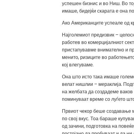
успешен бизнис и во Ниш. Во то
имаше, бидејќи скарата е она п
Ако Американците успеале од кр
Најголемиот предизвик – целосн
работев во комерцијалниот сект
пристапувавме внимателно и пр
менито, ризиците во работењето
кој влегуваме.
Она што исто така имаше големо
велат нишлии – мераклија. Под
на желбата да создадеме ваков о
поминуваат време со луѓето што
Првиот чекор беше создавање ме
по свој вкус. Тоа бараше купув
од зачини, подготовка на повеќе
постојано да пробуваат и да ни