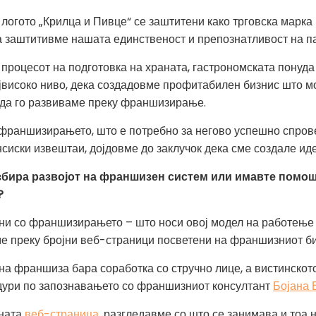
логото „Крилца и Пивце“ се заштитени како трговска марка
ја заштитивме нашата единственост и препознатливост на п
 процесот на подготовка на храната, гастрономската понуда
јвисоко ниво, дека создадовме профитабилен бизнис што 
е да го развиваме преку франшизирање.
а франшизирањето, што е потребно за негово успешно спро
нсиски извештаи, дојдовме до заклучок дека сме создале и
збира развојот на франшизен систем или имавте помош
?
ни со франшизирањето – што носи овој модел на работење в
ме преку бројни веб-страници посветени на франшизниот би
 на франшиза бара соработка со стручно лице, а вистинскот
дури по запознавањето со франшизниот консултант
Бојана 
ината
веб-страница
, разгледавме со што се занимава и тоа 