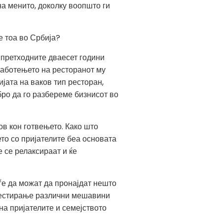
на менито, доколку воопшто ги
е тоа во Србија?
 претходните дваесет години
 работењето на ресторанот му
ата на ваков тип ресторан,
бро да го разбереме бизнисот во
ов кон готвењето. Како што
то со пријателите беа основата
е се релаксираат и ќе
ѓе да можат да пронајдат нешто
 тестирање различни мешавини
 на пријателите и семејството