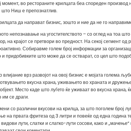
ј момент, во рестораните крилцата беа спореден производ 
о што Ниш е препознатлив.
илцата да направат бизнис, зошто и ние да не го направим
ото непознавање на угостителството – со оглед на тоа што
ор, на крајот се претвори во предност. На секој сегмент од
оактивно. Собиравме голем број информации за организациј
 и придобивките што може да се остварат, со цел што подо
 влијание врз развојот на овој бизнис е мојата голема љуб
готвувањето вкусна храна, уживањето во храната и дружење
бјект. Место каде што луѓето ќе уживаат во вкусна храна, ќ
 им се драги.
ни со различни вкусови на крилца, за што поголем број лу
ање на првата фритеза од 3 литри и повеќе од една година
 видови лути, слатки и слатко-лути сосови, како и „мачење“
 даваат свои коментари.