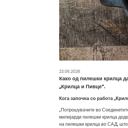
23.06.2026
Како од пилешки крилца д
„Крилца и Пивце“.
Кога започна со работа „Крил
„Потрошувачите во Соединетите
милијарди пилешки крилца додек
на пилешки крилца во САД, што 