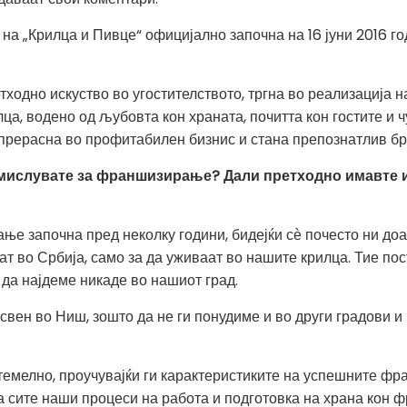
на „Крилца и Пивце“ официјално започна на 16 јуни 2016 го
тходно искуство во угостителството, тргна во реализација н
ца, водено од љубовта кон храната, почитта кон гостите и 
 прерасна во профитабилен бизнис и стана препознатлив бр
змислувате за франшизирање? Дали претходно имавте и
 започна пред неколку години, бидејќи сѐ почесто ни доаѓ
ат во Србија, само за да уживаат во нашите крилца. Тие пос
да најдеме никаде во нашиот град.
свен во Ниш, зошто да не ги понудиме и во други градови 
темелно, проучувајќи ги карактеристиките на успешните ф
 сите наши процеси на работа и подготовка на храна кон 