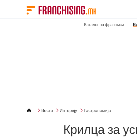
Cookies management panel
Каталог на франшизи
В
Вести
Интервју
Гастрономија
Крилца за у