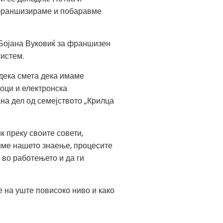
 франшизираме и побаравме
 Бојана Вуковиќ за франшизен
истем.
дека смета дека имаме
оци и електронска
ана дел од семејството „Крилца
 преку своите совети,
чиме нашето знаење, процесите
 во работењето и да ги
 на уште повисоко ниво и како