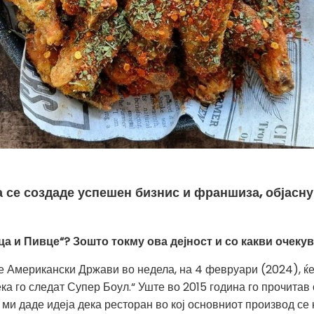
а се создаде успешен бизнис и франшиза, објасн
ца и Пивце“? Зошто токму ова дејност и со какви очек
 Американски Држави во недела, на 4 февруари (2024), ќе 
а го следат Супер Боул.“ Уште во 2015 година го прочитав
ми даде идеја дека ресторан во кој основниот производ се