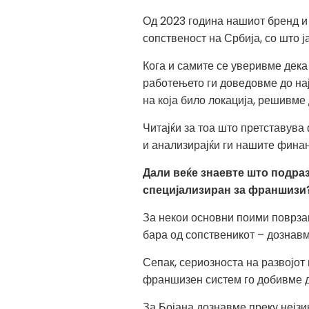
Од 2023 година нашиот бренд и 
сопственост на Србија, со што 
Кога и самите се уверивме дека
работењето ги доведовме до на
на која било локација, решивм
Читајќи за тоа што претставув
и анализирајќи ги нашите фина
Дали веќе знаевте што подра
специјализиран за франшизи
За некои основни поими поврза
бара од сопственикот – дознав
Сепак, сериозноста на развојот
франшизен систем го добивме 
За Бојана дознавме преку нејз