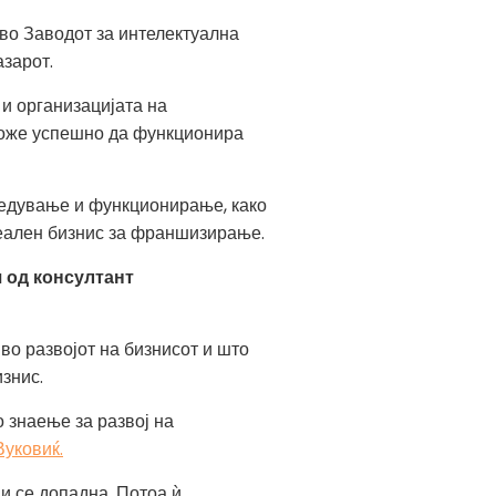
 во Заводот за интелектуална
азарот.
 и организацијата на
може успешно да функционира
ведување и функционирање, како
деален бизнис за франшизирање.
 од консултант
о развојот на бизнисот и што
знис.
о знаење за развој на
Вуковиќ.
ни се допадна. Потоа ѝ