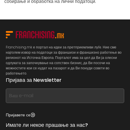
собирање и обработка на лични податоци.
Franchising.mk е портал на идеи за претприемливи луѓе. Ние сме
најголем извор на податоци за франшизи и франшизно работење во
регионот на Источна Европа. Порталот има за цел да Ви ја олесни
одлуката за започнување на сопствен бизнис, да Ви посочи на
можностите кои се нудат на пазарот и да Ви понуди совети во
работењето.
Пријава за Newsletter
If
you
see
this,
Пријавете се
leave
Имате ли некое прашање за нас?
this