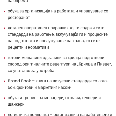
на опрема
обука за организација на работата и управување со
ресторанот
детален оперативен прирачник кој ги содржи сите
стандарди на работење, вклучувајќи ги и процесите
на подготовка и послужување на храна, со сите
рецепти и нормативи
готови мешавини од зачини за крилца подготвени
според оригиналните рецептури на „Крилца и Пивце“,
со упатство за употреба
Brand Book – книга на визуелни стандарди со лого,
бои, фонтови и маркетинг насоки
обука и тренинг за менаџери, готвачи, келнери и
шанкери
логистичка поддршка – организација на работењето и