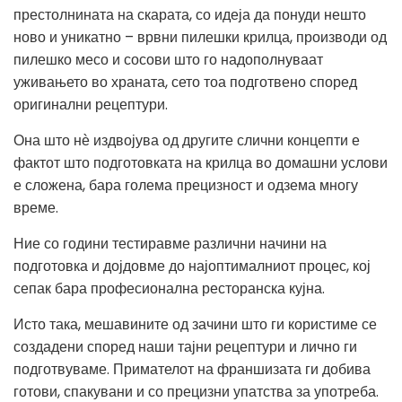
престолнината на скарата, со идеја да понуди нешто
ново и уникатно – врвни пилешки крилца, производи од
пилешко месо и сосови што го надополнуваат
уживањето во храната, сето тоа подготвено според
оригинални рецептури.
Она што нѐ издвојува од другите слични концепти е
фактот што подготовката на крилца во домашни услови
е сложена, бара голема прецизност и одзема многу
време.
Ние со години тестиравме различни начини на
подготовка и дојдовме до најоптималниот процес, кој
сепак бара професионална ресторанска кујна.
Исто така, мешавините од зачини што ги користиме се
создадени според наши тајни рецептури и лично ги
подготвуваме. Примателот на франшизата ги добива
готови, спакувани и со прецизни упатства за употреба.