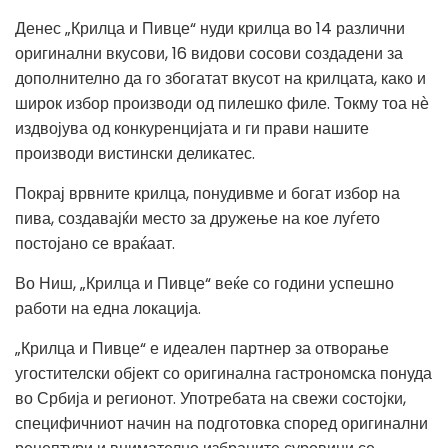
Денес „Крилца и Пивце“ нуди крилца во 14 различни
оригинални вкусови, 16 видови сосови создадени за
дополнително да го збогатат вкусот на крилцата, како и
широк избор производи од пилешко филе. Токму тоа нѐ
издвојува од конкуренцијата и ги прави нашите
производи вистински деликатес.
Покрај врвните крилца, понудивме и богат избор на
пива, создавајќи место за дружење на кое луѓето
постојано се враќаат.
Во Ниш, „Крилца и Пивце“ веќе со години успешно
работи на една локација.
„Крилца и Пивце“ е идеален партнер за отворање
угостителски објект со оригинална гастрономска понуда
во Србија и регионот. Употребата на свежи состојки,
специфичниот начин на подготовка според оригинални