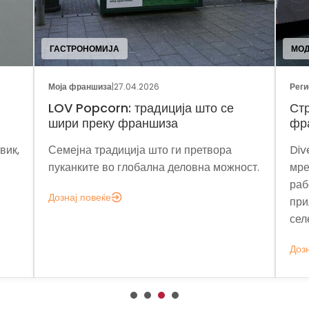
ГАСТРОНОМИЈА
МО
Моја франшиза
|
27.04.2026
Реги
LOV Popcorn: традиција што се
Стр
шири преку франшиза
фр
вик,
Семејна традиција што ги претвора
Div
пуканките во глобална деловна можност.
мре
раб
Дознај повеќе
при
сел
Дозн