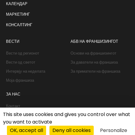
КАЛЕНДАР
МАРКЕТИНГ
КОНСАЛТИНГ
ВЕСТИ
АБВ НА ФРАНШИЗИНГОТ
Вести од регионот
Основи на франшизингот
Вести од светот
За даватели на франшиза
Интервју на неделата
За приматели на франшиза
Моја франшиза
ЗА НАС
Контакт
This site uses cookies and gives you control over what
you want to activate
Политика за колачиња
|
Политика за приватност
OK, accept all
Deny all cookies
Personalize
© 2026 ПРОФИТ франшизинг системи д.о.о. All rights