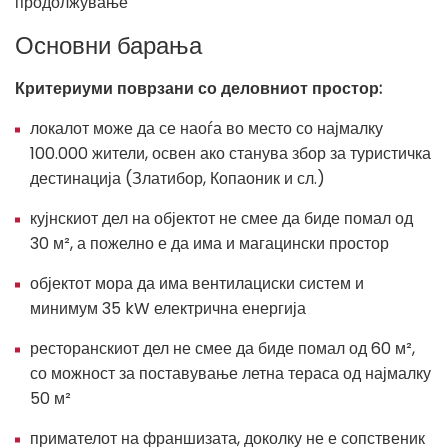
продолжување
Основни барања
Критериуми поврзани со деловниот простор:
локалот може да се наоѓа во место со најмалку
100.000 жители, освен ако станува збор за туристичка
дестинација (Златибор, Копаоник и сл.)
кујнскиот дел на објектот не смее да биде помал од
30 м², а пожелно е да има и магацински простор
објектот мора да има вентилациски систем и
минимум 35 kW електрична енергија
ресторанскиот дел не смее да биде помал од 60 м²,
со можност за поставување летна тераса од најмалку
50 м²
примателот на франшизата, доколку не е сопственик