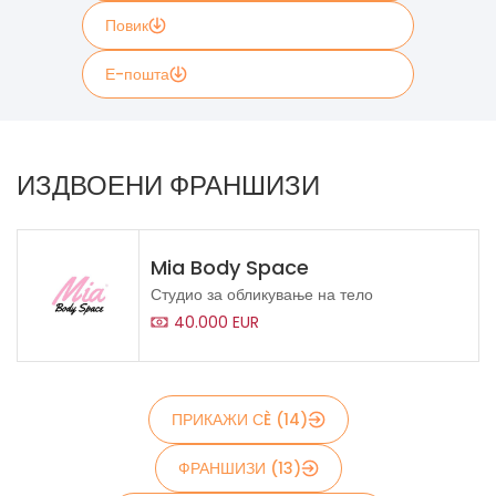
Повик
Е-пошта
Пополнете ја контакт формата подолу доколку сакате
повеќе информации, информациите содржани во
ИЗДВОЕНИ ФРАНШИЗИ
формата ќе бидат проследени директно до Krilca i
pivce
If
Mia Body Space
you
Студио за обликување на тело
see
40.000 EUR
this,
leave
this
ПРИКАЖИ СÈ (14)
form
field
ФРАНШИЗИ (13)
blank