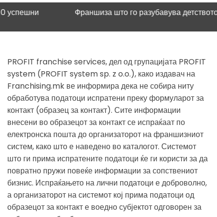
пешни
Франшиза што го разубавува детството
Научн
PROFIT franchise services, дел од групацијата PROFIT
system (PROFIT system sp. z o.o.), како издавач на
Franchising.mk ве информира дека не собира ниту
обработува податоци испратени преку формуларот за
контакт (образец за контакт). Сите информации
внесени во образецот за контакт се испраќаат по
електронска пошта до организаторот на франшизниот
систем, како што е наведено во каталогот. Системот
што ги прима испратените податоци ќе ги користи за да
повратно пружи повеќе информации за сопствениот
бизнис. Испраќањето на лични податоци е доброволно,
а организаторот на системот кој прима податоци од
образецот за контакт е воедно субјектот одговорен за