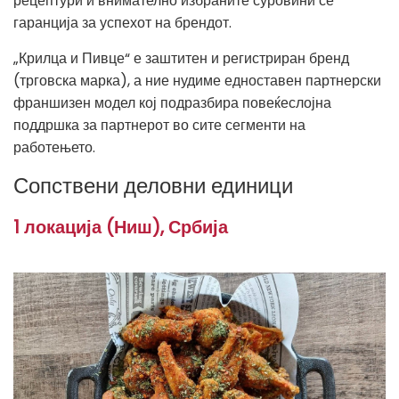
рецептури и внимателно избраните суровини се
гаранција за успехот на брендот.
„Крилца и Пивце“ е заштитен и регистриран бренд
(трговска марка), а ние нудиме едноставен партнерски
франшизен модел кој подразбира повеќеслојна
поддршка за партнерот во сите сегменти на
работењето.
Сопствени деловни единици
1 локација (Ниш), Србија