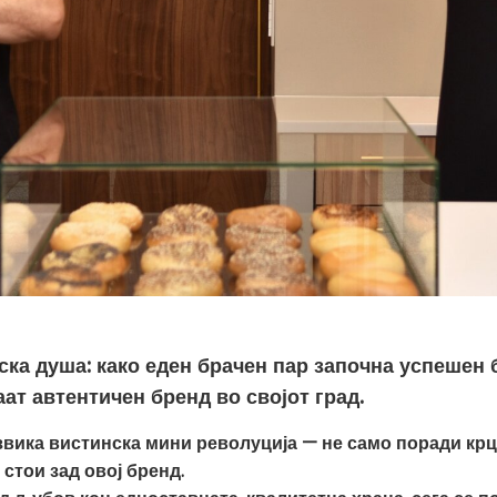
ка душа: како еден брачен пар започна успешен 
ат автентичен бренд во својот град.
вика вистинска мини револуција — не само поради крцк
 стои зад овој бренд.