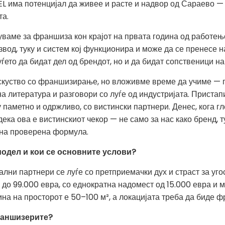
 има потенцијал да живее и расте и надвор од Сараево — 
та.
ваме за франшиза кон крајот на првата година од работење
вод, туку и систем кој функционира и може да се пренесе 
ето да бидат дел од брендот, но и да бидат сопственици на 
куство со франшизирање, но вложивме време да учиме — п
на литература и разговори со луѓе од индустријата. Приста
у паметно и одржливо, со вистински партнери. Денес, кога г
ка ова е вистинскиот чекор — не само за нас како бренд, т
 на проверена формула.
одел и кои се основните услови?
ални партнери се луѓе со претприемачки дух и страст за уго
 до 99.000 евра, со еднократна надомест од 15.000 евра и м
а на просторот е 50–100 м², а локацијата треба да биде ф
раншизерите?