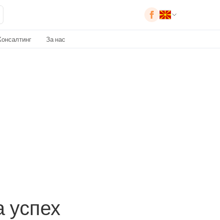
Консалтинг
За нас
 успех