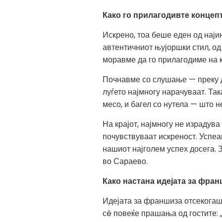
Како го прилагодивте концеп
Искрено, тоа беше еден од нај
автентичниот њујоршки стил, од
моравме да го прилагодиме на к
Почнавме со слушање — преку д
луѓето најмногу нарачуваат. Та
месо, и багел со нутела — што н
На крајот, најмногу не израдува
почувствуваат искреност. Успеа
нашиот најголем успех досега. 
во Сараево.
Како настана идејата за фра
Идејата за франшиза отсекогаш 
сè повеќе прашања од гостите: „