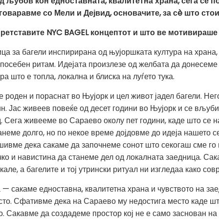
 љубов кон едноставната, квалитетна храна, сега се п
варавме со Мели и Дејвид, основачите, за сè што стои
 претставите NYC BAGEL концептот и што ве мотивираше
а за багели инспирирана од њујоршката култура на храна,
ој посебен ритам. Идејата произлезе од желбата да донесеме
а што е топла, локална и блиска на луѓето тука.
 е роден и пораснат во Њујорк и цел живот јадел багели. Н
н. Јас живеев повеќе од десет години во Њујорк и се вљуби
д. Сега живееме во Сараево околу пет години, каде што се 
анеме долго, но по некое време дојдовме до идеја нашето с
ешивме дека сакаме да започнеме сонот што секогаш сме го
о и навистина да станеме дел од локалната заедница. Сак
кале, а багелите и тој утрински ритуал ни изгледаа како сов
 — сакаме едноставна, квалитетна храна и чувството на за
то. Сфативме дека на Сараево му недостига место каде што
о. Сакавме да создадеме простор кој не е само заснован на