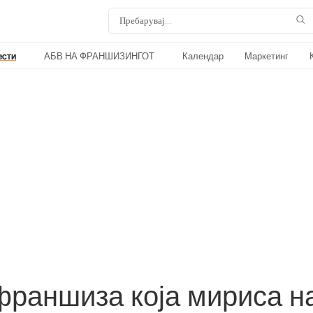
ести
АБВ НА ФРАНШИЗИНГОТ
Календар
Маркетинг
раншиза која мириса на