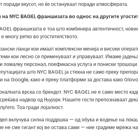
ат поради вкусот, но ќе остануваат поради атмосферата.
и на NYC BAGEL франшизата во однос на другите угости
AGEL франшизата е тоа што комбинира автентичност, новин
е многу ретко во угостителството.
орански ланци кои имаат комплексни менија и високи опера
теми кои лесно се применуваат и управуваат. Имаме јадења
чи помалку персонал, поефикасна услуга и пониски трошоц
путацијата што NYC BAGEL ја стекна не само преку препора
 на Google, како и преку платформи за достава како Glovo
налната врска со брендот. NYC BAGEL не е само место каде
среќава надвор од Њујорк. Нашите гости препознаваат дека
уѓето. Тоа гради лојалност.
ел вклучува силна поддршка — од обука и водење на локаци
е не сме гигант кој ве остава сами — ние градиме мрежа на 