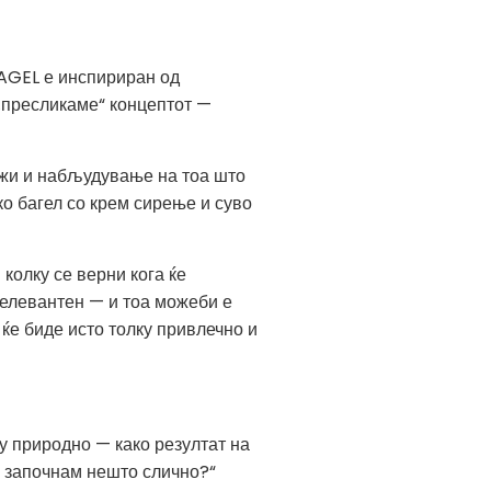
BAGEL е инспириран од
 „пресликаме“ концептот —
ежи и набљудување на тоа што
ко багел со крем сирење и суво
 колку се верни кога ќе
релевантен — и тоа можеби е
ќе биде исто толку привлечно и
у природно — како резултат на
да започнам нешто слично?“