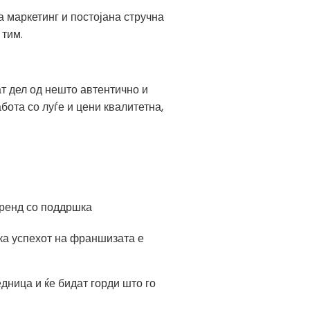
а маркетинг и постојана стручна
 тим.
т дел од нешто автентично и
ота со луѓе и цени квалитетна,
бренд со поддршка
ека успехот на франшизата е
дница и ќе бидат горди што го