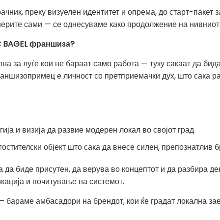
ачник, преку визуелен идентитет и опрема, до старт-пакет з
нерите сами — се однесуваме како продолжение на нивниот
YC BAGEL франшиза?
 за луѓе кои не бараат само работа — туку сакаат да бида
ншизопримец е личност со претприемачки дух, што сака раб
ија и визија да развие модерен локал во својот град
гостителски објект што сака да внесе силен, препознатлив 
а да биде присутен, да верува во концептот и да разбира д
икација и почитување на системот.
 бараме амбасадори на брендот, кои ќе градат локална зае