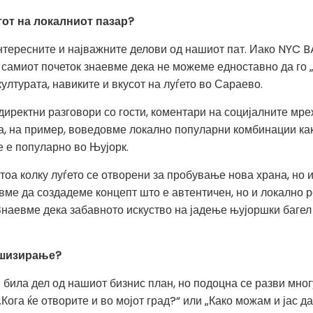
тот на локалниот пазар?
интересните и најважните делови од нашиот пат. Иако NYC 
 самиот почеток знаевме дека не можеме едноставно да го
ултурата, навиките и вкусот на луѓето во Сараево.
иректни разговори со гости, коментари на социјалните мр
ка, на пример, воведовме локално популарни комбинации ка
е е популарно во Њујорк.
 тоа колку луѓето се отворени за пробување нова храна, но и
вме да создадеме концепт што е автентичен, но и локално 
Знаевме дека забавното искуство на јадење њујоршки багел 
ншизирање?
била дел од нашиот бизнис план, но подоцна се разви мног
Кога ќе отворите и во мојот град?“ или „Како можам и јас 