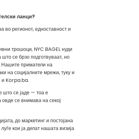
телски ланци?
а во регионот, едноставност и
тивни трошоци, NYC BAGEL нуди
 што се брзо подготвуваат, но
и. Нашите приматели на
ки на социјалните мрежи, туку и
 и Korpa.ba.
 што се јаде — тоа е
 овде се внимава на секој
јата, до маркетинг и постојана
луѓе кои ја делат нашата визија