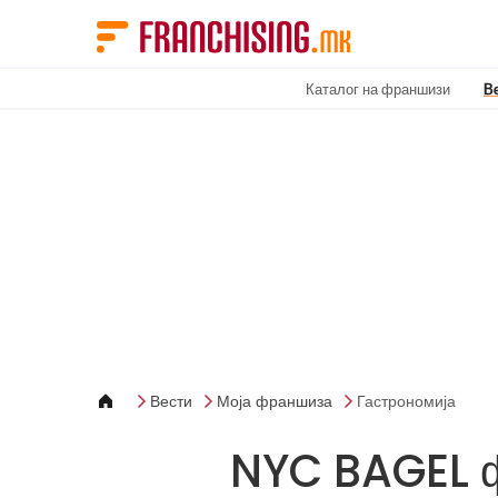
Cookies management panel
Каталог на франшизи
В
Вести
Моја франшиза
Гастрономија
NYC BAGEL ф