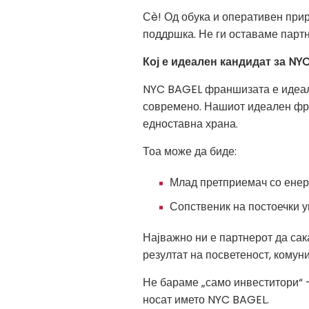
Сè! Од обука и оперативен прир
поддршка. Не ги оставаме парт
Кој е идеален кандидат за N
NYC BAGEL франшизата е идеална
современо. Нашиот идеален фра
едноставна храна.
Тоа може да биде:
Млад претприемач со енерг
Сопственик на постоечки у
Најважно ни е партнерот да сак
резултат на посветеност, комун
Не бараме „само инвеститори“ —
носат името NYC BAGEL.