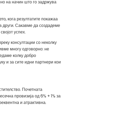
но на начин што го задржува
то, кога резултатите покажаа
на други. Сакавме да создадеме
својот успех.
реку консултации со неколку
пивме многу одговорно: не
ледаме колку добро
уку и за сите идни партнери кои
стителство. Почетната
есечна провизија од 6% + 1% за
реквентна и атрактивна.