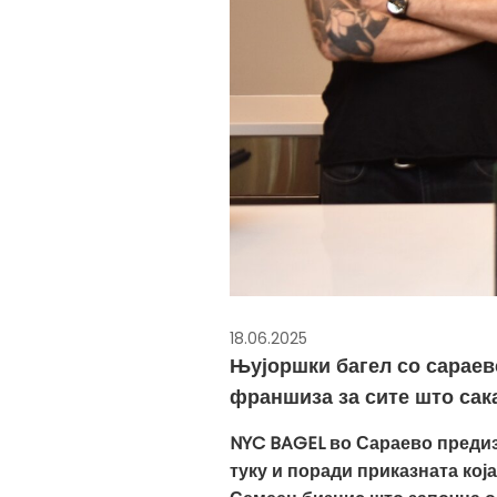
18.06.2025
Њујоршки багел со сараевс
франшиза за сите што сака
NYC BAGEL во Сараево предиз
туку и поради приказната која