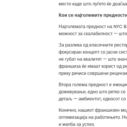
место каде што луѓето ќе доаѓа
Кои се најголемите предност
Најголемата предност на NYC B
можност за скалабилност — што 
За разлика од класичните рест
фокусиран концепт со јасни сис
не губат на квалитет — што зна
франшиза ќе имаат корист од ре
преку речиси совршени рецензии
Втора голема предност е емоцио
доживување, едно што ретко се 
детаљ — амбиентот, односот со л
Конечно, нашиот франшизен мод
оптимизација на работењето. Ни
и желба за успех.