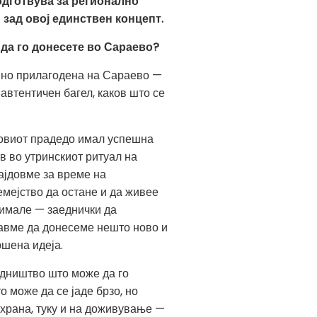
одготвува за регионално
 зад овој единствен концепт.
 да го донесете во Сараево?
 но прилагодена на Сараево —
 автентичен багел, каков што се
еговиот прадедо имал успешна
в во утринскиот ритуал на
најдовме за време на
емејство да остане и да живее
 имале — заеднички да
авме да донесеме нешто ново и
ршена идеја.
едништво што може да го
 може да се јаде брзо, но
 храна, туку и на доживување —