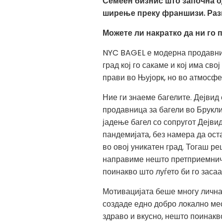
Семеен бизнис што започна од
ширење преку франшизи. Разго
Можете ли накратко да ни го
NYC BAGEL е модерна продавниц
град кој го сакаме и кој има св
прави во Њујорк, но во атмосфер
Ние ги знаеме багелите. Дејвид
продавница за багели во Брукли
јадење багел со сопругот Дејви
пандемијата, без намера да ост
во овој уникатен град. Тогаш р
направиме нешто претприемничк
поинакво што луѓето би го засаа
Мотивацијата беше многу лична
создаде едно добро локално мес
здраво и вкусно, нешто поинакв