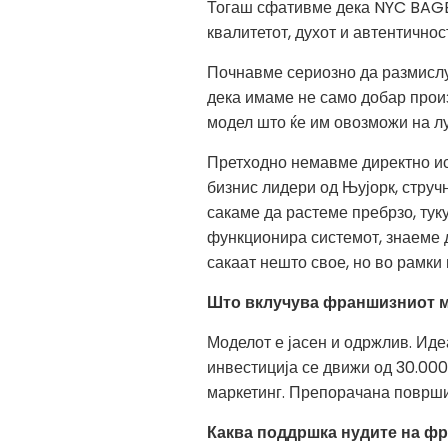
Тогаш сфативме дека NYC BAGEL
квалитетот, духот и автентичнос
Почнавме сериозно да размислу
дека имаме не само добар произ
модел што ќе им овозможи на луѓ
Претходно немавме директно ис
бизнис лидери од Њујорк, струч
сакаме да растеме пребрзо, тук
функционира системот, знаеме де
сакаат нешто свое, но во рамки
Што вклучува франшизниот м
Моделот е јасен и одржлив. Иде
инвестиција се движи од 30.000
маркетинг. Препорачана површин
Каква поддршка нудите на ф