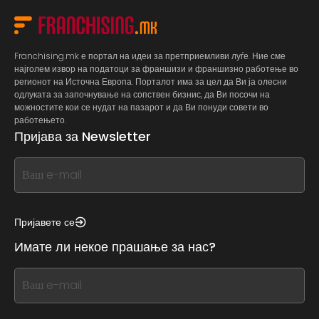
Franchising.mk е портал на идеи за претприемливи луѓе. Ние сме
најголем извор на податоци за франшизи и франшизно работење во
регионот на Источна Европа. Порталот има за цел да Ви ја олесни
одлуката за започнување на сопствен бизнис, да Ви посочи на
можностите кои се нудат на пазарот и да Ви понуди совети во
работењето.
Пријава за Newsletter
If
you
see
this,
Пријавете се
leave
Имате ли некое прашање за нас?
this
form
If
field
you
blank
see