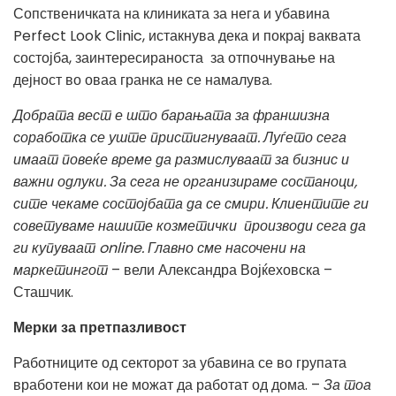
Сопственичката на клиниката за нега и убавина
Perfect Look Clinic, истакнува дека и покрај ваквата
состојба, заинтересираноста за отпочнување на
дејност во оваа гранка не се намалува.
Добрата вест е што барањата за франшизна
соработка се уште пристигнуваат. Луѓето сега
имаат повеќе време да размислуваат за бизнис и
важни одлуки. За сега не организираме состаноци,
сите чекаме состојбата да се смири. Клиентите ги
советуваме нашите козметички производи сега да
ги купуваат online. Главно сме насочени на
маркетингот
– вели Александра Војќеховска –
Сташчик.
Мерки за претпазливост
Работниците од секторот за убавина се во групата
вработени кои не можат да работат од дома. –
За тоа