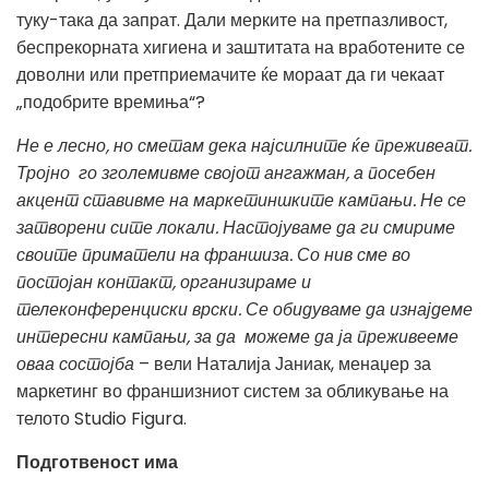
туку-така да запрат. Дали мерките на претпазливост,
беспрекорната хигиена и заштитата на вработените се
доволни или претприемачите ќе мораат да ги чекаат
„подобрите времиња“?
Не е лесно, но сметам дека најсилните ќе преживеат.
Тројно го зголемивме својот ангажман, а посебен
акцент ставивме на маркетиншките кампањи. Не се
затворени сите локали. Настојуваме да ги смириме
своите приматели на франшиза. Со нив сме во
постојан контакт, организираме и
телеконференциски врски. Се обидуваме да изнајдеме
интересни кампањи, за да можеме да ја преживееме
оваа состојба
– вели Наталија Јаниак, менаџер за
маркетинг во франшизниот систем за обликување на
телото Studio Figura.
Подготвеност има