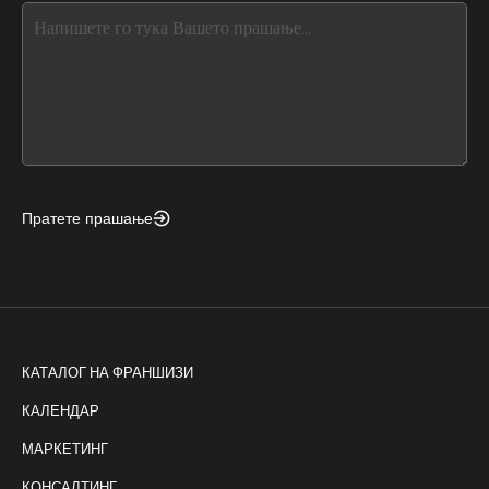
this,
leave
this
form
field
blank
Пратете прашање
КАТАЛОГ НА ФРАНШИЗИ
КАЛЕНДАР
МАРКЕТИНГ
КОНСАЛТИНГ