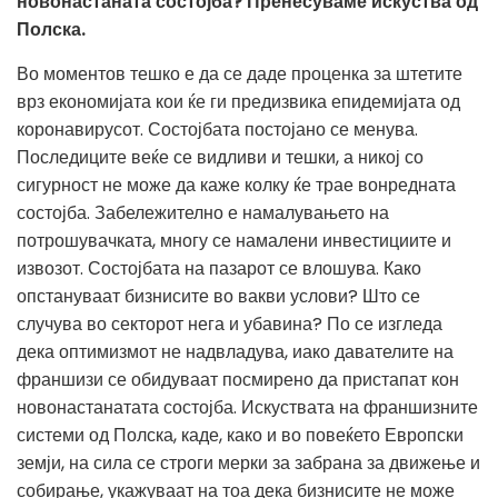
новонастаната состојба? Пренесуваме искуства од
Полска.
Во моментов тешко е да се даде проценка за штетите
врз економијата кои ќе ги предизвика епидемијата од
коронавирусот. Состојбата постојано се менува.
Последиците веќе се видливи и тешки, а никој со
сигурност не може да каже колку ќе трае вонредната
состојба. Забележително е намалувањето на
потрошувачката, многу се намалени инвестициите и
извозот. Состојбата на пазарот се влошува. Како
опстануваат бизнисите во вакви услови? Што се
случува во секторот нега и убавина? По се изгледа
дека оптимизмот не надвладува, иако давателите на
франшизи се обидуваат посмирено да пристапат кон
новонастанатата состојба. Искуствата на франшизните
системи од Полска, каде, како и во повеќето Европски
земји, на сила се строги мерки за забрана за движење и
собирање, укажуваат на тоа дека бизнисите не може