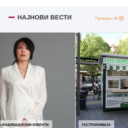
НАЈНОВИ ВЕСТИ
Прикажи сè
ГАСТРОНОМИЈА
МО