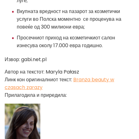
луѓе;
Вкупната вредност на пазарот за козметички
услуги во Полска моментно се проценува на
повеќе од 300 милиони евра;
Просечниот приход на козметичкиот салон
изнесува околу 17.000 евра годишно.
Извор: gabi.net.pl
Автор на текстот: Maryla Pałasz
Линк кон оригиналниот текст:
Branża beauty w
czasach zarazy
Прилагодила и приредила: