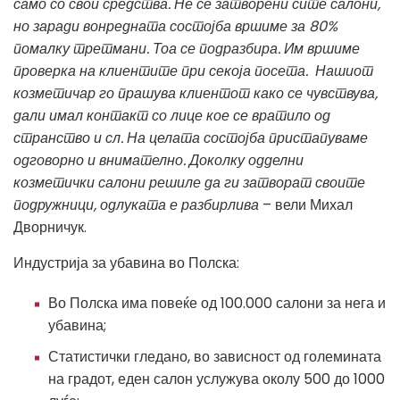
само со свои средства. Не се затворени сите салони,
но заради вонредната состојба вршиме за 80%
помалку третмани. Тоа се подразбира. Им вршиме
проверка на клиентите при секоја посета. Нашиот
козметичар го прашува клиентот како се чувствува,
дали имал контакт со лице кое се вратило од
странство и сл. На целата состојба пристапуваме
одговорно и внимателно. Доколку одделни
козметички салони решиле да ги затворат своите
подружници, одлуката е разбирлива
– вели Михал
Дворничук.
Индустрија за убавина во Полска:
Во Полска има повеќе од 100.000 салони за нега и
убавина;
Статистички гледано, во зависност од големината
на градот, еден салон услужува околу 500 до 1000