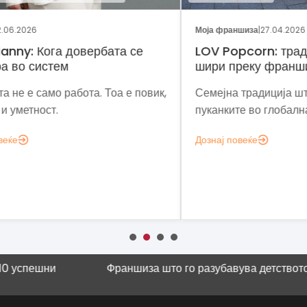
Моја франшиза
|
27.04.2026
Реги
LOV Popcorn: традиција што се
Стр
шири преку франшиза
фр
вик,
Семејна традиција што ги претвора
Div
пуканките во глобална деловна можност.
мре
раб
Дознај повеќе
при
сел
Дозн
пешни
Франшиза што го разубавува детството
Научн