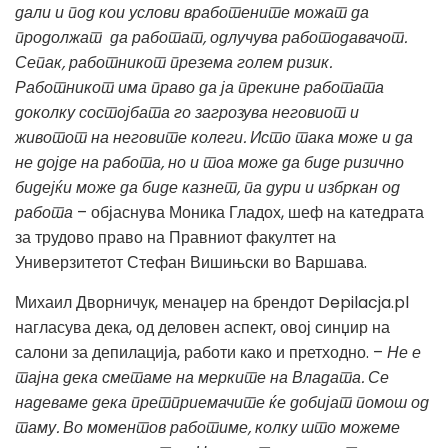
дали и под кои услови вработените можат да
продолжат да работат, одлучува работодавачот.
Сепак, работникот презема голем ризик.
Работникот има право да ја прекине работата
доколку состојбата го загрозува неговиот и
животот на неговите колеги. Исто така може и да
не дојде на работа, но и тоа може да биде ризично
бидејќи може да биде казнет, па дури и избркан од
работа
– објаснува Моника Гладох, шеф на катедрата
за трудово право на Правниот факултет на
Универзитетот Стефан Вишињски во Варшава.
Михаил Дворничук, менаџер на брендот Depilacja.pl
нагласува дека, од деловен аспект, овој синџир на
салони за депилација, работи како и претходно. –
Не е
тајна дека сметаме на мерките на Владата. Се
надеваме дека претприемачите ќе добијат помош од
таму. Во моментов работиме, колку што можеме