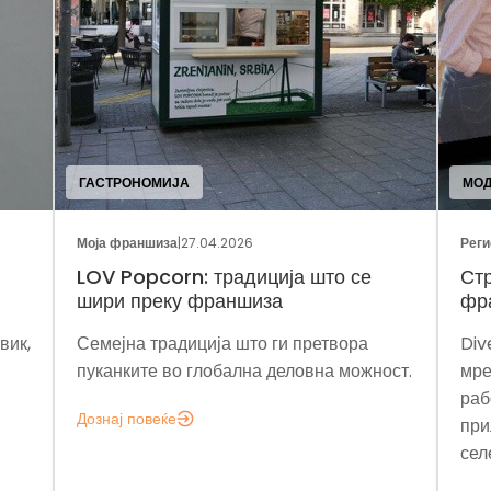
ГАСТРОНОМИЈА
МО
Моја франшиза
|
27.04.2026
Реги
LOV Popcorn: традиција што се
Стр
шири преку франшиза
фр
вик,
Семејна традиција што ги претвора
Div
пуканките во глобална деловна можност.
мре
раб
Дознај повеќе
при
сел