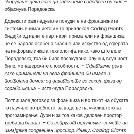
зборуваше дека сака да започнеме сопствен бизнис –
објаснува Порадовска.
Додека ги разгледувале понудите на франшизните
системи, вниманието им го привлекол Coding Giants
бидејќи од идните партнери, приматели на франшиза,
не се барало особено знаење или искуство од сферата
на информатичката технологија, иако, како што вели
Порадовска, тоа би било посакувано. Клучни, всушност
биле, менаџерските способности. –
Сфативме дека
како приматели на оваа франшиза би имале и
постојана помош од давателите во секоја фаза од
соработката –
истакнува Порадовска.
Потпишале договор за франшиза и во текот на обуката
го научиле потребното за водење на училиштето за
програмирање. Дури и за тоа каков деловен простор
треба да бараат. –
Со сопругот одлучивме самите да
изнајдеме соодветен простор. Инаку,
Coding Giants