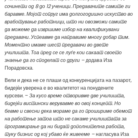
сочинети од 8 до 12 ученици. Предавачите самите ги
баравме. Мојот сопруг има долгогодишно искуство во
вработување работници, што ни овозможи самите
да можеме да извршиме избор на квалификувани
предавачи. Успеавме да направиме многу добар тим.
Моментно имаме шест предавачи во двете
училишта. Тоа пред се се луѓе кои сакаат своето
знаење да го споделат со други –
додава Иза
Порадовска.
Вели и дека не се плаши од конкуренцијата на пазарот,
бидејќи уверена е во квалитетот на понудените
курсеви. –
За кусо време отворивме две училишта,
бидејќи вистински верувавме во овој концепт. Но
бевме и свесни дека мораме да го прошириме обемот
на работење затоа што не сакаме училиштата за
програмирање да ни бидат дополнителна работа,
туку бизнис од кој убаво ќе живееме –
нагласува Иза