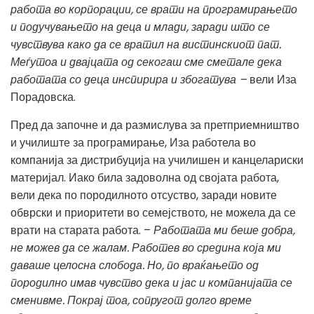
работа во корпорации, се врати на програмирањето
и подучувањето на деца и млади, заради што се
чувствува како да се вратил на вистинскиот пат.
Меѓутоа и двајцата од секогаш сме сметале дека
работата со деца инспирира и збогатува –
вели Иза
Порадовска.
Пред да започне и да размислува за претприемништво
и училиште за програмирање, Иза работела во
компанија за дистрибуција на училишен и канцелариски
материјал. Иако била задоволна од својата работа,
вели дека по породилното отсуство, заради новите
обврски и приоритети во семејството, не можела да се
врати на старата работа. –
Работата ми беше добра,
не можев да се жалам. Работев во средина која ми
даваше целосна слобода. Но, по враќањето од
породилно имав чувство дека и јас и компанијата се
сменивме. Покрај тоа, сопругот долго време