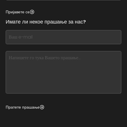
see
this,
Пријавете се
leave
Имате ли некое прашање за нас?
this
form
If
field
you
blank
see
this,
leave
this
form
field
blank
Пратете прашање