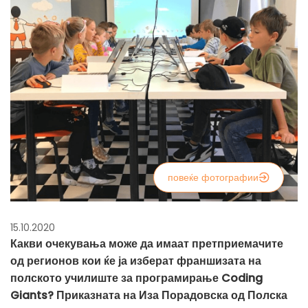
повеќе фотографии
15.10.2020
Какви очекувања може да имаат претприемачите
од регионов кои ќе ја изберат франшизата на
полското училиште за програмирање Coding
Giants? Приказната на Иза Порадовска од Полска