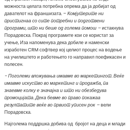
можноста целата потребна опрема да ја добијат од
давателот на франшизата. –
Комјутерите ни
пристигнаа со сите потребни и подготвени
програми, што ни беше од голема помош –
истакнува
Порадовска. Покрај програмите кои се користат за
учење, Иза напоменува дека добиле и наменски
изработен CRM софтвер кој целиот процес на водење
на училиштето и работењето го направил поефикасен и
полесен.
- Поголеми вложувања имавме во маркетингот. Веќе
имавме искуство во маркетинг и продажба, па
знаевме колку е значајна и што ни обезбедува
промоцијата. Дека бевме во право покажаа
резултатите веќе во првиот уписен рок –
вели
Порадовска.
Најголема поддршка добива од бројот на деца и млади