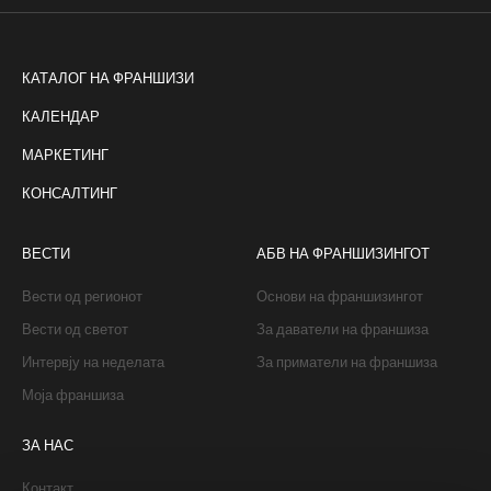
КАТАЛОГ НА ФРАНШИЗИ
КАЛЕНДАР
МАРКЕТИНГ
КОНСАЛТИНГ
ВЕСТИ
АБВ НА ФРАНШИЗИНГОТ
Вести од регионот
Основи на франшизингот
Вести од светот
За даватели на франшиза
Интервју на неделата
За приматели на франшиза
Моја франшиза
ЗА НАС
Контакт