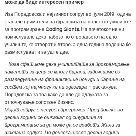
може да биде интересен пример
Иза Порадовска и нејзиниот сопруг во јули 2019 година
станале приматели на франшиза на полското училиште
за програмирање
Coding Giants
. На почетокот не ни
помислувале дека набрзо по отворањето на едно
училиште, ќе отворат и второ, а една година подоцна ќе
размислуваат и за уште две.
- Кога сфативме дека училиштата за програмирање
наменети за деца се многу барани, започнавме со
разгледување на франшизните понуди и барање на
систем кој најмногу ќе ни одговара –
раскажува
Порадовска за тоа како дошле до одлуката за
отпочнување сопствен бизнис.
Мојот сопруг е несуден програмер. Пред повеќе од
десет години се откажал од студиите за
програмирање за да може да се вработи. Жали за
таквата одлука. Но денеска, после десет години