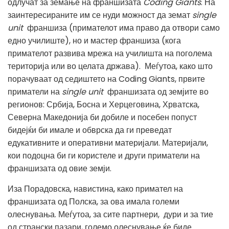
одлучат за земање на франшизата
Coding Giants
. На
заинтересираните им се нуди можност да земат
single
unit
франшиза (примателот има право да отвори само
едно училиште), но и мастер франшиза (кога
примателот развива мрежа на училишта на поголема
територија или во целата држава). Меѓутоа, како што
порачуваат од седиштето на Coding Giants, првите
приматели на
single unit
франшизата од земјите во
регионов: Србија, Босна и Херцеговина, Хрватска,
Северна Македонија би добиле и посебен попуст
бидејќи би имале и обврска да ги преведат
едукативните и оперативни материјали. Материјали,
кои подоцна би ги користеле и други приматели на
франшизата од овие земји.
Иза Порадовска, навистина, како примател на
франшизата од Полска, за ова имала големи
олеснувања. Меѓутоа, за сите партнери, дури и за тие
од странски пазари, големо олеснување ќе биде