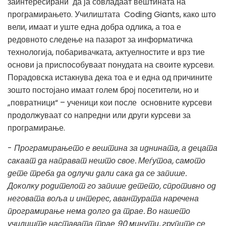
заинтересирани да ја совладаат вештината на
програмирањето. Училиштата Coding Giants, како што
вели, имаат и уште една добра одлика, а тоа е
редовното следење на пазарот за информатичка
технологија, побаривачката, актуелностите и врз тие
основи ја приспособуваат понудата на своите курсеви.
Порадовска истакнува дека тоа е и една од причините
зошто постојано имаат голем број посетители, но и
„повратници“ – ученици кои после основните курсеви
продолжуваат со напредни или други курсеви за
програмирање.
-
Програмирањето е вештина за иднината, а децата
сакаат да направат нешто свое. Меѓутоа, самото
дете треба да одлучи дали сака да се запише.
Доколку родителот го запише детето, спротивно од
неговата воља и интерес, авантурата наречена
програмирање нема долго да трае. Во нашето
училиште наставата трае 90 минути, групите се