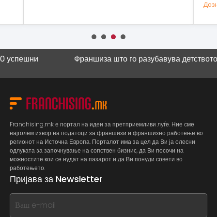
Дозн
и
Франшиза што го разубавува детството
Научна ку
Franchising.mk е портал на идеи за претприемливи луѓе. Ние сме
најголем извор на податоци за франшизи и франшизно работење во
регионот на Источна Европа. Порталот има за цел да Ви ја олесни
одлуката за започнување на сопствен бизнис, да Ви посочи на
можностите кои се нудат на пазарот и да Ви понуди совети во
работењето.
Пријава за Newsletter
If
you