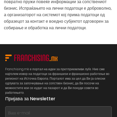
повратно пружи повеќе информации за сопствениот
бизнис. Испраќањето на лични податоци е доброволно,
а организаторот на системот кој прима податоци од
образецот за контакт е воедно субјектот одговорен за
собирање и обработка на лични податоци.
Franchising.mk е портал на идеи за претприемливи луѓе. Ние сме
најголем извор на податоци за франшизи и франшизно работење во
регионот на Источна Европа. Порталот има за цел да Ви ја олесни
одлуката за започнување на сопствен бизнис, да Ви посочи на
можностите кои се нудат на пазарот и да Ви понуди совети во
работењето.
Пријава за Newsletter
If
you