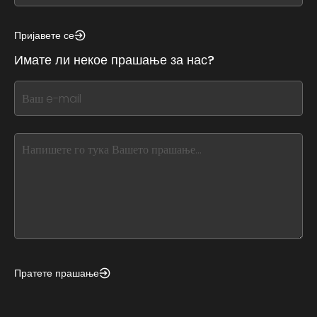
see
this,
Пријавете се
leave
Имате ли некое прашање за нас?
this
form
If
field
you
blank
see
this,
leave
this
form
field
blank
Пратете прашање