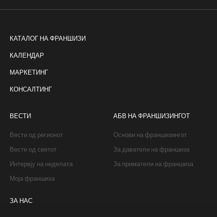
КАТАЛОГ НА ФРАНШИЗИ
КАЛЕНДАР
МАРКЕТИНГ
КОНСАЛТИНГ
ВЕСТИ
АБВ НА ФРАНШИЗИНГОТ
Вести од регионот
Основи на франшизингот
Вести од светот
За даватели на франшиза
Интервју на неделата
За приматели на франшиза
Моја франшиза
ЗА НАС