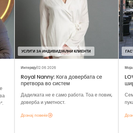
УГИ ЗА ИНДИВИДУАЛНИ КЛИЕНТИ
ГАСТРОНОМИЈА
рвју
|
12.06.2026
Моја франшиза
|
27.0
al Nanny: Кога довербата се
LOV Popcorn: 
твора во систем
шири преку ф
илката не е само работа. Тоа е повик,
Семејна традици
ерба и уметност.
пуканките во гл
ај повеќе
Дознај повеќе