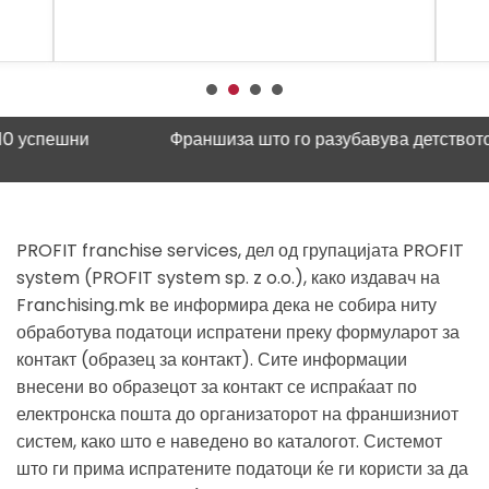
успешни
Франшиза што го разубавува детството
Нау
PROFIT franchise services, дел од групацијата PROFIT
system (PROFIT system sp. z o.o.), како издавач на
Franchising.mk ве информира дека не собира ниту
обработува податоци испратени преку формуларот за
контакт (образец за контакт). Сите информации
внесени во образецот за контакт се испраќаат по
електронска пошта до организаторот на франшизниот
систем, како што е наведено во каталогот. Системот
што ги прима испратените податоци ќе ги користи за да