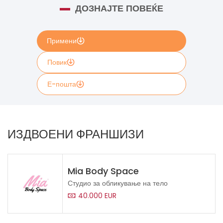
ДОЗНАЈТЕ ПОВЕЌЕ
Примени
Повик
Е-пошта
Пополнете ја контакт формата подолу доколку сакате
повеќе информации, информациите содржани во
ИЗДВОЕНИ ФРАНШИЗИ
формата ќе бидат проследени директно до Young
Engineers
If
Mia Body Space
you
Студио за обликување на тело
see
40.000 EUR
this,
leave