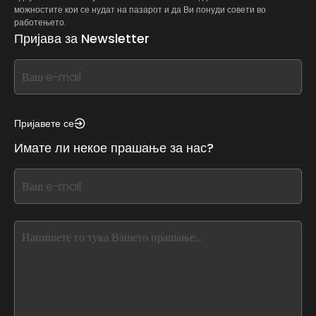
можностите кои се нудат на пазарот и да Ви понуди совети во
работењето.
Пријава за Newsletter
If
you
see
this,
Пријавете се
leave
Имате ли некое прашање за нас?
this
form
If
field
you
blank
see
this,
leave
this
form
field