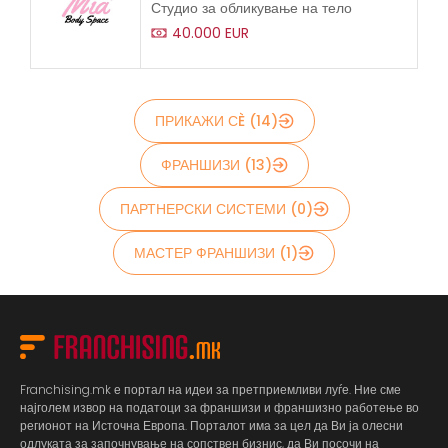
Студио за обликување на тело
40.000 EUR
ПРИКАЖИ СÈ (14)
ФРАНШИЗИ (13)
ПАРТНЕРСКИ СИСТЕМИ (0)
МАСТЕР ФРАНШИЗИ (1)
Franchising.mk е портал на идеи за претприемливи луѓе. Ние сме
најголем извор на податоци за франшизи и франшизно работење во
регионот на Источна Европа. Порталот има за цел да Ви ја олесни
одлуката за започнување на сопствен бизнис, да Ви посочи на