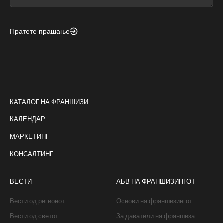
blank
Пратете прашање
КАТАЛОГ НА ФРАНШИЗИ
КАЛЕНДАР
МАРКЕТИНГ
КОНСАЛТИНГ
ВЕСТИ
АБВ НА ФРАНШИЗИНГОТ
Вести од регионот
Основи на франшизингот
Вести од светот
За даватели на франшиза