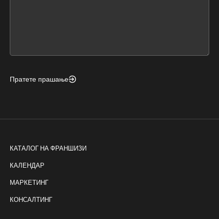
leave
this
form
field
blank
Пратете прашање
КАТАЛОГ НА ФРАНШИЗИ
КАЛЕНДАР
МАРКЕТИНГ
КОНСАЛТИНГ