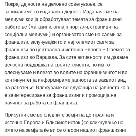
Покрај дејноста на деловно советување, се
занимаваме со издавачка дејност. Издавач сме на
медиуми кои ја обработуваат темата за франшизно
работење (магазини, онлајн портали, страници на
социјални медиуми) и организатор сме на саеми за
франшизи, вклучувајќи го и најголемиот саем за
франшизи во централна и источна Европа – Саемот за
франшизи во Варшава. За сите активности им даваме
целосна поддршка на своите клиенти, но им го
олеснуваме и влезот во водите на франшизингот и во
континуитет ја информираме јавноста за ваквиот вид
на работење. Вложуваме во едукација на јавноста која
е заинтересирана за франшизинг и промоција на
начинот за работа со франшиза.
Присутни сме во следните земји на централна и
источна Европа и Блискиот исток (со кликнување на
името на земјата ќе ви се отвори нашиот франшизинг