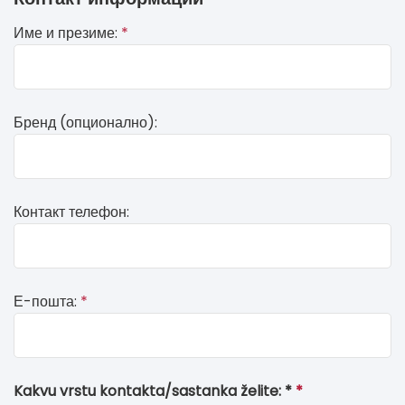
you
Име и презиме:
*
see
this,
leave
this
Бренд (опционално):
form
field
blank
Контакт телефон:
Е-пошта:
*
Kakvu vrstu kontakta/sastanka želite: *
*