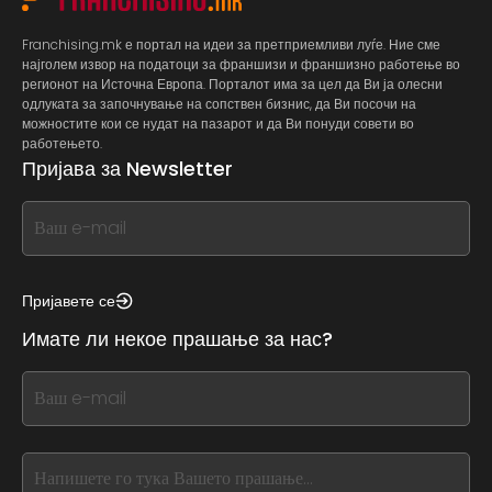
Franchising.mk е портал на идеи за претприемливи луѓе. Ние сме
најголем извор на податоци за франшизи и франшизно работење во
регионот на Источна Европа. Порталот има за цел да Ви ја олесни
одлуката за започнување на сопствен бизнис, да Ви посочи на
можностите кои се нудат на пазарот и да Ви понуди совети во
работењето.
Пријава за Newsletter
If
you
see
this,
Пријавете се
leave
Имате ли некое прашање за нас?
this
form
If
field
you
blank
see
this,