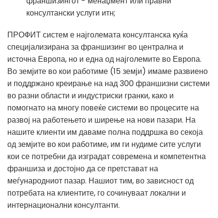
франшизингот - менаџмент или правни
консултански услуги итн;
ПРОФИТ систем е најголемата консултанска куќа
специјализирана за франшизинг во централна и
источна Европа, но и една од најголемите во Европа.
Во земјите во кои работиме (15 земји) имаме развиено
и поддржано креирање на над 300 франшизни системи
во разни области и индустриски гранки, како и
помогнато на многу повеќе системи во процесите на
развој на работењето и ширење на нови пазари. На
нашите клиенти им даваме полна поддршка во секоја
од земјите во кои работиме, им ги нудиме сите услуги
кои се потребни да изградат современа и компетентна
франшиза и достојно да се претстават на
меѓународниот пазар. Нашиот тим, во зависност од
потребата на клиентите, го сочинуваат локални и
интернационални консултанти.