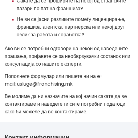
Сакате да се проширите на некој од странските
пазари по пат на франшиза?
Не ви се јасни разликите помеѓу лиценцирање,
франшиза, агентска, партнерска или некој друг
облик за работа и соработка?
Ако ви се потребни одговори на некои од наведените
прашања, пријавете се за необврзувачки состанок или
консултација со нашите експерти.
Пополнете формулар или пишете ни на e-
mail: usluge@franchising.mk
Ве молиме да ни назначите на кој начин сакате да ве
контактираме и наведете ги сите потребни податоци
како би можеле да ве контактираме.
If
Контакт информации