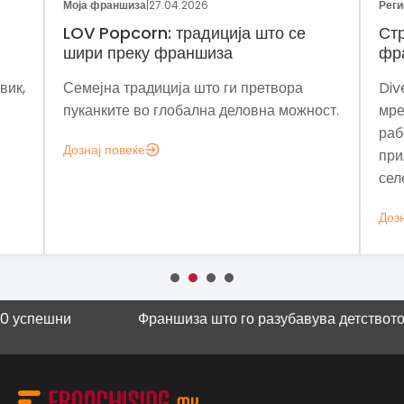
Моја франшиза
|
27.04.2026
Реги
LOV Popcorn: традиција што се
Стр
шири преку франшиза
фр
вик,
Семејна традиција што ги претвора
Div
пуканките во глобална деловна можност.
мре
раб
Дознај повеќе
при
сел
Дозн
ешни
Франшиза што го разубавува детството
Научна