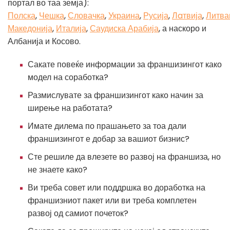
портал во таа земја):
Полска
,
Чешка
,
Словачка
,
Украина
,
Русија
,
Лaтвија
,
Литва
Македонија
,
Италија
,
Саудиска Арабија
, а наскоро и
Албанија и Косово.
Сакате повеќе информации за франшизингот како
модел на соработка?
Размислувате за франшизингот како начин за
ширење на работата?
Имате дилема по прашањето за тоа дали
франшизингот е добар за вашиот бизнис?
Сте решиле да влезете во развој на франшиза, но
не знаете како?
Ви треба совет или поддршка во доработка на
франшизниот пакет или ви треба комплетен
развој од самиот почеток?