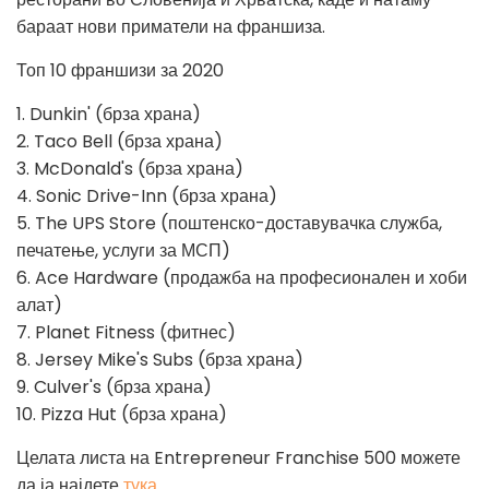
бараат нови приматели на франшиза.
Топ 10 франшизи за 2020
1. Dunkin' (брза храна)
2. Taco Bell (брза храна)
3. McDonald's (брза храна)
4. Sonic Drive-Inn (брза храна)
5. The UPS Store (поштенско-доставувачка служба,
печатење, услуги за МСП)
6. Ace Hardware (продажба на професионален и хоби
алат)
7. Planet Fitness (фитнес)
8. Jersey Mike's Subs (брза храна)
9. Culver's (брза храна)
10. Pizza Hut (брза храна)
Целата листа на Entrepreneur Franchise 500 можете
да ја најдете
тука