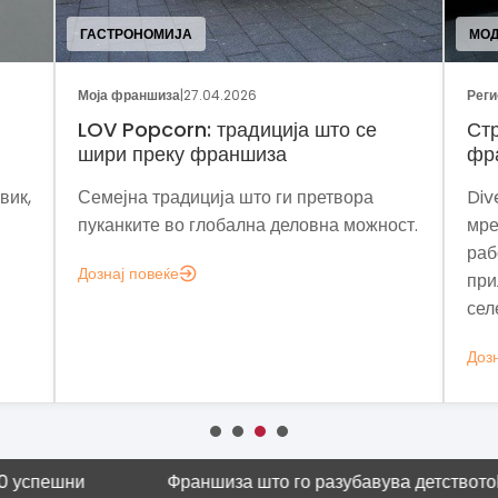
ГАСТРОНОМИЈА
МО
Моја франшиза
|
27.04.2026
Реги
LOV Popcorn: традиција што се
Стр
шири преку франшиза
фр
вик,
Семејна традиција што ги претвора
Div
пуканките во глобална деловна можност.
мре
раб
Дознај повеќе
при
сел
Дозн
ешни
Франшиза што го разубавува детството
Научна