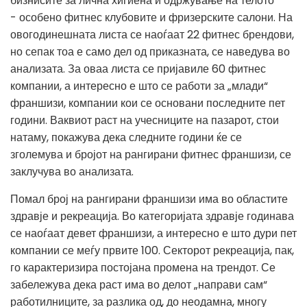
бизнисите за лична хигиена и одржување на телото
- особено фитнес клубовите и фризерските салони. На
овогодинешната листа се наоѓаат 22 фитнес брендови,
но сепак тоа е само дел од приказната, се наведува во
анализата. За оваа листа се пријавиле 60 фитнес
компании, а интересно е што се работи за „млади“
франшизи, компании кои се основани последните пет
години. Ваквиот раст на учесниците на пазарот, стои
натаму, покажува дека следните години ќе се
зголемува и бројот на рангирани фитнес франшизи, се
заклучува во анализата.
Помал број на рангирани франшизи има во областите
здравје и рекреација. Во категоријата здравје годинава
се наоѓаат девет франшизи, а интересно е што дури пет
компании се меѓу првите 100. Секторот рекреација, пак,
го карактеризира постојана промена на трендот. Се
забележува дека раст има во делот „направи сам“
работилниците, за разлика од, до неодамна, многу