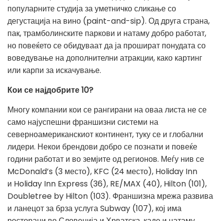
популарните студија за уметничко сликање со
дегустација на вино (
paint-and-sip). Од друга страна,
пак, трамболинските паркови и натаму добро работат,
но повеќето се обидуваат да ја прошират понудата со
воведување на дополнителни атракции, како картинг
или карпи за искачување.
Кои се најдобрите 10?
Многу компании кои се рангирани на оваа листа не се
само најуспешни франшизни системи на
северноамериканскиот континент, туку се и глобални
лидери. Некои брендови добро се познати и повеќе
години работат и во земјите од регионов. Меѓу нив се
McDonald’s (3 место), KFC (24 место), Holiday Inn
и Holiday Inn Express (36), RE/MAX (40), Hilton (101),
Doubletree by Hilton (103). Франшизна мрежа развива
и ланецот за брза услуга Subway (107), кој има
ресторани во Словенија и Хрватска, каде и натаму