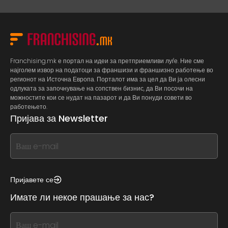
Franchising.mk е портал на идеи за претприемливи луѓе. Ние сме
најголем извор на податоци за франшизи и франшизно работење во
регионот на Источна Европа. Порталот има за цел да Ви ја олесни
одлуката за започнување на сопствен бизнис, да Ви посочи на
можностите кои се нудат на пазарот и да Ви понуди совети во
работењето.
Пријава за Newsletter
If
you
see
this,
Пријавете се
leave
Имате ли некое прашање за нас?
this
form
If