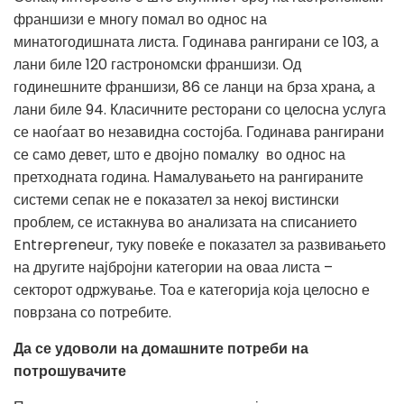
франшизи е многу помал во однос на
минатогодишната листа. Годинава рангирани се 103, а
лани биле 120 гастрономски франшизи. Од
годинешните франшизи, 86 се ланци на брза храна, а
лани биле 94. Класичните ресторани со целосна услуга
се наоѓаат во незавидна состојба. Годинава рангирани
се само девет, што е двојно помалку во однос на
претходната година. Намалувањето на рангираните
системи сепак не е показател за некој вистински
проблем, се истакнува во анализата на списанието
Entrepreneur, туку повеќе е показател за развивањето
на другите најбројни категории на оваа листа –
секторот одржување. Тоа е категорија која целосно е
поврзана со потребите.
Да се удоволи на домашните потреби на
потрошувачите