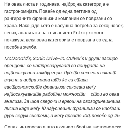
На оваа листа и годинава, најбројна категорија е
гастрономијата. Повеќе од една петтина од
рангираните франшизни компании се поврзани со
храна. Иако јадењето е насушна потреба за секој човек,
сепак, анализата на списанието
Entrepreneur
покажува дека оваа категорија е поврзана со една
посебна желба.
McDonald's, Sonic Drive-In, Culver's и други гастро
брендови се натпреваруваат во понудата на
најпосакувани хамбургери. Луѓето секогаш сакаат
вкусна и добра храна што ќе ги става
гастрономските франшизи секогаш меѓу
најпосакуваните работни можности – стои во оваа
анализа. За тоа сведочи и врвот на овогодинешната
листа каде меѓу 10 најуспешни франшизи се наоѓаат
дури седум системи, а меѓу првите 100, повеќе од 25.
Сепак, интересно е што вкупниот број на гастрономски