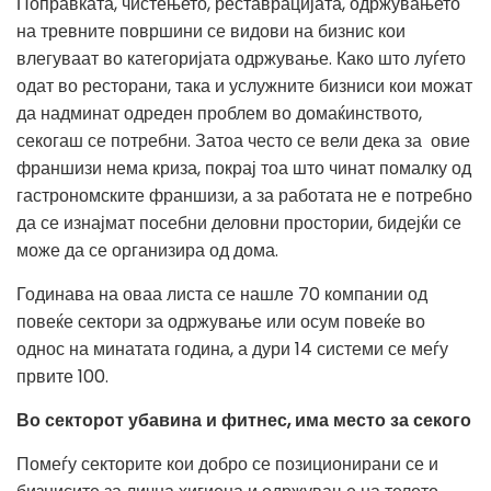
Поправката, чистењето, реставрацијата, одржувањето
на тревните површини се видови на бизнис кои
влегуваат во категоријата одржување. Како што луѓето
одат во ресторани, така и услужните бизниси кои можат
да надминат одреден проблем во домаќинството,
секогаш се потребни. Затоа често се вели дека за овие
франшизи нема криза, покрај тоа што чинат помалку од
гастрономските франшизи, а за работата не е потребно
да се изнајмат посебни деловни простории, бидејќи се
може да се организира од дома.
Годинава на оваа листа се нашле 70 компании од
повеќе сектори за одржување или осум повеќе во
однос на минатата година, а дури 14 системи се меѓу
првите 100.
Во секторот убавина и фитнес, има место за секого
Помеѓу секторите кои добро се позиционирани се и