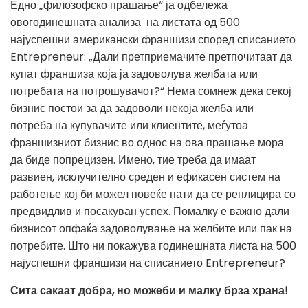
Едно „филозофско прашање“ ја одбележа
овогодинешната анализа на листата од 500
најуспешни американски франшизи според списанието
Entrepreneur: „Дали претприемачите претпочитаат да
купат франшиза која ја задоволува
желбата или
потребата на потрошувачот?“ Нема сомнеж дека секој
бизнис постои за да задоволи некоја желба или
потреба на купувачите или клиентите, меѓутоа
франшизниот бизнис во однос на ова прашање мора
да биде попрецизен. Имено, тие треба да имаат
развиен, исклучително среден и ефикасен систем на
работење кој би можел повеќе пати да се реплицира со
предвидлив и посакуван успех. Помалку е важно дали
бизнисот опфаќа задоволување на желбите или пак на
потребите. Што ни покажува годинешната листа на 500
најуспешни франшизи на списанието Entrepreneur?
Сита сакаат добра, но можеби и малку брза храна!