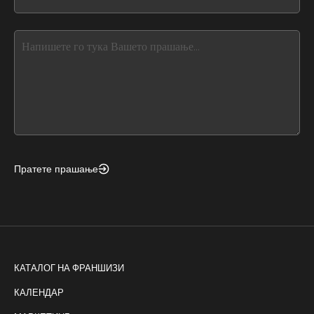
field
you
blank
see
this,
leave
this
form
field
blank
Пратете прашање
КАТАЛОГ НА ФРАНШИЗИ
КАЛЕНДАР