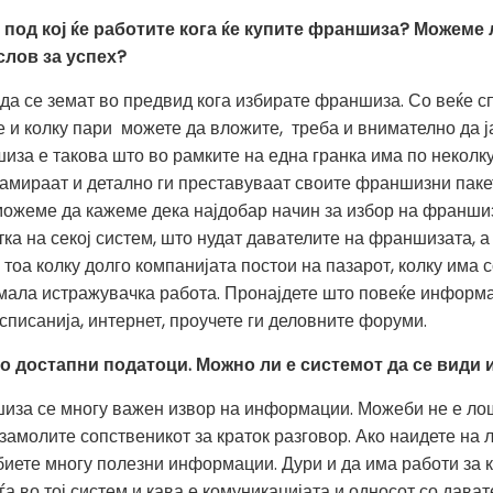
 под кој ќе работите кога ќе купите франшиза? Можеме 
слов за успех?
 да се земат во предвид кога избирате франшиза. Со веќе 
е и колку пари можете да вложите, треба и внимателно да ј
иза е такова што во рамките на една гранка има по неколк
ламираат и детално ги преставуваат своите франшизни паке
можеме да кажеме дека најдобар начин за избор на франшиз
ка на секој систем, што нудат давателите на франшизата, а
тоа колку долго компанијата постои на пазарот, колку има 
 мала истражувачка работа. Пронајдете што повеќе информа
списанија, интернет, проучете ги деловните форуми.
о достапни податоци. Можно ли е системот да се види и
иза се многу важен извор на информации. Можеби не е лоша
амолите сопственикот за краток разговор. Ако наидете на л
биете многу полезни информации. Дури и да има работи за к
ѓа во тој систем и кава е комуникацијата и односот со дава