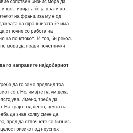
звие сопствен бизнис мора да
инвестицијата ќе ја врати во
ателот на франшиза му е од
одажбата на франшизата ќе има
да отпочне со работа на
 на почетокот. И тоа, би рекол,
не мора да прави почетнички
да го направите најдобариот
треба да го земе предвид тоа
виот сон. Но, имајте на ум дека
опстојува. Имено, треба да
. На крајот од денот, целта на
реба да знае колку смее да
оа, пред да отпочнете со бизнис,
целост ризикот од неуспех.