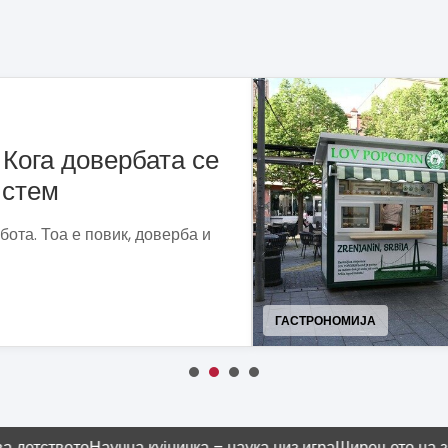
традиција што се
раншиза
ги претвора пуканките во
ост.
МОДА
о
Научна кујничка – наука низ игра
Ширењето на знаењето бе