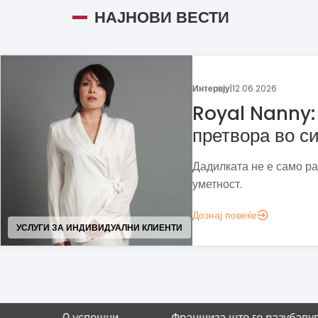
НАЈНОВИ ВЕСТИ
Моја франшиза
|
27.04.2026
LOV Popcorn: 
шири преку ф
Семејна традиција што 
глобална деловна можн
Дознај повеќе
ГАСТРОНОМИЈА
10 успешни
Франшиза што го разубавува детствот