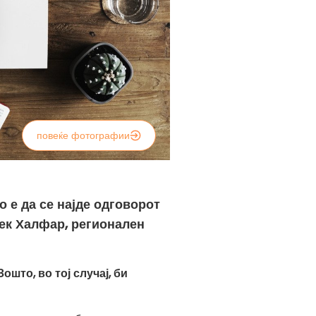
повеќе фотографии
о е да се најде одговорот
рек Халфар, регионален
што, во тој случај, би