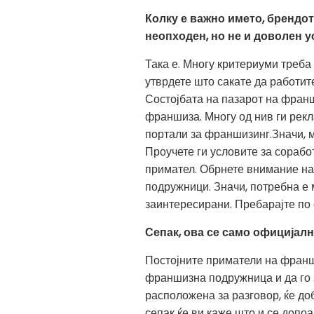
Колку е важно името, брендот
неопходен, но не и доволен у
Така е. Многу критериуми треба
утврдете што сакате да работит
Состојбата на пазарот на франш
франшиза. Многу од нив ги рек
портали за франшизинг.Значи, 
Проучете ги условите за соработ
примател. Обрнете внимание на 
подружници. Значи, потребна е
заинтересирани. Пребарајте по 
Сепак, ова се само официјалн
Постојните приматели на франш
франшизна подружница и да го з
расположена за разговор, ќе до
сепак ќе ви каже што и се допоа