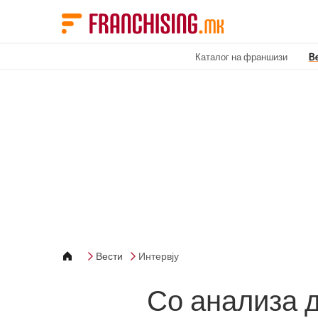
Cookies management panel
Каталог на франшизи
В
Вести
Интервју
Со анализа д