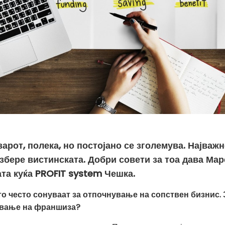
арот, полека, но постојано се зголемува. Најважн
збере вистинската. Добри совети за тоа дава Ма
та куќа PROFIT system Чешка.
о често сонуваат за отпочнување на сопствен бизнис. Зо
ување на франшиза?