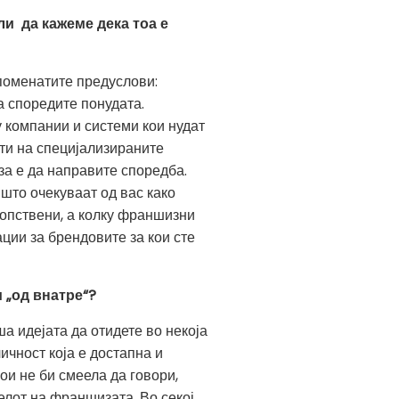
ли да кажеме дека тоа е
споменатите предуслови:
а споредите понудата.
у компании и системи кои нудат
ти на специјализираните
а е да направите споредба.
 што очекуваат од вас како
сопствени, а колку франшизни
ции за брендовите за кои сте
 „од внатре“?
 идејата да отидете во некоја
ичност која е достапна и
ои не би смеела да говори,
телот на франшизата. Во секој