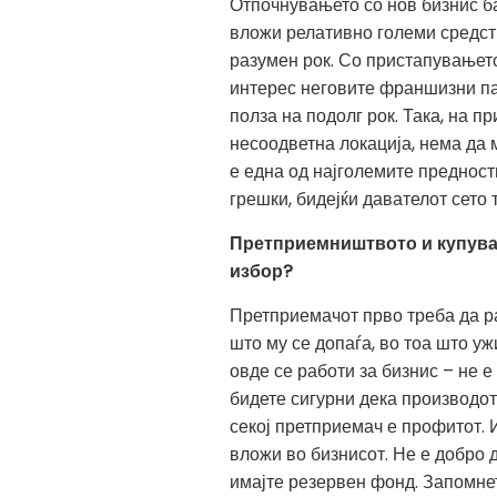
Отпочнувањето со нов бизнис ба
вложи релативно големи средств
разумен рок. Со пристапувањет
интерес неговите франшизни па
полза на подолг рок. Така, на 
несоодветна локација, нема да 
е една од најголемите преднос
грешки, бидејќи давателот сето 
Претприемништвото и купувањ
избор?
Претприемачот прво треба да ра
што му се допаѓа, во тоа што ужи
овде се работи за бизнис – не е
бидете сигурни дека производот 
секој претприемач е профитот. 
вложи во бизнисот. Не е добро д
имајте резервен фонд. Запомнет