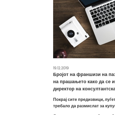
19.12.2019
Бројот на франшизи на паз
на прашањето како да се и
директор на консултантска
Покрај сите предизвици, луѓет
требало да размислат за куп