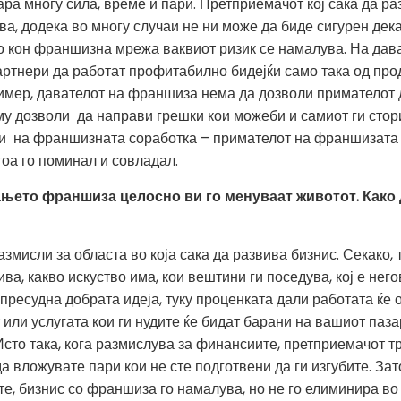
ра многу сила, време и пари. Претприемачот кој сака да ра
а, додека во многу случаи не ни може да биде сигурен дека 
о кон франшизна мрежа ваквиот ризик се намалува. На дав
ртнери да работат профитабилно бидејќи само така од пр
пример, давателот на франшиза нема да дозволи примателот 
му дозволи да направи грешки кои можеби и самиот ги сторил
ти на франшизната соработка – примателот на франшизата 
тоа го поминал и совладал.
ето франшиза целосно ви го менуваат животот. Како 
змисли за областа во која сака да развива бизнис. Секако, 
ва, какво искуство има, кои вештини ги поседува, кој е него
 пресудна добрата идеја, туку проценката дали работата ќе 
или услугата кои ги нудите ќе бидат барани на вашиот пазар
Исто така, кога размислува за финансиите, претприемачот т
а вложувате пари кои не сте подготвени да ги изгубите. Зат
е, бизнис со франшиза го намалува, но не го елиминира во 