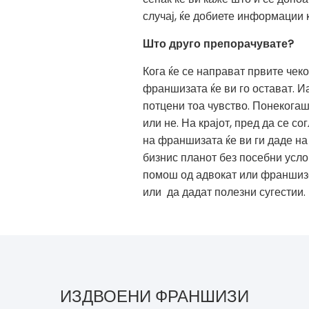
случај, ќе добиете информации 
Што друго препорачувате?
Кога ќе се направат првите чеко
франшизата ќе ви го остават. Иа
потцени тоа чувство. Понекогаш
или не. На крајот, пред да се с
на франшизата ќе ви ги даде на 
бизнис планот без посебни усло
помош од адвокат или франшизе
или да дадат полезни сугестии.
ИЗДВОЕНИ ФРАНШИЗИ