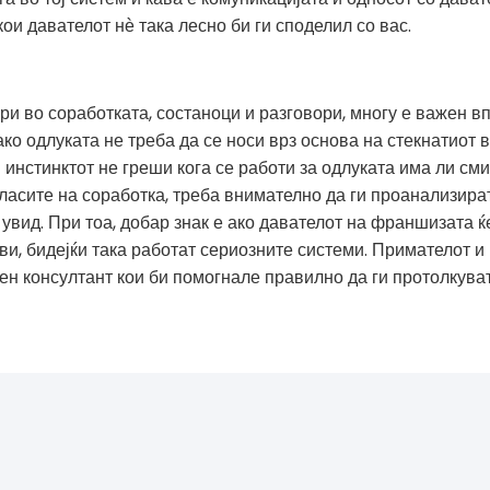
кои давателот н
ѐ
така лесно би ги споделил со вас.
ри во соработката, состаноци и разговори, многу е важен в
ко одлуката не треба да се носи врз основа на стекнатиот в
 инстинктот не греши кога се работи за одлуката има ли сми
огласите на соработка, треба внимателно да ги проанализир
увид. При тоа, добар знак е ако давателот на франшизата ќ
ви, бидејќи така работат сериозните системи. Примателот и 
н консултант кои би помогнале правилно да ги протолкуват