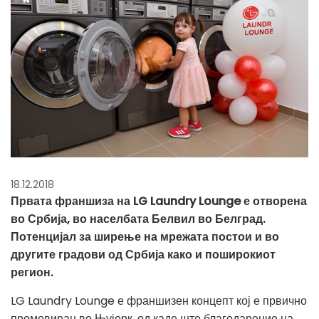
18.12.2018
Првата франшиза на LG Laundry Lounge е отворена
во Србија, во населбата Белвил во Белград.
Потенцијал за ширење на мрежата постои и во
другите градови од Србија како и поширокиот
регион.
LG Laundry Lounge е франшизен концепт кој е првично
промовиран во Њујорк, од каде што благодарение на