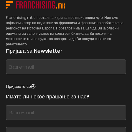
Franchising.mk е портал на идеи за претприемливи луѓе. Ние сме
најголем извор на податоци за франшизи и франшизно работење во
регионот на Источна Европа. Порталот има за цел да Ви ја олесни
одлуката за започнување на сопствен бизнис, да Ви посочи на
можностите кои се нудат на пазарот и да Ви понуди совети во
работењето.
Пријава за Newsletter
If
you
see
this,
Пријавете се
leave
Имате ли некое прашање за нас?
this
form
If
field
you
blank
see
this,