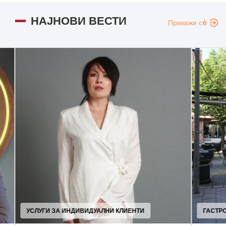
НАЈНОВИ ВЕСТИ
Прикажи сè
ГАСТРОНОМИЈА
МО