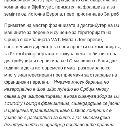
компанијата Bijeli svijet, примател на франшизата за
земјите од Источна Европа, прво пристигна во Загреб.
Примател на мастер франшизата и дистрибутер на LG
машините за перење и сушење за територијата на
Србија е компанијата VAT. Милан Лончаревиќ,
сопственик и директор за нови проекти на компанијата,
за Franchising порталите кажува дека со бизнисот на
дистрибуција и сервисирање LG машини се бави две
години, и дека истовремено имаат разговарано со
многу зиантересирани претприемачи за отварање на
франшизни перални. -
Имавме многу барања, но
неверојатно е тоа што луѓето во Србија многу
сакаат да импровизираат, а кога станува збор за LG
Laundry Lounge франшизата, стандардите се јасни
и прецизни. Франшизата, како бизнис концепт сé
уште не е разбирлива за сите, а јас мислам дека
почитувањето на однапред поставените правила