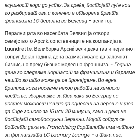
всушност води до успех. За среќа, постојат луѓе кои
го разбираат ова и конечно е отворена првата
франшизна LG перална во Белград
- вели тој.
Пералницата во населбата Белвил ја отвори
семејството Арсиќ, сопствениците на компанијата
Laundrette. Велиборка Арсиќ вели дека таа и нејзиниот
сопруг Дејан година дена размислувале да започнат
бизнис, но преку бизнис модел на франшиза. -
Година
дена го следевме порталот за франшизинг и баравме
нешто во што може да се пронајдеме. Во една
прилика, кога носевме некои работи на хемиско
чистење, зборувавме за тоа како во Белград не
постои можност нешто да однесеш на перење и тоа
да биде готово за 15 или 20 минути, како и дека не
постојат самопослужни перални. Мојот сопруг се
потсети дека на Franchising порталите има читано
за франшизата LG Laundry Lounge - и така ние,