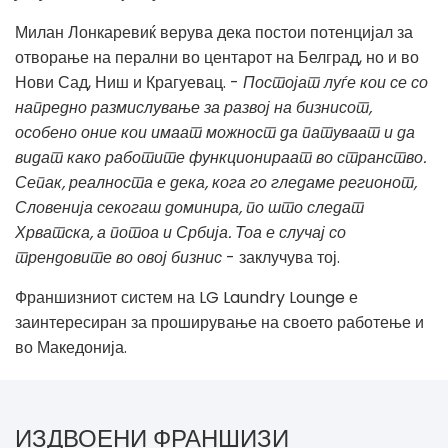
Милан Лонкаревиќ верува дека постои потенцијал за
отворање на перални во центарот на Белград, но и во
Нови Сад, Ниш и Крагуевац. -
Постојат луѓе кои се со
напредно размислување за развој на бизнисот,
особено оние кои имаат можност да патуваат и да
видат како работите функционираат во странство.
Сепак, реалноста е дека, кога го гледаме регионот,
Словенија секогаш доминира, по што следат
Хрватска, а потоа и Србија. Тоа е случај со
трендовите во овој бизнис
- заклучува тој.
Франшизниот систем на LG Laundry Lounge е
заинтересиран за проширување на своето работење и
во Македонија.
ИЗДВОЕНИ ФРАНШИЗИ