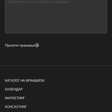
leave
this
form
field
blank
Пратете прашање
КАТАЛОГ НА ФРАНШИЗИ
КАЛЕНДАР
МАРКЕТИНГ
КОНСАЛТИНГ