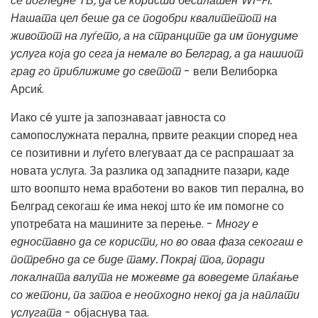
се погледне ТВ, да се користи бесплатен Wi-Fi.
Нашата цел беше да се подобри квалитетот на
животот на луѓето, а на странците да им понудиме
услуга која до сега ја немале во Белград, а да нашиот
град го приближиме до светот
- вели Велиборка
Арсиќ.
Иако сé уште ја запознаваат јавноста со
самопослужната перална, првите реакции според неа
се позитивни и луѓето влегуваат да се распрашаат за
новата услуга. За разлика од западните пазари, каде
што воопшто нема вработени во ваков тип перална, во
Белград секогаш ќе има некој што ќе им помогне со
употребата на машините за перење. -
Многу е
едноставно да се користи, но во оваа фаза секогаш е
потребно да се биде таму. Покрај тоа, поради
локалната валута не можевме да воведеме плаќање
со жетони, па затоа е неопходно некој да ја наплати
услугата
- објаснува таа.