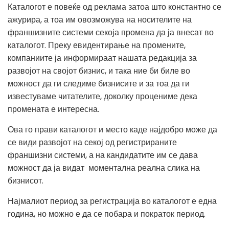
Каталогот е повеќе од реклама затоа што константно се
ажурира, а тоа им овозможува на носителите на
франшизните системи секоја промена да ја внесат во
каталогот. Преку евидентирање на промените,
компаниите ја информираат нашата редакција за
развојот на својот бизнис, и така ние би биле во
можност да ги следиме бизнисите и за тоа да ги
известуваме читателите, доколку процениме дека
промената е интересна.
Ова го прави каталогот и место каде најдобро може да
се види развојот на секој од регистрираните
франшизни системи, а на кандидатите им се дава
можност да ја видат моментална реална слика на
бизнисот.
Најмалиот период за регистрација во каталогот е една
година, но можно е да се побара и пократок период.