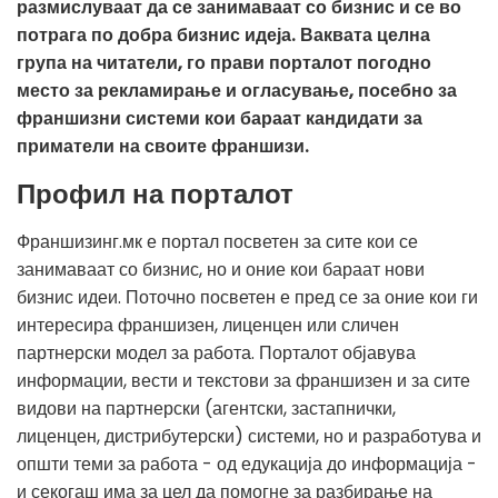
размислуваат да се занимаваат со бизнис и се во
потрага по добра бизнис идеја. Ваквата целна
група на читатели, го прави порталот погодно
место за рекламирање и огласување, посебно за
франшизни системи кои бараат кандидати за
приматели на своите франшизи.
Профил на порталот
Франшизинг.мк е портал посветен за сите кои се
занимаваат со бизнис, но и оние кои бараат нови
бизнис идеи. Поточно посветен е пред се за оние кои ги
интересира франшизен, лиценцен или сличен
партнерски модел за работа. Порталот објавува
информации, вести и текстови за франшизен и за сите
видови на партнерски (агентски, застапнички,
лиценцен, дистрибутерски) системи, но и разработува и
општи теми за работа - од едукација до информација -
и секогаш има за цел да помогне за разбирање на