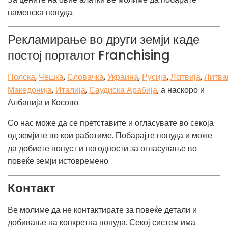
наменска понуда.
Рекламирање во други земји каде
постој порталот Franchising
Полска
,
Чешка
,
Словачка
,
Украина
,
Русија
,
Лaтвија
,
Литва
Македонија
,
Италија
,
Саудиска Арабија
, а наскоро и
Албанија и Косово.
Со нас може да се претставите и огласувате во секоја
од земјите во кои работиме. Побарајте понуда и може
да добиете попуст и погодности за огласување во
повеќе земји истовремено.
Контакт
Ве молиме да не контактирате за повеќе детали и
добивање на конкретна понуда. Секој систем има