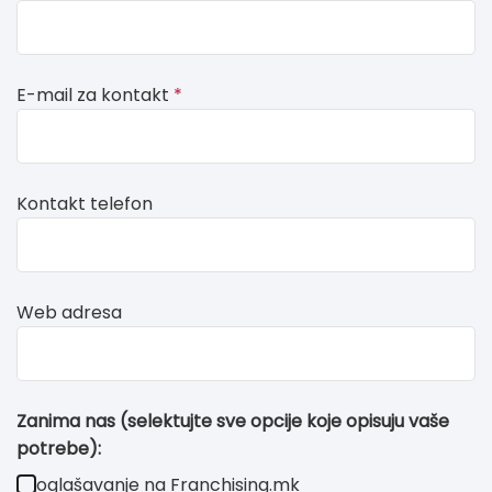
field
blank
E-mail za kontakt
*
Kontakt telefon
Web adresa
Zanima nas (selektujte sve opcije koje opisuju vaše
potrebe):
oglašavanje na Franchising.mk