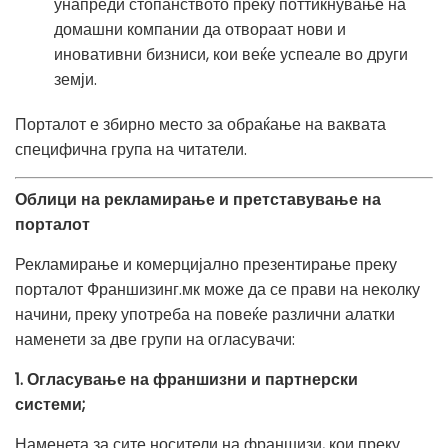
унапреди стопанството преку поттикнување на
домашни компании да отвораат нови и
иновативни бизниси, кои веќе успеале во други
земји.
Порталот е збирно место за обраќање на ваквата
специфична група на читатели.
Облици на рекламирање и претставување на
порталот
Рекламирање и комерцијално презентирање преку
порталот Франшизинг.мк може да се прави на неколку
начини, преку употреба на повеќе различни алатки
наменети за две групи на огласувачи:
1. Огласување на франшизни и партнерски
системи;
Наменета за сите носители на франшизи, кои преку