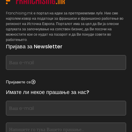
Franchising.mk е портал на идеи за претприемливи луѓе. Ние сме
најголем извор на податоци за франшизи и франшизно работење во
регионот на Источна Европа. Порталот има за цел да Ви ја олесни
одлуката за започнување на сопствен бизнис, да Ви посочи на
можностите кои се нудат на пазарот и да Ви понуди совети во
работењето.
Пријава за Newsletter
If
you
see
this,
Пријавете се
leave
Имате ли некое прашање за нас?
this
form
If
field
you
blank
see
this,