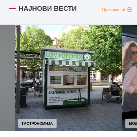
НАЈНОВИ ВЕСТИ
Прикажи сè
ГАСТРОНОМИЈА
МО