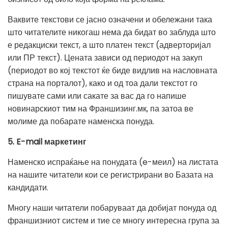
Ваквите текстови се јасно означени и обележани така
што читателите никогаш нема да бидат во заблуда што
е редакциски текст, а што платен текст (адверторијал
или ПР текст). Цената зависи од периодот на закуп
(периодот во кој текстот ќе биде видлив на насловната
страна на порталот), како и од тоа дали текстот го
пишувате сами или сакате за вас да го напише
новинарскиот тим на Франшизинг.мк, па затоа ве
молиме да побарате наменска понуда.
5. E-mail
маркетинг
Наменско испраќање на понудата (e-меил) на листата
на нашите читатели кои се регистрирани во Базата на
кандидати.
Многу наши читатели побаруваат да добијат понуда од
франшизниот систем и тие се многу интересна група за