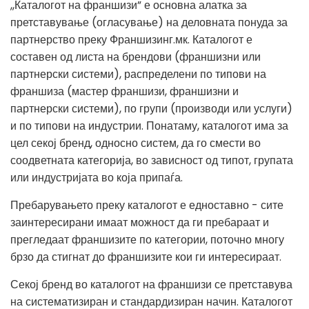
,,Каталогот на франшизи” е основна алатка за
претставување (огласување) на деловната понуда за
партнерство преку Франшизинг.мк. Каталогот е
составен од листа на брендови (франшизни или
партнерски системи), распределени по типови на
франшиза (мастер франшизи, франшизни и
партнерски системи), по групи (производи или услуги)
и по типови на индустрии. Понатаму, каталогот има за
цел секој бренд, односно систем, да го смести во
соодветната категорија, во зависност од типот, групата
или индустријата во која припаѓа.
Пребарувањето преку каталогот е едноставно - сите
заинтересирани имаат можност да ги пребараат и
прегледаат франшизите по категории, поточно многу
брзо да стигнат до франшизите кои ги интересираат.
Секој бренд во каталогот на франшизи се претставува
на систематизиран и стандардизиран начин. Каталогот