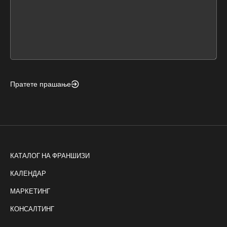
leave
this
form
field
blank
Пратете прашање
КАТАЛОГ НА ФРАНШИЗИ
КАЛЕНДАР
МАРКЕТИНГ
КОНСАЛТИНГ