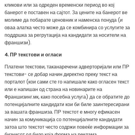
кликови или за одреден временски период во кој
банерот е поставен на сајтот. За цените на банерот ве
молиме да побарате ценовник и наменска понуда (и
оваа алатка често може да се комбинира со услугите за
поддршка за регрутација на кандидати за носители на
франшизи).
4. ПР текстови и огласи
Платени текстови, таканаречени адверторијали или ПР
текстови- се добар начин директно преку текст на
порталот (кои сами сте го напишале како огласен текст
или е напишан од страна на новинарите на
Франшизинг.мк, како посебна услуга) да се обратите до
потенцијалните кандидати кои би биле заинтересирани
за вашата франшиза. ПР текстот е многу ефикасен
начин за комуникација со потенцијалните кандидати
затоа што текстот често содржи повеќе информации за
бизнисот од било која форма на реклама.