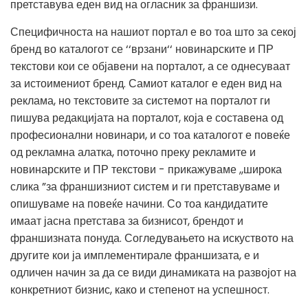
претставува еден вид на огласник за франшизи.
Специфичноста на нашиот портал е во тоа што за секој
бренд во каталогот се ‘‘врзани‘‘ новинарските и ПР
текстови кои се објавени на порталот, а се однесуваат
за истоимениот бренд. Самиот каталог е еден вид на
реклама, но текстовите за системот на порталот ги
пишува редакцијата на порталот, која е составена од
професионални новинари, и со тоа каталогот е повеќе
од рекламна алатка, поточно преку рекламите и
новинарските и ПР текстови - прикажуваме ,,широка
слика ”за франшизниот систем и ги претставуваме и
опишуваме на повеќе начини. Со тоа кандидатите
имаат јасна претстава за бизнисот, брендот и
франшизната понуда. Согледувањето на искуството на
другите кои ја имплементирале франшизата, е и
одличен начин за да се види динамиката на развојот на
конкретниот бизнис, како и степенот на успешност.