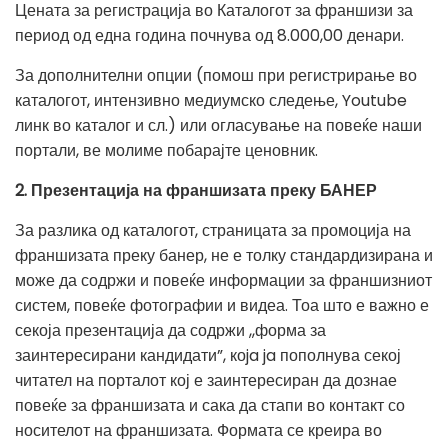
Цената за регистрација во Каталогот за франшизи за
период од една година почнува од 8.000,00 денари.
За дополнителни опции (помош при регистрирање во
каталогот, интензивно медиумско следење, Youtube
линк во каталог и сл.) или огласување на повеќе наши
портали, ве молиме побарајте ценовник.
2. Презентација на франшизата преку БАНЕР
За разлика од каталогот, страницата за промоција на
франшизата преку банер, не е толку стандардизирана и
може да содржи и повеќе информации за франшизниот
систем, повеќе фотографии и видеа. Тоа што е важно е
секоја презентација да содржи ,,форма за
заинтересирани кандидати”, коja ja пополнува секој
читател на порталот кој е заинтересиран да дознае
повеќе за франшизата и сака да стапи во контакт со
носителот на франшизата. Формата се креира во