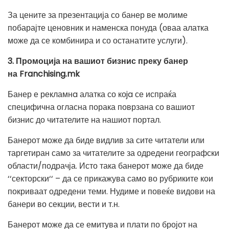
За цените за презентација со банер ве молиме
побарајте ценовник и наменска понуда (оваа алатка
може да се комбинира и со останатите услуги).
3. Промоција на вашиот бизнис преку банер
на Franchising.mk
Банер е рекламнa алатка со коja се испраќа
специфична огласна порака поврзана со вашиот
бизнис до читателите на нашиот портал.
Банерот може да биде видлив за сите читатели или
таргетиран само за читателите за одредени географски
области/подрачја. Исто така банерот може да биде
‘‘секторски‘‘ – да се прикажува само во рубриките кои
покриваат одредени теми. Нудиме и повеќе видови на
банери во секции, вести и т.н.
Банерот може да се емитува и плати по бројот на