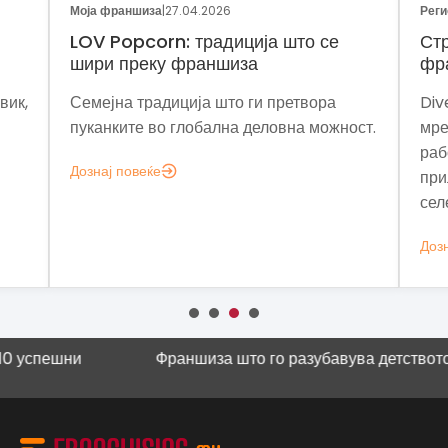
Моја франшиза
|
27.04.2026
Реги
LOV Popcorn: традиција што се
Стр
шири преку франшиза
фр
вик,
Семејна традиција што ги претвора
Div
пуканките во глобална деловна можност.
мре
раб
Дознај повеќе
при
сел
Дозн
ни
Франшиза што го разубавува детството
Научна к