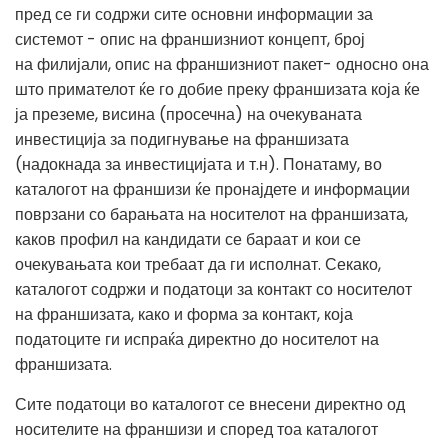
пред се ги содржи сите основни информации за
системот - опис на франшизниот концепт, број
на филијали, опис на франшизниот пакет- односно она
што примателот ќе го добие преку франшизата која ќе
ја преземе, висина (просечна) на очекуваната
инвестиција за подигнување на франшизата
(надокнада за инвестицијата и т.н). Понатаму, во
каталогот на франшизи ќе пронајдете и информации
поврзани со барањата на носителот на франшизата,
каков профил на кандидати се бараат и кои се
очекувањата кои требаат да ги исполнат. Секако,
каталогот содржи и податоци за контакт со носителот
на франшизата, како и форма за контакт, која
податоците ги испраќа директно до носителот на
франшизата.
Сите податоци во каталогот се внесени директно од
носителите на франшизи и според тоа каталогот