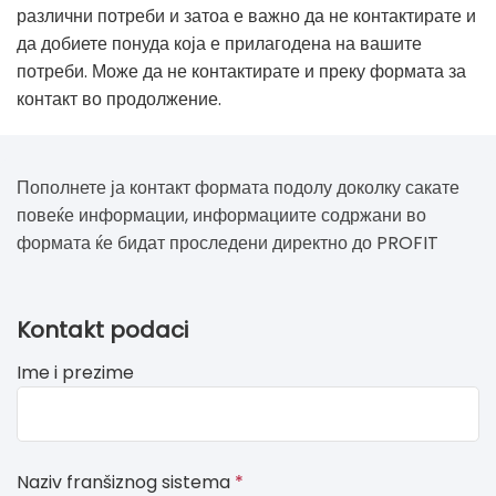
различни потреби и затоа е важно да не контактирате и
да добиете понуда која е прилагодена на вашите
потреби. Може да не контактирате и преку формата за
контакт во продолжение.
Пополнете ја контакт формата подолу доколку сакате
повеќе информации, информациите содржани во
формата ќе бидат проследени директно до PROFIT
If
Kontakt podaci
you
Ime i prezime
see
this,
leave
this
Naziv franšiznog sistema
*
form