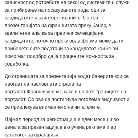
зависност од потребите на секој од системите и служи
за прибирање на посакуваните податоци за
кандидатите и заинтересираните. Со тоа
презентацијата на франшизата преку банер, е
квалитетна алатка за првична селекција на
кандидатите, поточно преку оваа форма може да ги
приберете сите податоци за кандидатот кои ќе ви
помогнат подобро да ја процените можноста за
соработка.
До страницата за презентација водат банерите кои се
наоѓаат на насловната страна на
порталот
Франшизинг.мк
, како и на потстраниците на
порталот. Со ова се постигнува поголема видливост и
се привлекува вниманието на читателите.
Најмал период за регистрација е еден месец и во
цената за презентација е вклучена реклама и во
каталогот за франшизи.