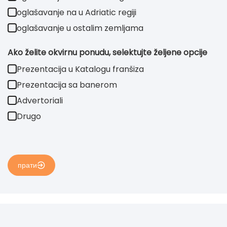
oglašavanje na u Adriatic regiji
oglašavanje u ostalim zemljama
Ako želite okvirnu ponudu, selektujte željene opcije
Prezentacija u Katalogu franšiza
Prezentacija sa banerom
Advertoriali
Drugo
прати