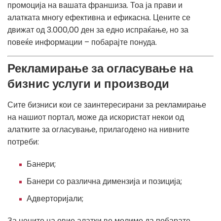
промоција на вашата франшиза. Тоа ја прави и
алатката многу ефективна и ефикасна. Цените се
движат од 3.000,00 ден за едно испраќање, но за
повеќе информации – побарајте понуда.
Рекламирање за огласување на
бизнис услуги и производи
Сите бизниси кои се заинтересирани за рекламирање
на нашиот портал, може да искористат некои од
алатките за огласување, прилагодено на нивните
потреби:
Банери;
Банери со различна димензија и позиција;
Адверторијали;
За цените на овие алатки ве молиме да побарате