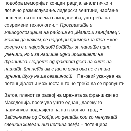
подобра меморија и концентрација, аналитичко и
логично размислување, лидерски вештини, наоѓање
решенија и поголема самодоверба, употреба на
современи технологии. -
Програмите и
методологијата на работа во „Малиот генијалец“,
можам да кажам, се најдобри примери за тоа - кое
воедно е и најдобриот поттик за нашите идни
ученици, но и за нашите идни приматели на
франшиза. Појдете од фактот дека на сите на
нашата планета им е јасно дека ова не е наша
иднина, туку наша сегашност
- Пековиќ укажува на
потенцијалот и можноста што не треба да се пропушти.
Затоа, планот за развој на мрежата за франшизи во
Македонија, посочува уште еднаш, далеку го
надминува подрачјето на на главниот град. -
Започнавме од Скопје, но децата кои го менуваат
светот живеат низ целата земја
- потенцира