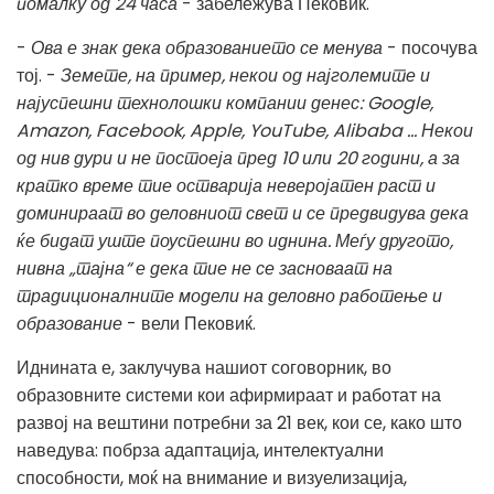
помалку од 24 часа
- забележува Пековиќ.
-
Ова е знак дека образованието се менува
- посочува
тој. -
Земете, на пример, некои од најголемите и
најуспешни технолошки компании денес: Google,
Amazon, Facebook, Apple, YouTube, Alibaba ... Некои
од нив дури и не постоеја пред 10 или 20 години, а за
кратко време тие остварија неверојатен раст и
доминираат во деловниот свет и се предвидува дека
ќе бидат уште поуспешни во иднина. Меѓу другото,
нивна „тајна“ е дека тие не се засноваат на
традиционалните модели на деловно работење и
образование
- вели Пековиќ.
Иднината е, заклучува нашиот соговорник, во
образовните системи кои афирмираат и работат на
развој на вештини потребни за 21 век, кои се, како што
наведува: побрза адаптација, интелектуални
способности, моќ на внимание и визуелизација,