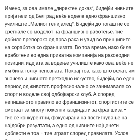
Имено, за ова имале „директен доказ“, бидејќи нивните
пријатели од Белград веќе воделе едно франшизно
училиште „Малиот генијалец“. Бидејќи до тогаш не се
сретнале со моделот на франшизно работење, тие
добиле препорака од прва рака и увид во принципите
на соработка со франшизата. Во тоа време, иако биле
вработени во една приватна компанија на раководни
позиции, идејата за водење училиште како ова, веќе не
им била толку непозната. Покрај тоа, како што велат, им
значело и нивното претходно искуство, бидејќи, во еден
период од животот, професионално се занимавале со
спорт и воделе свој одбојкарски клуб. А според
непишаното правило во франшизингот, спортистите се
сметаат за многу пожелни кандидати за франшиза -
тие се конкурентни, фокусирани на постигнување на
најдобри резултати, а една од нивните најценети
доблести е тоа - тие играат според правилата. Услов