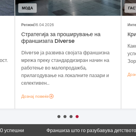
МОДА
ГАС
Регион
|
16.04.2026
Инте
Стратегија за проширување на
Кри
франшизата Diverse
Как
Diverse ја развива својата франшизна
усп
ост.
мрежа преку стандардизиран начин на
Зор
работење во малопродажба,
Дозн
прилагодување на локалните пазари и
селективен...
Дознај повеќе
и
Франшиза што го разубавува детството
Научна ку