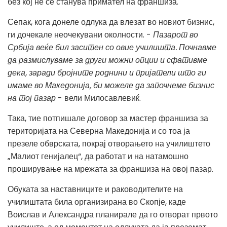
без кој не се станува примател на франшиза.
Сепак, кога донеле одлука да влезат во новиот бизнис,
ги дочекале неочекувани околности. -
Пазарот во
Србија веќе бил заситен со овие училишта. Почнавме
да размислуваме за други можни опции и сфативме
дека, заради бројните роднини и пријатели што ги
имаме во Македонија, би можеле да започнеме бизнис
на тој пазар
- вели Милосавлевиќ.
Така, тие потпишале договор за мастер франшиза за
територијата на Северна Македонија и со тоа ја
презеле обврската, покрај отворањето на училиштето
„Малиот генијалец“, да работат и на натамошно
проширување на мрежата за франшиза на овој пазар.
Обуката за наставниците и раководителите на
училиштата била организирана во Скопје, каде
Воислав и Александра планирале да го отворат првото