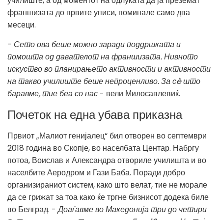
училиште, а од моментот на одлуката да ја преземат
франшизата до првите уписи, поминале само два
месеци.
-
Сето ова беше можно заради поддршката и
помошта од давателот на франшизата. Нивното
искуство во планирањето активности и активности
на такво училиште беше непроценливо. За сè што
баравме, тие беа со нас
- вели Милосавлевиќ.
Почеток на една убава приказна
Првиот „Малиот генијалец“ бил отворен во септември
2018 година во Скопје, во населбата Центар. Набргу
потоа, Воислав и Александра отвориле училишта и во
населбите Аеродром и Гази Баба. Поради добро
организираниот систем, како што велат, тие не морале
да се грижат за тоа како ќе тргне бизнисот додека биле
во Белград. -
Доаѓавме во Македонија три до четири