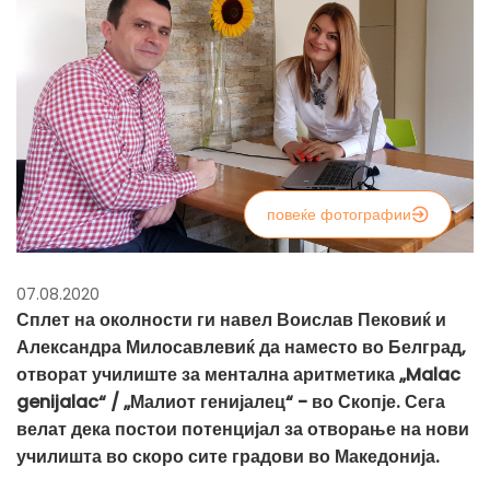
повеќе фотографии
07.08.2020
Сплет на околности ги навел Воислав Пековиќ и
Александра Милосавлевиќ да наместо во Белград,
отворат училиште за ментална аритметика „Malac
genijalac“ / „Малиот генијалец“ - во Скопје. Сега
велат дека постои потенцијал за отворање на нови
училишта во скоро сите градови во Македонија.