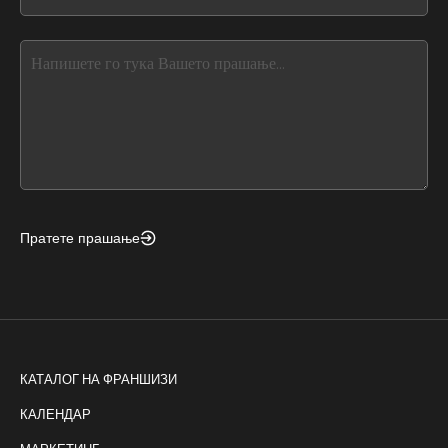
you
blank
see
this,
leave
this
form
field
blank
Пратете прашање
КАТАЛОГ НА ФРАНШИЗИ
КАЛЕНДАР