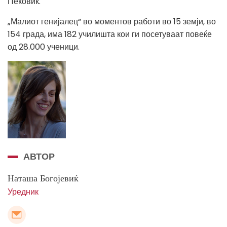
Пековиќ.
„Малиот генијалец“ во моментов работи во 15 земји, во
154 града, има 182 училишта кои ги посетуваат повеќе
од 28.000 ученици.
АВТОР
Наташа Богојевиќ
Уредник