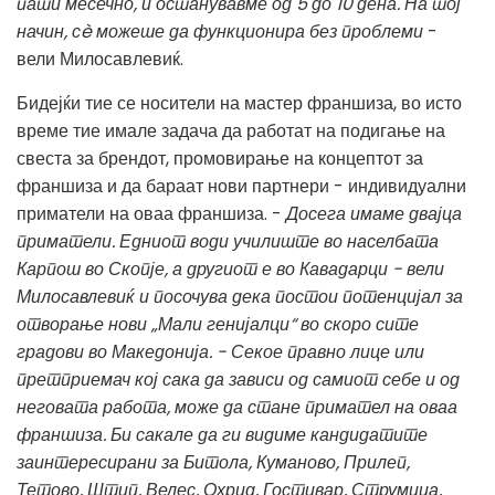
пати месечно, и останувавме од 5 до 10 дена. На тој
начин, сè можеше да функционира без проблеми
-
вели Милосавлевиќ.
Бидејќи тие се носители на мастер франшиза, во исто
време тие имале задача да работат на подигање на
свеста за брендот, промовирање на концептот за
франшиза и да бараат нови партнери - индивидуални
приматели на оваа франшиза. -
Досега имаме двајца
приматели. Едниот води училиште во населбата
Карпош во Скопје, а другиот е во Кавадарци - вели
Милосавлевиќ и посочува дека постои потенцијал за
отворање нови „Мали генијалци“ во скоро сите
градови во Македонија. - Секое правно лице или
претприемач кој сака да зависи од самиот себе и од
неговата работа, може да стане примател на оваа
франшиза. Би сакале да ги видиме кандидатите
заинтересирани за Битола, Куманово, Прилеп,
Тетово, Штип, Велес, Охрид, Гостивар, Струмица,