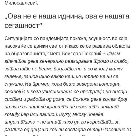
Милосавлевиќ.
„Ова не е наша иднина, ова е нашата
сегашност“
Ситуацијата со пандемијата покажа, всушност, во која
насока ќе се движи светот и како ќе се развива областа
на образованието, смета Воислав Пековиќ. -
Имам
впечаток дека генерално реагиравме тромо и слабо,
затоа што не бевме подготвени, и со многу малку
знаење, затоа што вакво нешто порано не ни се
случило. На пример, кога беше воведена вонредна
состојба и кога училиштата се префрлија на онлајн
систем и работа од дома, се покажа дека голем број
на луѓе во нашиве краишта не само што немаат
компјутер или лаптоп, туку, многу повеќе
индикативно - не знаат како да ги користат… за
разлика од децата кои ги совладаа онлајн часовите за