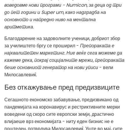
воведовме нови програми - Numicon, за деца од три
до пет години и Super um, како надградба на
основното и напредно ниво на ментална
аритметика
.
Благодарение на задоволните ученици, добриот збор
за училиштето бргу се проширил -
Препораката е
најквалитетен маркетинг. Ние веќе сега можеме да
кажеме дека, покрај социјалните мрежи, препораката
беше основниот генератор на нови уписи
- вели
Милосавлевиќ.
Без откажување пред предизвиците
Сегашното економско забавување, предизвикано од
пандемијата на коронавирус и рестриктивните мерки
воведени од скоро сите европски земји, драстично
влијаеше врз економијата - ниту еден бизнис не е
поштеден, потврдува Милосавлевиќ. Уште во мај, сите