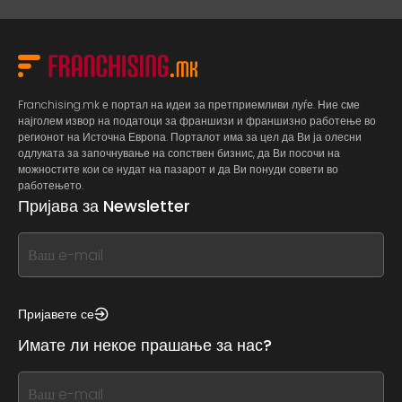
Franchising.mk е портал на идеи за претприемливи луѓе. Ние сме
најголем извор на податоци за франшизи и франшизно работење во
регионот на Источна Европа. Порталот има за цел да Ви ја олесни
одлуката за започнување на сопствен бизнис, да Ви посочи на
можностите кои се нудат на пазарот и да Ви понуди совети во
работењето.
Пријава за Newsletter
If
you
see
this,
Пријавете се
leave
Имате ли некое прашање за нас?
this
form
If
field