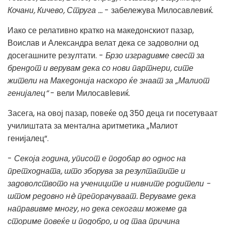
Кочани, Кичево, Струга ...
- забележува Милосавлевиќ.
Иако се релативно кратко на македонскиот пазар,
Воислав и Александра велат дека се задоволни од
досегашните резултати. -
Брзо изградивме свест за
брендот и верувам дека со нови партнери, сите
жители на Македонија наскоро ќе знаат за „Малиот
генијалец“
- вели Милосавlевиќ.
Засега, на овој пазар, повеќе од 350 деца ги посетуваат
училиштата за ментална аритметика „Малиот
генијалец“.
-
Секоја година, уписот е подобар во однос на
претходната, што зборува за резултатите и
задоволството на учениците и нивните родители -
штом редовно нè препорачуваат. Веруваме дека
направивме многу, но дека секогаш можеме да
сториме повеќе и подобро, и од таа причина