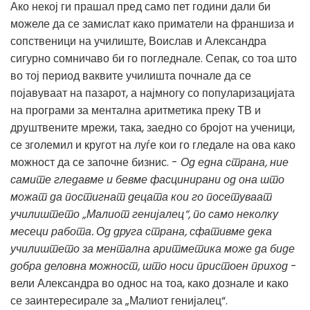
Ако некој ги прашал пред само пет години дали би
можеле да се замислат како приматели на франшиза и
сопственици на училиште, Воислав и Александра
сигурно сомничаво би го погледнале. Сепак, со тоа што
во тој период ваквите училишта почнале да се
појавуваат на пазарот, а најмногу со популаризацијата
на програми за ментална аритметика преку ТВ и
друштвените мрежи, така, заедно со бројот на ученици,
се зголемил и кругот на луѓе кои го гледале на ова како
можност да се започне бизнис. -
Од една страна, ние
самите гледавме и бевме фасцинирани од она што
можат да постигнат децата кои го посетуваат
училиштето „Малиот генијалец“, по само неколку
месеци работа. Од друга страна, сфативме дека
училиштето за ментална аритметика може да биде
добра деловна можност, што носи пристоен приход
-
вели Александра во однос на тоа, како дознале и како
се заинтересирале за „Малиот генијалец“.