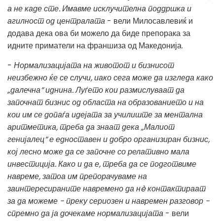
а не каде сте. Имавме исклучителна поддршка и
агилност од централата
- вели Милосавлевиќ и
додава дека ова би можело да биде препорака за
идните приматели на франшиза од Македонија.
-
Нормализацијата на животот и бизнисот
неизбежно ќе се случи, иако сега може да изгледа како
„далечна“ иднина. Луѓето кои размислуваат да
започнат бизнис од областа на образованието и на
кои им се допаѓа идејата за училиште за ментална
аритметика, треба да знаат дека „Малиот
генијалец“ е едноставен и добро организиран бизнис,
кој лесно може да се започне со релативно мала
инвестиција.
Како и да е, треба да се подготвиме
навреме, затоа им препорачуваме на
заинтересираните навремено да нè контактираат
за да можеме - преку сериозен и навремен разговор -
спремно да ја дочекаме нормализацијата
- вели