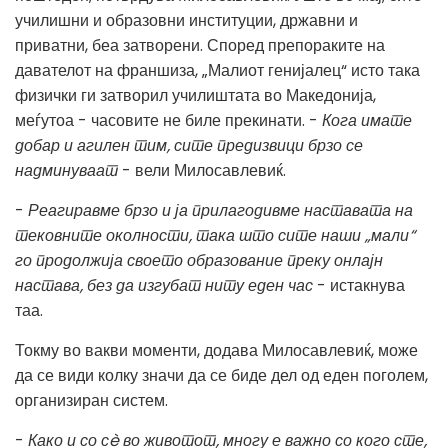
училишни и образовни институции, државни и
приватни, беа затворени. Според препораките на
давателот на франшиза, „Малиот генијалец“ исто така
физички ги затворил училиштата во Македонија,
меѓутоа - часовите не биле прекинати. -
Кога имате
добар и агилен тим, сите предизвици брзо се
надминуваат
- вели Милосавлевиќ.
-
Реагиравме брзо и ја прилагодивме наставата на
тековните околности, така што сите наши „мали“
го продолжија своето образование преку онлајн
настава, без да изгубат ниту еден час
- истакнува
таа.
Токму во вакви моменти, додава Милосавлевиќ, може
да се види колку значи да се биде дел од еден поголем,
организиран систем.
-
Како и со сè во животот, многу е важно со кого сте,