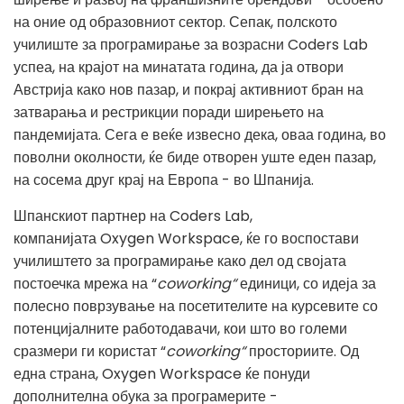
на оние од образовниот сектор
. Сепак, полското
училиште за програмирање за возрасни Coders Lab
успеа, на крајот на минатата година, да ја отвори
Австрија како нов пазар, и покрај активниот бран на
затварања и рестрикции поради ширењето на
пандемијата. Сега е веќе извесно дека, оваа година, во
поволни околности, ќе биде отворен уште еден пазар,
на сосема друг крај на Европа - во Шпанија
.
Шпанскиот партнер на Coders Lab,
компанијата
Oxygen Workspace, ќе го воспостави
училиштето за програмирање како дел од својата
постоечка мрежа на “
coworking“
единици, со идеја за
полесно поврзување на посетителите на курсевите со
потенцијалните работодавачи, кои што во големи
сразмери ги користат “
coworking“
просториите. Од
една страна, Oxygen Workspace ќе понуди
дополнителна обука за програмерите -