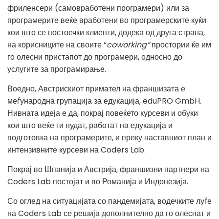
фриленсери (самовработени програмери) или за
програмерите веќе вработени во програмерските куќи
кои што се постоечки клиенти, додека од друга страна,
на корисниците на своите “
coworking“
простории ќе им
го олесни пристапот до програмери, односно до
услугите за програмирање
.
Воедно, Австрискиот примател на франшизата е
меѓународна групација за едукација, eduPRO GmbH.
Нивната идеја е да, покрај повеќето курсеви и обуки
кои што веќе ги нудат, работат на едукација и
подготовка на програмерите, и преку наставниот план и
интензивните курсеви на Coders Lab.
Покрај во Шпанија и Австрија, франшизни партнери на
Coders Lab постојат и во Романија и Индонезија
.
Со оглед на ситуацијата со пандемијата, водечките луѓе
на Coders Lab се решија дополнително да го олеснат и