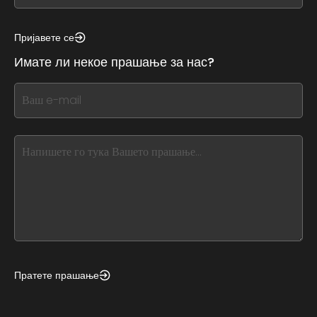
see
this,
Пријавете се
leave
Имате ли некое прашање за нас?
this
form
If
field
you
blank
see
this,
leave
this
form
field
blank
Пратете прашање