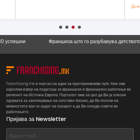
Дозн
пешни
Франшиза што го разубавува детството
Науч
Franchising.mk е портал на идеи за претприемливи луѓе. Ние сме
најголем извор на податоци за франшизи и франшизно работење во
регионот на Источна Европа. Порталот има за цел да Ви ја олесни
одлуката за започнување на сопствен бизнис, да Ви посочи на
можностите кои се нудат на пазарот и да Ви понуди совети во
работењето.
Пријава за Newsletter
If
you