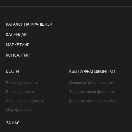
КАТАЛОГ НА ФРАНШИЗИ
КАЛЕНДАР
МАРКЕТИНГ
КОНСАЛТИНГ
ВЕСТИ
АБВ НА ФРАНШИЗИНГОТ
Вести од регионот
Основи на франшизингот
Вести од светот
За даватели на франшиза
Интервју на неделата
За приматели на франшиза
Моја франшиза
ЗА НАС