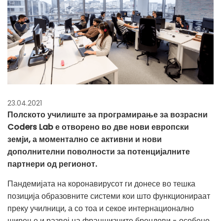
23.04.2021
Полското училиште за програмирање за возрасни
Coders Lab е отворено во две нови европски
земји, а моментално се активни и нови
дополнителни поволности за потенцијалните
партнери од регионот.
Пандемијата на коронавирусот ги донесе во тешка
позиција образовните системи кои што функционираат
преку училници, а со тоа и секое интернационално
ширење и развој на франшизните брендови - особено