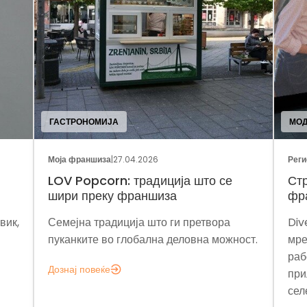
ГАСТРОНОМИЈА
МО
Моја франшиза
|
27.04.2026
Реги
LOV Popcorn: традиција што се
Стр
шири преку франшиза
фр
вик,
Семејна традиција што ги претвора
Div
пуканките во глобална деловна можност.
мре
раб
Дознај повеќе
при
сел