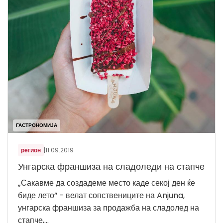
ГАСТРОНОМИЈА
регион
|
11.09.2019
Унгарска франшиза на сладоледи на стапче
„Сакавме да создадеме место каде секој ден ќе
биде лето“ - велат сопствениците на Anjuna,
унгарска франшиза за продажба на сладолед на
стапче,...