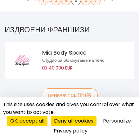
...
1
3
4
5
6
7
ИЗДВОЕНИ ФРАНШИЗИ
Mia Body Space
Студио за обликување на тело
40.000 EUR
ПРИКАЖИ СÈ (14)
This site uses cookies and gives you control over what
ФРАНШИЗИ (13)
you want to activate
OK, accept all
Deny all cookies
Personalize
ПАРТНЕРСКИ СИСТЕМИ (0)
Privacy policy
МАСТЕР ФРАНШИЗИ (1)