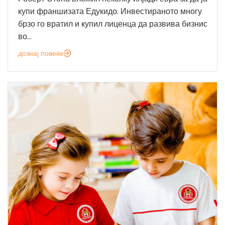
купи франшизата Едукидо. Инвестираното многу
брзо го вратил и купил лиценца да развива бизнис
во...
дознај повеќе