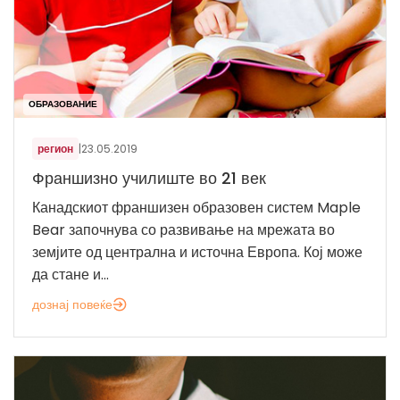
ОБРАЗОВАНИЕ
регион
|
23.05.2019
Франшизно училиште во 21 век
Канадскиот франшизен образовен систем Maple
Bear започнува со развивање на мрежата во
земјите од централна и источна Европа. Кој може
да стане и...
дознај повеќе