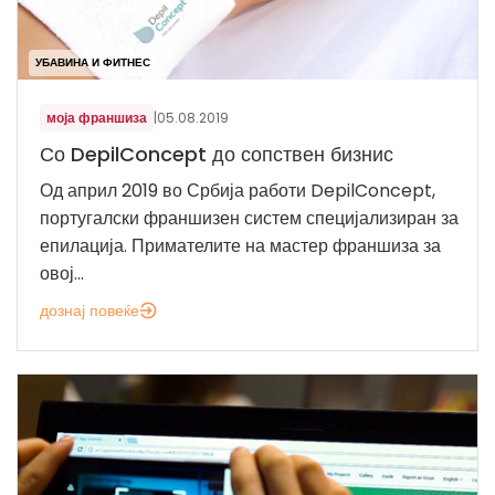
УБАВИНА И ФИТНЕС
моја франшиза
|
05.08.2019
Со DepilConcept до сопствен бизнис
Од април 2019 во Србија работи DepilConcept,
португалски франшизен систем специјализиран за
епилација. Примателите на мастер франшиза за
овој...
дознај повеќе