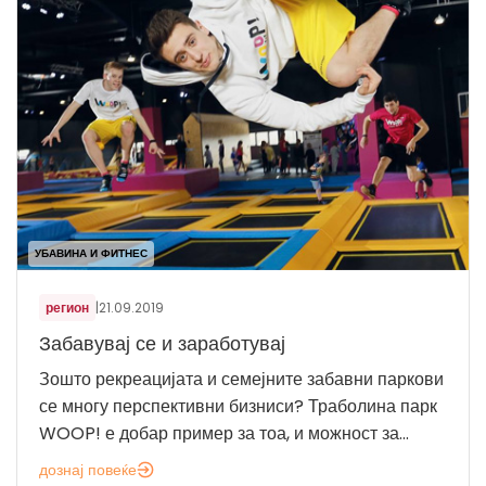
УБАВИНА И ФИТНЕС
регион
|
21.09.2019
Забавувај се и заработувај
Зошто рекреацијата и семејните забавни паркови
се многу перспективни бизниси? Траболина парк
WOOP! е добар пример за тоа, и можност за...
дознај повеќе