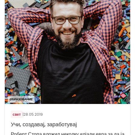
ОБРАЗОВАНИЕ
свет
|
28.05.2019
Учи, создавај, заработувај
Роберт Стопа вложил неколку илјади евра за да ја