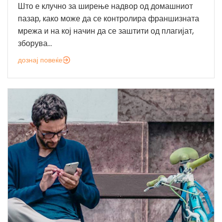
Што е клучно за ширење надвор од домашниот
пазар, како може да се контролира франшизната
мрежа и на кој начин да се заштити од плагијат,
зборува...
дознај повеќе