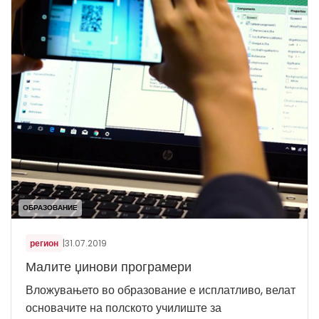
ОБРАЗОВАНИЕ
регион
|
31.07.2019
Малите џинови програмери
Вложувањето во образование е исплатливо, велат
основачите на полското училиште за