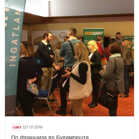
свет
|
27.01.2019
По франшиза во Будимпешта