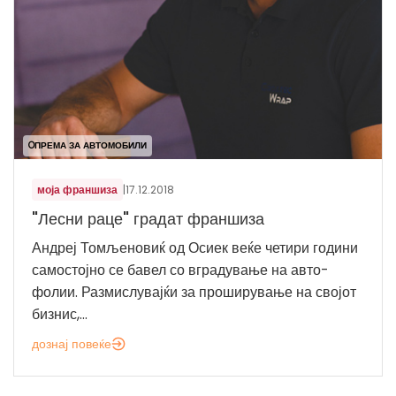
OПРЕМА ЗА АВТОМОБИЛИ
моја франшиза
|
17.12.2018
"Лесни раце" градат франшиза
Андреј Томљеновиќ од Осиек веќе четири години
самостојно се бавел со вградување на авто-
фолии. Размислувајќи за проширување на својот
бизнис,...
дознај повеќе