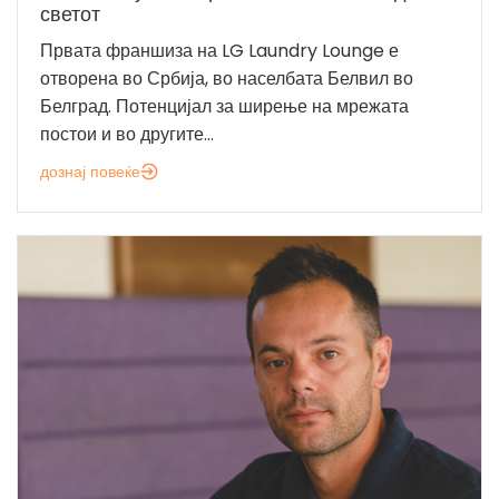
светот
Првата франшиза на LG Laundry Lounge е
отворена во Србија, во населбата Белвил во
Белград. Потенцијал за ширење на мрежата
постои и во другите...
дознај повеќе