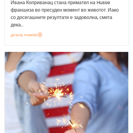
Ивана Коприванац стана примател на Husse
франшиза во пресуден момент во животот. Иако
со досегашните резултати е задоволна, смета
дека...
дознај повеќе