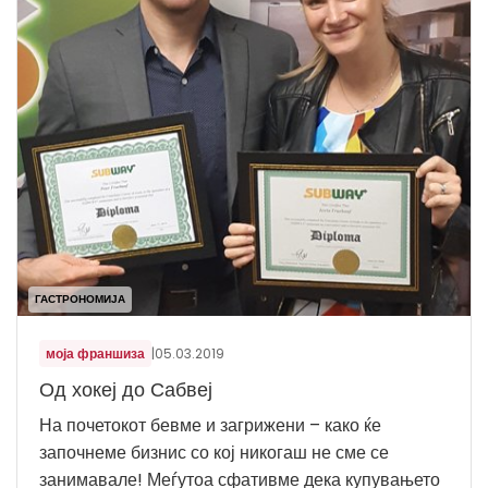
ГАСТРОНОМИЈА
моја франшиза
|
05.03.2019
Од хокеј до Сабвеј
На почетокот бевме и загрижени – како ќе
започнеме бизнис со кој никогаш не сме се
занимавале! Меѓутоа сфативме дека купувањето