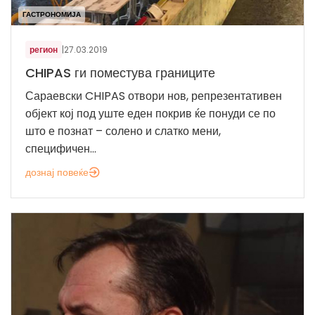
ГАСТРОНОМИЈА
регион
|
27.03.2019
CHIPAS ги поместува границите
Сараевски CHIPAS отвори нов, репрезентативен
објект кој под уште еден покрив ќе понуди се по
што е познат – солено и слатко мени,
специфичен...
дознај повеќе