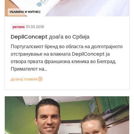
УБАВИНА И ФИТНЕС
регион
|
11.03.2019
DepilConcept доаѓа во Србија
Португалскиот бренд во областа на долготрајното
отстранување на влакната DepilConcept ја
отвора првата франшизна клиника во Белград.
Примателот на...
дознај повеќе