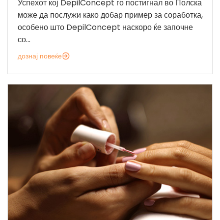
Успехот кој DepilConcept го постигнал во Полска
може да послужи како добар пример за соработка,
особено што DepilConcept наскоро ќе започне
со...
дознај повеќе