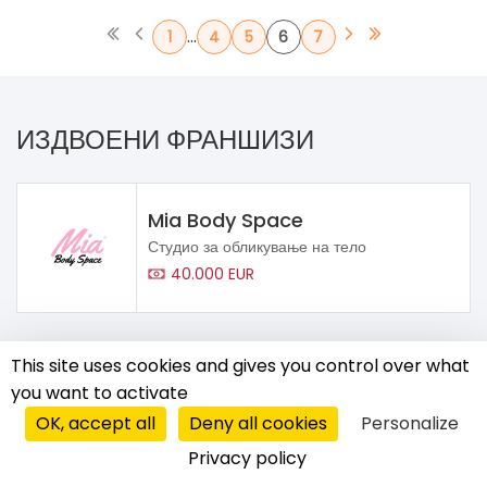
...
1
4
5
6
7
ИЗДВОЕНИ ФРАНШИЗИ
Mia Body Space
Студио за обликување на тело
40.000 EUR
This site uses cookies and gives you control over what
ПРИКАЖИ СÈ (14)
you want to activate
ФРАНШИЗИ (13)
OK, accept all
Deny all cookies
Personalize
Privacy policy
ПАРТНЕРСКИ СИСТЕМИ (0)