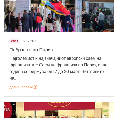
свет
|
06.02.2019
Побрзајте во Париз
Најголемиот и најзначајниот европски саем на
франшизата – Саем на франшиза во Париз, оваа
година се одржува од 17 до 20 март. Читателите
на...
дознај повеќе