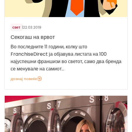
свет
|
22.03.2019
Секогаш на врвот
Во последните 11 години, колку што
FranchiseDirect ја објавува листата на 100
најуспешни франшизи во светот, само два бренда
се менувале на самиот...
дознај повеќе