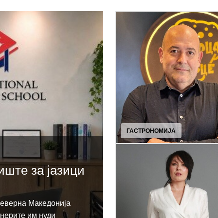
ГАСТРОНОМИЈА
иште за јазици
Северна Македонија
тнерите им нуди