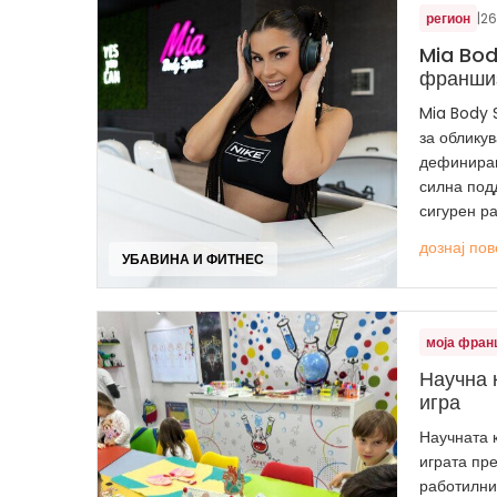
регион
|
26
Mia Bod
франши
Mia Body 
за обликув
дефиниран
силна под
сигурен рас
дознај пов
УБАВИНА И ФИТНЕС
моја фран
Научна 
игра
Научната к
играта пр
работилни