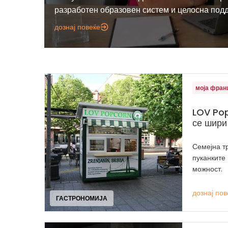
разработен образовен систем и целосна под
дознај повеќе
моја фран
LOV Pop
се шири
Семејна т
пуканките
можност.
дознај пов
ГАСТРОНОМИЈА