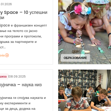
.01.2026
y Space – 10 успешни
зи
Space е франшизен концепт
ање на телото со јасно
и програми и протоколи,
дршка за партнерите и
т...
еќе
ОБРАЗОВАНИЕ
шиза
|
08.09.2025
кујничка – наука низ
ујничка ги спојува науката и
еку експерименти и
ци за деца, додека на