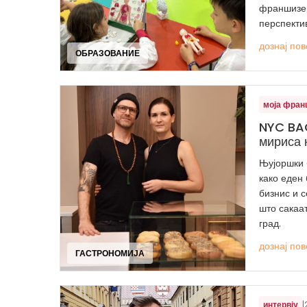
франшизер
перспектив
дознај пов
ОБРАЗОВАНИЕ
моја фран
NYC BAG
мириса 
Њујоршки 
како еден
бизнис и 
што сакаат
град.
дознај пов
ГАСТРОНОМИЈА
интервју
|