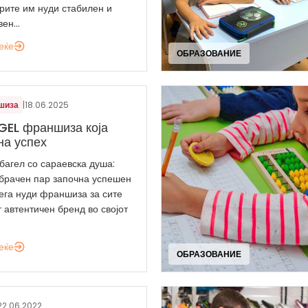
ите им нуди стабилен и
ен...
еќе
ОБРАЗОВАНИЕ
шиза
|
18.06.2025
EL франшиза која
на успех
багел со сараевска душа:
 брачен пар започна успешен
сега нуди франшиза за сите
 автентичен бренд во својот
еќе
ОБРАЗОВАНИЕ
22.06.2022