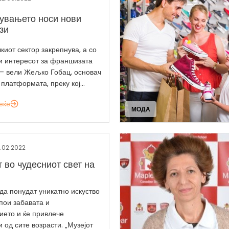
увањето носи нови
зи
киот сектор закрепнува, а со
 и интересот за франшизата
 – вели Жељко Гобац, основач
 платформата, преку кој...
еќе
МОДА
.02.2022
 во чудесниот свет на
да понудат уникатно искуство
спои забавата и
ието и ќе привлече
 од сите возрасти. „Музејот