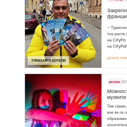
Закрепн
франши
– Туристич
тоа расте
на CityPa
на CityPal
дознај пов
ТУРИЗАМ И ХОТЕЛИ
регион
|
07
Можност
музеите
Тие сакаа 
кое ќе ги 
образован
посетители