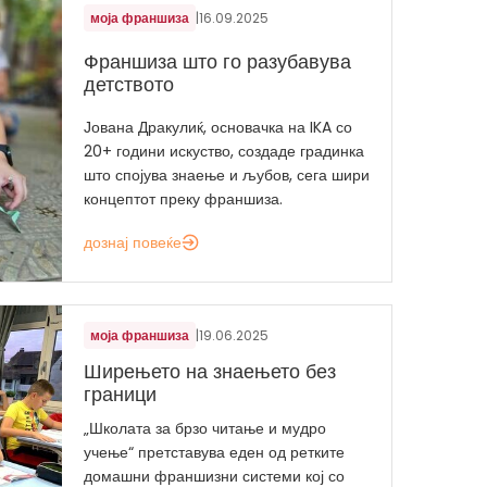
моја франшиза
|
16.09.2025
Франшиза што го разубавува
детството
Јована Дракулиќ, основачка на IKA со
20+ години искуство, создаде градинка
што спојува знаење и љубов, сега шири
концептот преку франшиза.
дознај повеќе
моја франшиза
|
19.06.2025
Ширењето на знаењето без
граници
„Школата за брзо читање и мудро
учење“ претставува еден од ретките
домашни франшизни системи кој со