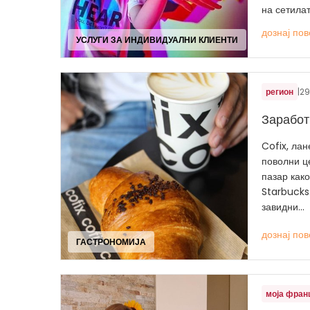
на сетилата
дознај пов
УСЛУГИ ЗА ИНДИВИДУАЛНИ КЛИЕНТИ
регион
|
29
Заработ
Cofix, ла
поволни це
пазар како
Starbucks.
завидни...
дознај пов
ГАСТРОНОМИЈА
моја фран