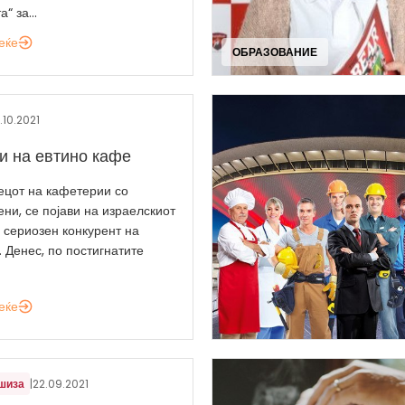
“ за...
еќе
ОБРАЗОВАНИЕ
.10.2021
и на евтино кафе
нецот на кафетерии со
ни, се појави на израелскиот
 сериозен конкурент на
 Денес, по постигнатите
еќе
шиза
|
22.09.2021