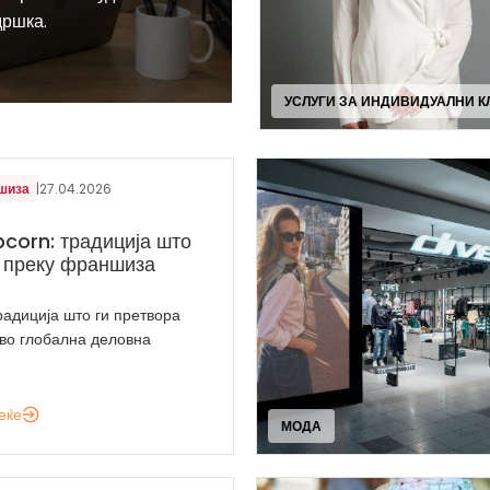
дршка.
УСЛУГИ ЗА ИНДИВИДУАЛНИ К
шиза
|
27.04.2026
corn: традиција што
 преку франшиза
радиција што ги претвора
 во глобална деловна
еќе
МОДА