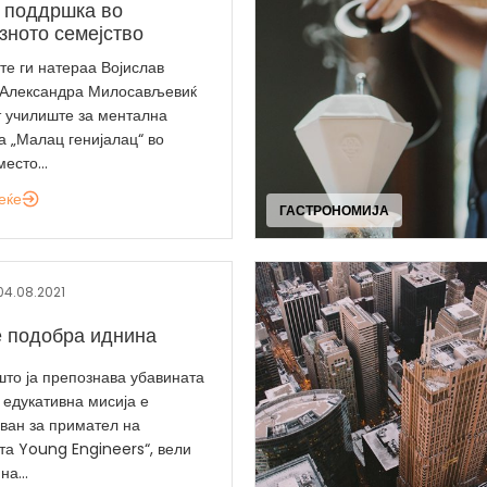
 поддршка во
ното семејство
те ги натераа Војислав
 Александра Милосављевиќ
т училиште за ментална
а „Малац генијалац“ во
есто...
еќе
ГАСТРОНОМИЈА
04.08.2021
 подобра иднина
 што ја препознава убавината
 едукативна мисија е
ван за примател на
а Young Engineers“, вели
на...