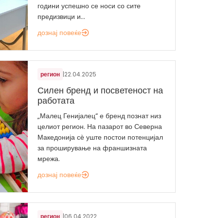
години успешно се носи со сите
предизвици и...
дознај повеќе
регион
|
22.04.2025
Силен бренд и посветеност на
работата
„Малец Генијалец“ е бренд познат низ
целиот регион. На пазарот во Северна
Македонија сѐ уште постои потенцијал
за проширување на франшизната
мрежа.
дознај повеќе
регион
|
06.04.2022