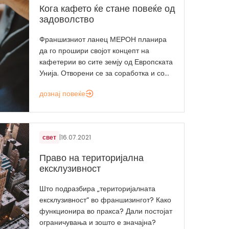
Кога кафето ќе стане повеќе од
задоволство
Франшизниот ланец МЕРОН планира
да го прошири својот концепт на
кафетерии во сите земју од Европската
Унија. Отворени се за соработка и со...
дознај повеќе
свет
|
16.07.2021
Право на територијална
ексклузивност
Што подразбира „територијалната
ексклузивност“ во франшизингот? Како
функционира во пракса? Дали постојат
ограничувања и зошто е значајна?