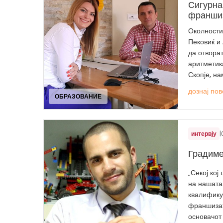
Сигурна
франшиз
Околности
Пековиќ и
да отвора
аритметик
Скопје, нам
дознај пов
ОБРАЗОВАНИЕ
интервју
|
Градиме
„Секој кој
на нашата
квалифику
франшизат
основачот 