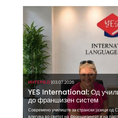
ИНТЕРВЈУ
|
03.07.2026
YES International: Од учил
до франшизен систем
Современо училиште за странски јазици од 
влегува во светот на франшизингот и на пар