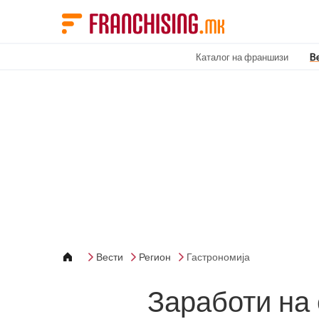
Cookies management panel
Каталог на франшизи
В
Вести
Регион
Гастрономија
Заработи на