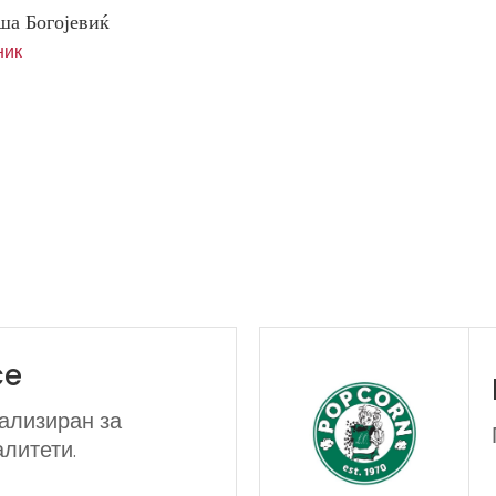
ша Богојевиќ
ник
ce
ализиран за
литети.