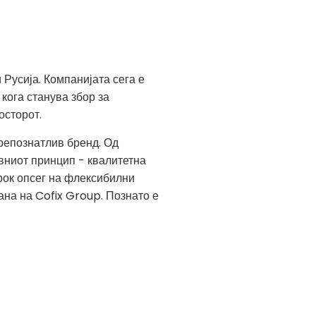
Русија. Компанијата сега е
кога станува збор за
осторот.
препознатлив бренд. Од
овниот принцип - квалитетна
рок опсег на флексибилни
ана на Cofix Group. Познато е