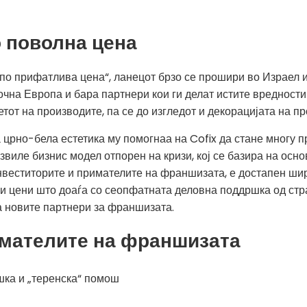
 поволна цена
по прифатлива цена“, ланецот брзо се прошири во Израел и 
чна Европа и бара партнери кои ги делат истите вредности 
тот на производите, па се до изгледот и декорацијата на пр
 црно-бела естетика му помогнаа на Cofix да стане многу 
звиле бизнис модел отпорен на кризи, кој се базира на осн
инвеститорите и примателите на франшизата, е достапен ши
и цени што доаѓа со сеопфатната деловна поддршка од стр
а новите партнери за франшизата.
мателите на франшизата
шка и „теренска“ помош