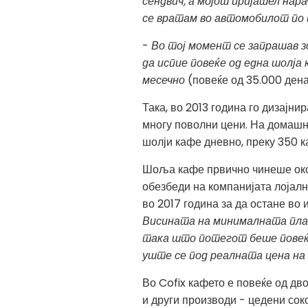
сендвич, а мојот пријател нар
се вратам во автомобилот по 
-
Во тој момент се запрашав з
да испие повеќе од една шолја
месечно
(повеќе од 35.000 дена
Така, во 2013 година го дизајн
многу поволни цени. На домашни
шолји кафе дневно, преку 350 к
Шоља кафе првично чинеше окол
обезбеди на компанијата лојалн
во 2017 година за да остане во 
Висината на минималната плат
така што потегот беше повеќе 
уште се под реалната цена на
Во Cofix кафето е повеќе од дв
и други производи - цедени соков