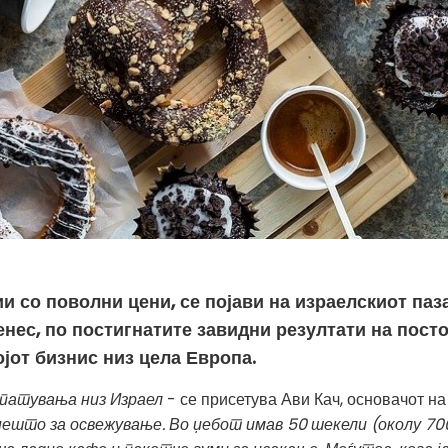
ии со поволни цени, се појави на израелскиот паз
енес, по постигнатите завидни резултати на пост
јот бизнис низ цела Европа.
 патувања низ Израел
- се присетува Ави Кач, основачот на
 нешто за освежување. Во џебот имав 50 шекели (околу 70