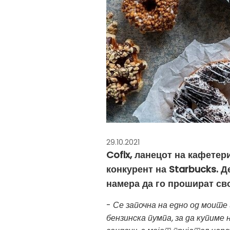
29.10.2021
Cofix, ланецот на кафетер
конкурент на Starbucks. Д
намера да го прошират сво
-
Се започна на едно од моите
бензинска пумпа, за да купиме