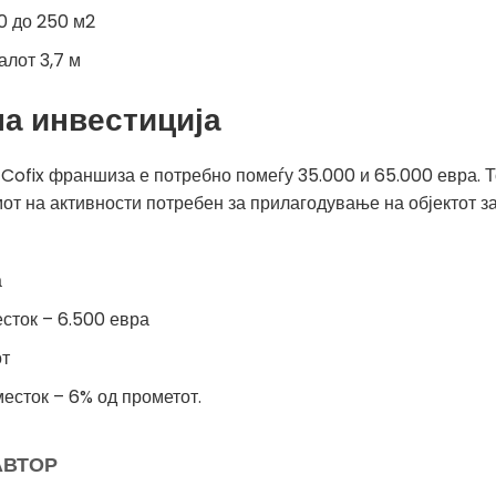
0 до 250 м2
алот 3,7 м
на инвестиција
Cofix франшиза е потребно помеѓу 35.000 и 65.000 евра. Т
от на активности потребен за прилагодување на објектот за
а
сток – 6.500 евра
от
сток – 6% од прометот.
АВТОР