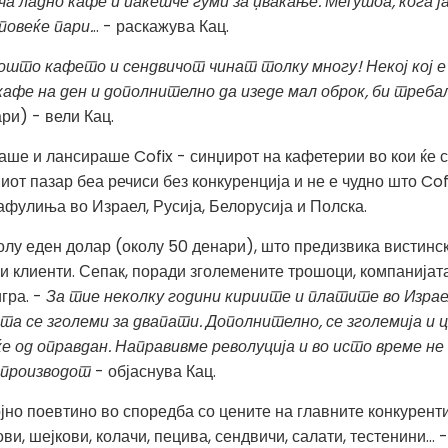
ача ладно кафе и пакетче гуми за џвакање. Меѓутоа, кога 
повеќе пари.
.. - раскажува Кац.
ошто кафето и сендвичот чинат толку многу! Некој кој е
 кафе на ден и дополнително да изеде мал оброк, би треб
ри) - вели Кац.
ираше и лансираше Cofix - синџирот на кафетерии во кои ќе 
от пазар беа речиси без конкуренција и не е чудно што Cof
афулиња во Израел, Русија, Белорусија и Полска.
у еден долар (околу 50 денари), што предизвика вистински
и клиенти. Сепак, поради зголемените трошоци, компанијат
игра. -
За тие неколку години кириите и платите во Израел
а се зголеми за двапати. Дополнително, се зголемија и 
од оправдан. Направивме револуција и во исто време не 
 производот
- објаснува Кац.
ојно поевтино во споредба со цените на главните конкуренти
и, шејкови, колачи, пецива, сендвичи, салати, тестенини... -