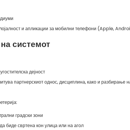
едиуми
лојалност и апликации за мобилни телефони (Apple, Andro
на системот
угостителска дејност
читува партнерскиот однос, дисциплина, како и разбирање 
етерија:
трални градски зони
да биде свртена кон улица или на агол