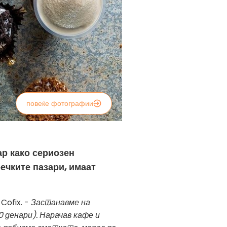
повеќе фотографии
ар како сериозен
оечките пазари, имаат
 Cofix. -
Застанавме на
0 денари). Нарачав кафе и