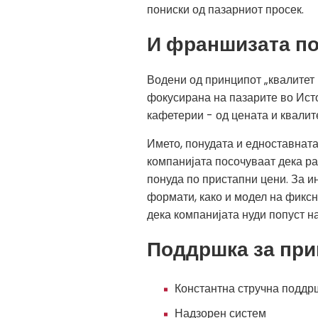
пониски од пазарниот просек.
И франшизата по
Водени од принципот „квалитет 
фокусирана на пазарите во Исто
кафетерии - од цената и квалите
Името, понудата и едноставната
компанијата посочуваат дека ра
понуда по пристапни цени. За 
формати, како и модел на фиксн
дека компанијата нуди попуст н
Поддршка за при
Константна стручна поддр
Надзорен систем