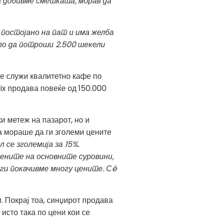
ја добивме сметката, морав да
 постојано на пат и има желба
ало да потроши 2.500 шекели
се служи квалитетно кафе по
ix продава повеќе од 150.000
 метеж на пазарот, но и
а мораше да ги зголеми цените
 се зголемија за 15%.
цените на основните суровини,
ги покачивме многу цените. Сè
. Покрај тоа, синџирот продава
 исто така по цени кои се