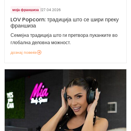
моја франшиза
|
27.04.2026
LOV Popcorn: традиција што се шири преку
франшиза
Семејна традиција што ги претвора пуканките во
глобална деловна можност.
дознај повеќе