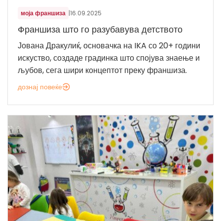
моја франшиза
|
16.09.2025
Франшиза што го разубавува детството
Јована Дракулиќ, основачка на IKA со 20+ години
искуство, создаде градинка што спојува знаење и
љубов, сега шири концептот преку франшиза.
дознај повеќе