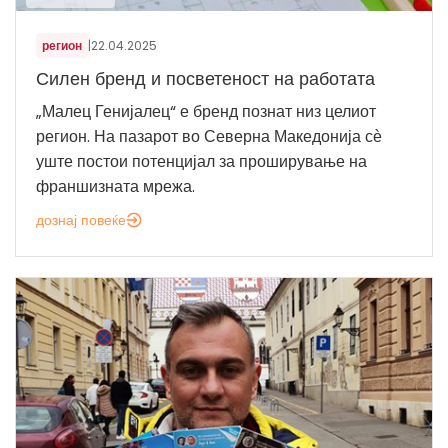
регион
|
22.04.2025
Силен бренд и посветеност на работата
„Малец Генијалец“ е бренд познат низ целиот
регион. На пазарот во Северна Македонија сѐ
уште постои потенцијал за проширување на
франшизната мрежа.
дознај повеќе