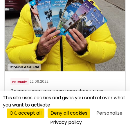
ТУРИЗАМ И ХОТЕЛИ
интервју
|
22.06.2022
Закрепнувањето носи нови франшизи
This site uses cookies and gives you control over what
– Туристичкиот сектор закрепнува, а со тоа расте и
you want to activate
интересот за франшизата на CityPa – вели
OK, accept all
Deny all cookies
Personalize
Жељко Гобац, основач на CityPal платформата,
Privacy policy
преку кој...