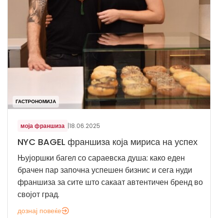
ГАСТРОНОМИЈА
моја франшиза
|
18.06.2025
NYC BAGEL франшиза која мириса на успех
Њујоршки багел со сараевска душа: како еден
брачен пар започна успешен бизнис и сега нуди
франшиза за сите што сакаат автентичен бренд во
својот град.
дознај повеќе