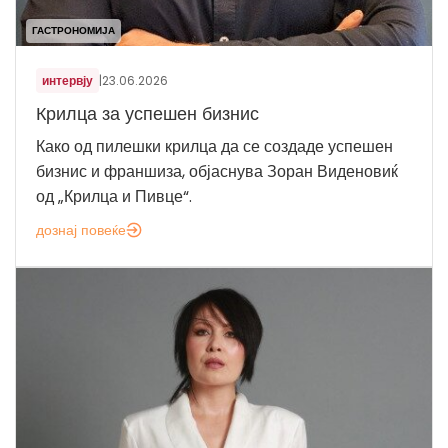
ГАСТРОНОМИЈА
интервју
|
23.06.2026
Крилца за успешен бизнис
Како од пилешки крилца да се создаде успешен
бизнис и франшиза, објаснува Зоран Виденовиќ
од „Крилца и Пивце“.
дознај повеќе