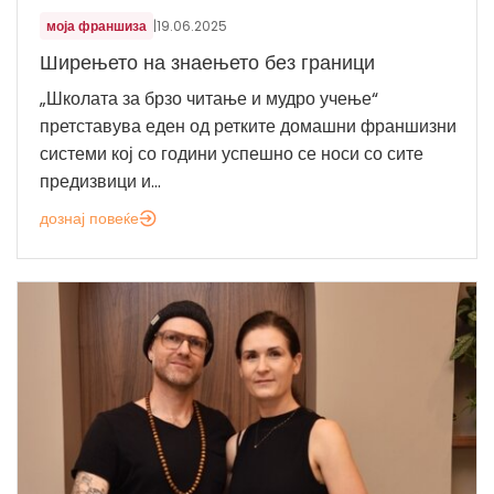
моја франшиза
|
19.06.2025
Ширењето на знаењето без граници
„Школата за брзо читање и мудро учење“
претставува еден од ретките домашни франшизни
системи кој со години успешно се носи со сите
предизвици и...
дознај повеќе